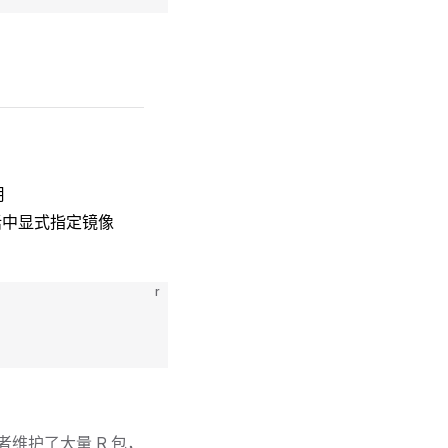
用
话中显式指定镜像
r
开发者维护了大量 R 包，