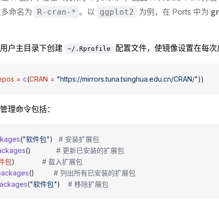
gr
大多命名为
。以
为例，在 Ports 中为
R-cran-*
ggplot2
在用户主目录下创建
配置文件，使镜像设置在每次启
~/.Rprofile
epos
 =
 c
(
CRAN
 =
 "https://mirrors.tuna.tsinghua.edu.cn/CRAN/"
))
管理命令包括：
ackages
(
"软件包"
)   
# 安装扩展包
ackages
()             
# 更新已安装的扩展包
件包
)              
# 载入扩展包
.packages
()          
# 列出所有已安装的扩展包
ackages
(
"软件包"
)    
# 移除扩展包