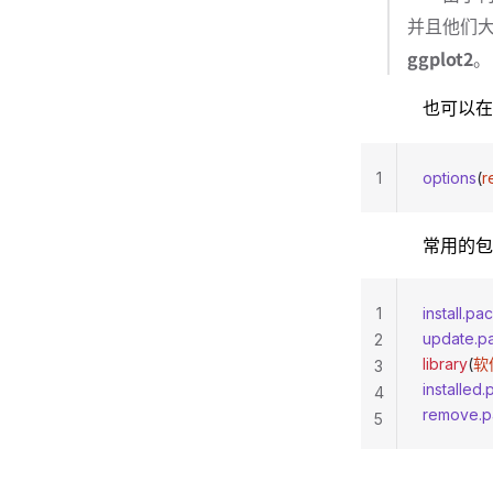
并且他们
ggplot2
。
也可以
1
options
(
r
常用的包
1
install.p
update.p
2
library
(
软
3
installed
4
remove.p
5