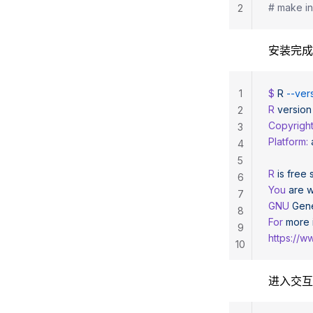
# make in
2
安装完成
1
$ 
R
 --ver
R
 version
2
Copyrigh
3
Platform:
4
5
R
 is
 free
 
6
You
 are
 
7
GNU
 Gen
8
For
 more
9
https://w
10
进入交互