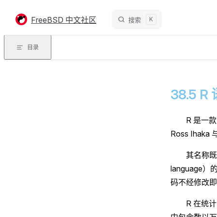
Skip to content
FreeBSD 中文社区
K
搜索
目录
38.5 R
R 是一
Ross Ihak
其名称既
languag
码不经修改即
R 在统
中包含数以万计