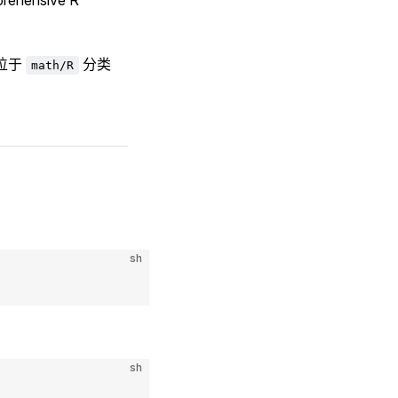
包位于
分类
math/R
sh
sh