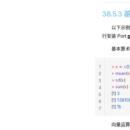
38.5.
以下示例
g
行安装 Port
基本算术
1
>
 x
 <-
 c
(
1
>
 mean
(
x
2
>
 sd
(
x
)   
3
>
 sum
(
x
) 
4
[
1
] 
3
5
[
1
] 
1.5811
6
[
1
] 
15
7
向量运算