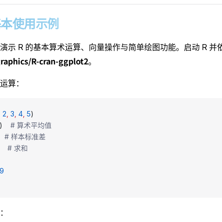
3 基本使用示例
演示 R 的基本算术运算、向量操作与简单绘图功能。启动 R 
raphics/R-cran-ggplot2
。
运算：
,
 2
,
 3
,
 4
,
 5
)
)    
# 算术平均值
   
# 样本标准差
    
# 求和
39
：