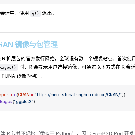
式会话中，使用
退出。
q()
 CRAN 镜像与包管理
 是 R 扩展包的官方发行网络，全球设有数十个镜像站点。首次使
时，R 会提示用户选择镜像。可通过以下方式在 R 会
kages()
 TUNA 镜像为例）：
epos
 =
 c
(
CRAN
 =
 "https://mirrors.tuna.tsinghua.edu.cn/CRAN/"
))
ackages
(
"ggplot2"
)
建 R 包并不轻松（类似于 Python），因此 FreeBSD Port 