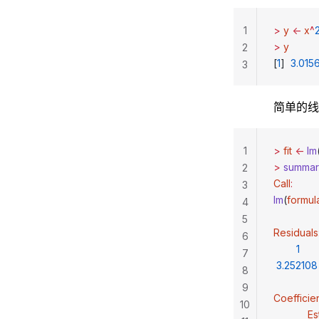
1
>
 y
 <-
 x
^
>
 y
2
[
1
]  
3.015
3
简单的线
1
>
 fit
 <-
 lm
>
 summa
2
Call
:
3
lm
(
formul
4
5
Residuals
6
        1
      
7
 3.252108
8
9
Coefficie
10
            