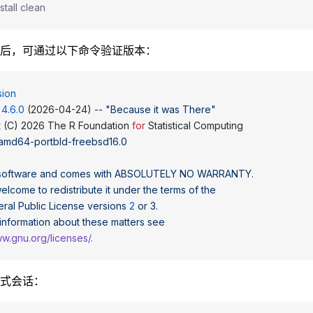
stall clean
后，可通过以下命令验证版本：
sion
 4.6.0
 (2026-04-24) -- 
"Because it was There"
t
 (C) 2026 The R Foundation 
for
 Statistical Computing
 amd64-portbld-freebsd16.0
software
 and
 comes
 with
 ABSOLUTELY
 NO
 WARRANTY.
welcome
 to
 redistribute
 it
 under
 the
 terms
 of
 the
eral
 Public
 License
 versions
 2
 or
 3.
 information
 about
 these
 matters
 see
ww.gnu.org/licenses/.
式会话：