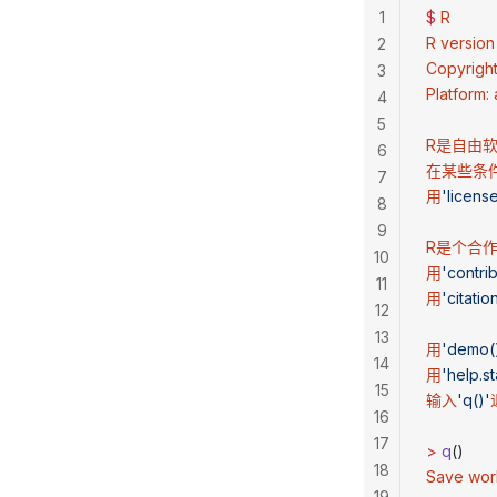
1
$
 R
R
 version
2
Copyrigh
3
Platform
:
4
5
R是自由
6
在某些条
7
用
'license
8
9
R是个合
10
用
'contrib
11
用
'citatio
12
13
用
'demo(
14
用
'help.st
15
输入
'q()'
16
17
>
 q
()
18
Save
 wo
19