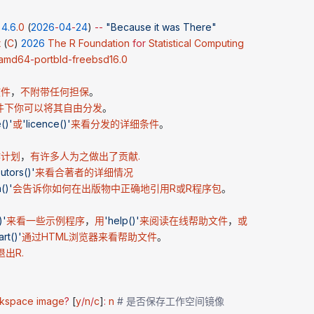
 4.6
.0
 (
2026
-
04
-
24
) 
--
 "Because it was There"
t
 (
C
) 
2026
 The
 R
 Foundation
 for
 Statistical
 Computing
 amd64
-
portbld
-
freebsd16.0
软件
，
不附带任何担保
。
件下你可以将其自由分发
。
()'
或
'licence()'
来看分发的详细条件
。
作计划
，
有许多人为之做出了贡献.
utors()'
来看合著者的详细情况
n()'
会告诉你如何在出版物中正确地引用R或R程序包
。
)'
来看一些示例程序
，
用
'help()'
来阅读在线帮助文件
，
或
art()'
通过HTML浏览器来看帮助文件
。
退出R.
rkspace
 image
?
 [
y
/
n
/
c
]
:
 n
 # 是否保存工作空间镜像