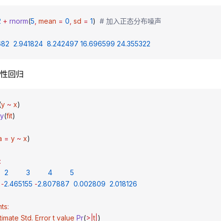
2
 +
 rnorm
(
5
,
 mean
 =
 0
,
 sd
 =
 1
)  
# 加入正态分布噪声
682
  2.941824
  8.242497
 16.696599
 24.355322
性回归
(
y
 ~
 x
)
ry
(
fit
)
a
 =
 y
 ~
 x
)
:
   2
         3
         4
         5
 -
2.465155
 -
2.807887
  0.002809
  2.018126
nts
:
Estimate
 Std.
 Error
 t
 value
 Pr
(
>|
t
|
)