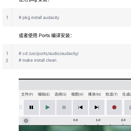
1
# pkg install audacity
或者使用 Ports 编译安装：
1
# cd /usr/ports/audio/audacity/
# make install clean
2