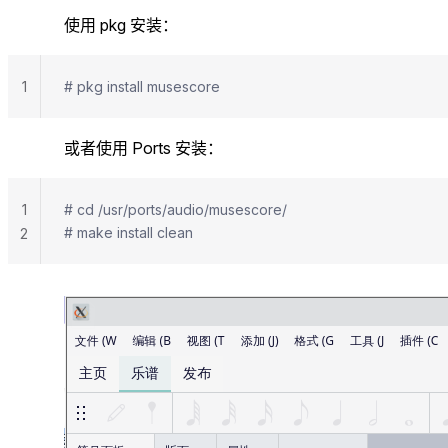
使用 pkg 安装：
1
# pkg install musescore
或者使用 Ports 安装：
1
# cd /usr/ports/audio/musescore/
# make install clean
2