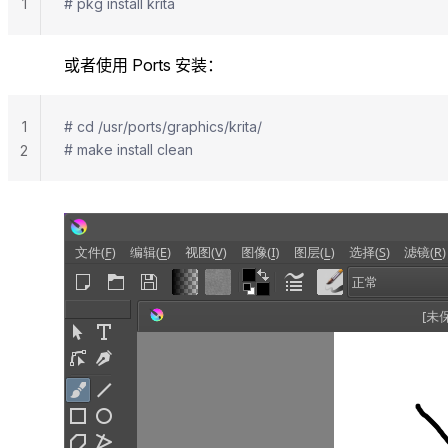
1
# pkg install krita
或者使用 Ports 安装：
1
# cd /usr/ports/graphics/krita/
# make install clean
2