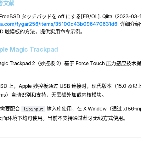
 参考文献
. FreeBSD タッチパッドを off にする[EB/OL]. Qiita, (2023-03-1
qiita.com/fygar256/items/35100d43b096470631d6
. 详细介绍
eBSD 触摸板的方法，提供实用命令示例。
Apple Magic Trackpad
 Magic Trackpad 2（妙控板 2）基于 Force Touch 压力感
eBSD 上，Apple 妙控板通过 USB 连接时，现代版本（15.0 及以
d/hms）自动识别和支持，无需额外加载内核模块。
板需要配合
输入库使用，在 X Window（通过 xf86-input
libinput
and 桌面环境下均可使用。当前不支持通过蓝牙无线方式使用。