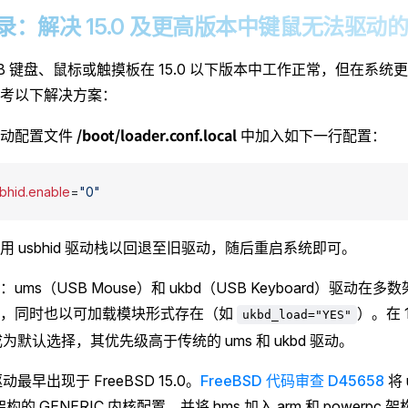
2 附录：解决 15.0 及更高版本中键鼠无法驱动
SB 键盘、鼠标或触摸板在 15.0 以下版本中工作正常，但在系统更新
考以下解决方案：
/boot/loader.conf.local
启动配置文件
中加入如下一行配置：
bhid.enable
=
"0"
用 usbhid 驱动栈以回退至旧驱动，随后重启系统即可。
ums（USB Mouse）和 ukbd（USB Keyboard）驱动
核，同时也以可加载模块形式存在（如
）。在 
ukbd_load="YES"
驱动成为默认选择，其优先级高于传统的 ums 和 ukbd 驱动。
 驱动最早出现于 FreeBSD 15.0。
FreeBSD 代码审查 D45658
将 
架构的 GENERIC 内核配置，并将 hms 加入 arm 和 powerpc