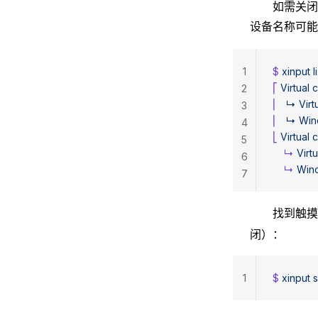
如需关闭
设备名称可
1
$ 
xinput
 l
⎡
 Virtual
 
2
⎜
   ↳
 Virt
3
⎜
   ↳
 Wi
4
⎣
 Virtual
 
5
    ↳
 Virtu
6
    ↳
 Win
7
找到触摸
闭）：
1
$ 
xinput
 