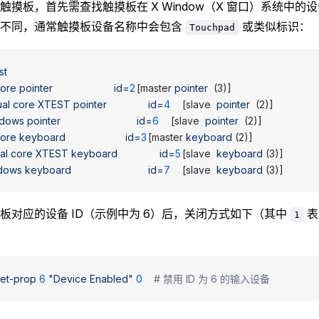
触摸板，首先需查找触摸板在 X Window（X 窗口）系统中的
能不同，通常触摸板设备名称中会包含
或类似标识：
Touchpad
ist
core
 pointer
                    	id=
2
	[master 
pointer
  (3)]
ual
 core
 XTEST
 pointer
              	id=
4
	[slave  
pointer
  (2)]
ndows
 pointer
                         	id=
6
	[slave  
pointer
  (2)]
core
 keyboard
                   	id=
3
	[master 
keyboard
 (2)]
al
 core
 XTEST
 keyboard
             	id=
5
	[slave  
keyboard
 (3)]
dows
 keyboard
                        	id=
7
	[slave  
keyboard
 (3)]
板对应的设备 ID（示例中为 6）后，关闭方式如下（其中
表
1
set-prop
 6
 "Device Enabled"
 0
    # 禁用 ID 为 6 的输入设备