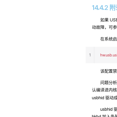
14.4.
如果 U
动故障，可参
在系统
1
hw.usb.us
该配置禁
问题分析：
认编译进内
usbhid 
usbhid
hkbd 加入各