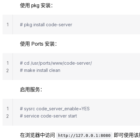
使用 pkg 安装：
1
# pkg install code-server
使用 Ports 安装：
1
# cd /usr/ports/www/code-server/ 
# make install clean
2
启用服务：
1
# sysrc code_server_enable=YES
# service code-server start
2
在浏览器中访问
即可使用该
http://127.0.0.1:8080