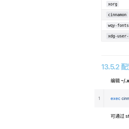
xorg
cinnamon
wqy-fonts
xdg-user-
13.5.2 配
~/.
编辑
1
exec
 cin
可通过 st