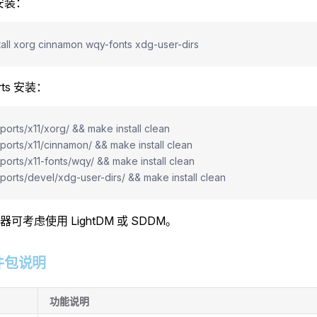
 安装：
tall xorg cinnamon wqy-fonts xdg-user-dirs
rts 安装：
/ports/x11/xorg/ && make install clean
/ports/x11/cinnamon/ && make install clean
/ports/x11-fonts/wqy/ && make install clean
/ports/devel/xdg-user-dirs/ && make install clean
可考虑使用 LightDM 或 SDDM。
 软件包说明
功能说明