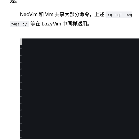
观。
NeoVim 和 Vim 共享大部分命令，上述
:q :q! :wq
等在 LazyVim 中同样适用。
:wq! :/