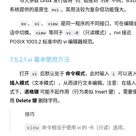
与大多数 Linux 发行版将
链接到
不同，BS
vi
vim
系统提供的是原生
，其用法较为复杂但功能强大。
nvi
、
、
是同一程序的不同接口，可在编辑
ex
vi
view
话中切换。
等同于
（只读模式）。nvi 接近
view
vi -R
POSIX 1003.2 标准中的 vi 编辑器规范。
7.5.2.1 vi 基本使用方法
命令模式
打开
后默认处于
，此时输入
可以进
vi
i
插入模式
（文本模式），从而进行文本编辑。注意：在插入
退格键
式下，
可能不起作用（行为类似 Insert 键），需要
Delete 键
用
删除字符。
技巧
命令相当于使用 vi 的 -R（只读）选项。
view