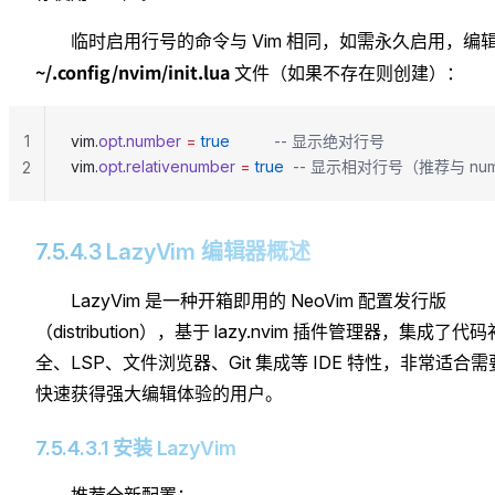
临时启用行号的命令与 Vim 相同，如需永久启用，编
~/.config/nvim/init.lua
文件（如果不存在则创建）：
1
vim.
opt
.
number
 =
 true
          -- 显示绝对行号
vim.
opt
.
relativenumber
 =
 true
  -- 显示相对行号（推荐与 n
2
7.5.4.3 LazyVim 编辑器概述
LazyVim 是一种开箱即用的 NeoVim 配置发行版
（distribution），基于 lazy.nvim 插件管理器，集成了代码
全、LSP、文件浏览器、Git 集成等 IDE 特性，非常适合需
快速获得强大编辑体验的用户。
7.5.4.3.1 安装 LazyVim
推荐全新配置：