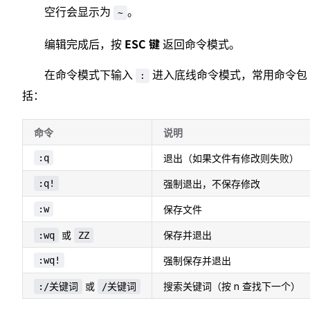
空行会显示为
。
~
ESC 键
编辑完成后，按
返回命令模式。
在命令模式下输入
进入底线命令模式，常用命令包
:
括：
命令
说明
:q
退出（如果文件有修改则失败）
:q!
强制退出，不保存修改
:w
保存文件
或
保存并退出
:wq
ZZ
:wq!
强制保存并退出
或
搜索关键词（按 n 查找下一个）
:/关键词
/关键词