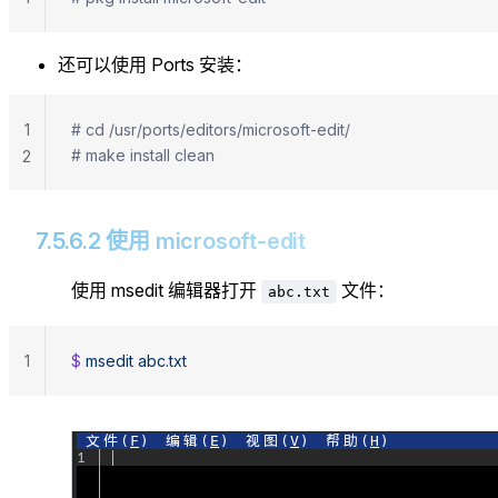
还可以使用 Ports 安装：
1
# cd /usr/ports/editors/microsoft-edit/
# make install clean
2
7.5.6.2 使用 microsoft-edit
使用 msedit 编辑器打开
文件：
abc.txt
1
$ 
msedit
 abc.txt