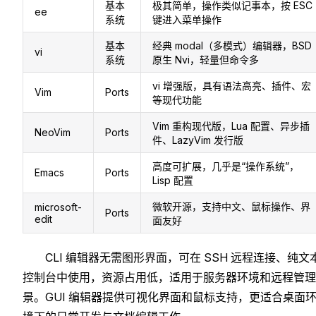
基本
极其简单，操作类似记事本，按 ESC
ee
系统
键进入菜单操作
基本
经典 modal（多模式）编辑器，BSD
vi
系统
原生 Nvi，轻量但命令多
vi 增强版，具有语法高亮、插件、宏
Vim
Ports
等现代功能
Vim 重构现代版，Lua 配置、异步插
NeoVim
Ports
件、LazyVim 发行版
高度可扩展，几乎是“操作系统”，
Emacs
Ports
Lisp 配置
微软开源，支持中文、鼠标操作、界
microsoft-
Ports
edit
面友好
CLI 编辑器无需图形界面，可在 SSH 远程连接、纯文
控制台中使用，资源占用低，适用于服务器环境和远程管理
景。GUI 编辑器提供可视化界面和鼠标支持，更适合桌面