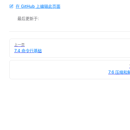
在 GitHub 上编辑此页面
最后更新于:
Pager
上一页
7.4 命令行基础
7.6 压缩