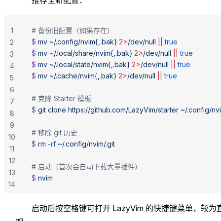
1
# 备份旧配置（如果存在）
$ 
mv
 ~/.config/nvim{,.bak}
 2>
/dev/null
 ||
 true
2
$ 
mv
 ~/.local/share/nvim{,.bak}
 2>
/dev/null
 ||
 true
3
$ 
mv
 ~/.local/state/nvim{,.bak}
 2>
/dev/null
 ||
 true
4
$ 
mv
 ~/.cache/nvim{,.bak}
 2>
/dev/null
 ||
 true
5
6
# 克隆 Starter 模板
7
$ 
git
 clone
 https://github.com/LazyVim/starter
 ~/.config/nv
8
9
# 移除 git 历史
10
$ 
rm
 -rf
 ~/.config/nvim/.git
11
12
# 启动（首次会自动下载大量插件）
13
$ 
nvim
14
启动后按空格键可打开 LazyVim 的快捷键菜单，较为