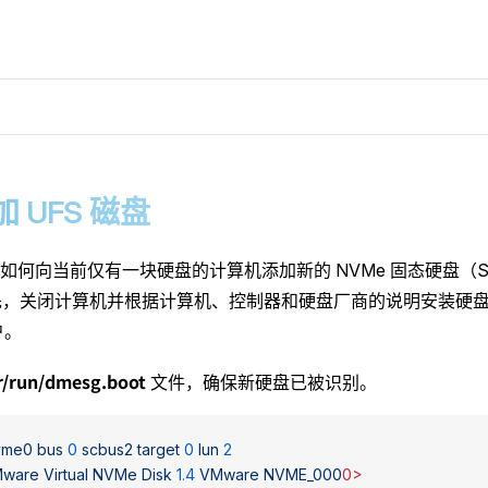
添加 UFS 磁盘
何向当前仅有一块硬盘的计算机添加新的 NVMe 固态硬盘（Solid-St
先，关闭计算机并根据计算机、控制器和硬盘厂商的说明安装硬
户。
r/run/dmesg.boot
文件，确保新硬盘已被识别。
vme0
 bus
 0
 scbus2
 target
 0
 lun
 2
ware
 Virtual
 NVMe
 Disk
 1.4
 VMware
 NVME_000
0>