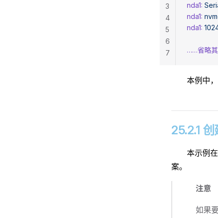
nda1:
 Seri
3
nda1:
 nvm
4
nda1:
 10
5
6
……省略
7
本例中，
25.2.1
本示例在
案。
注意
如果