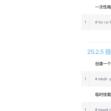
一次性
1
# for i in
25.2.
创建一
1
# mkdir -
临时挂
1
# mount 