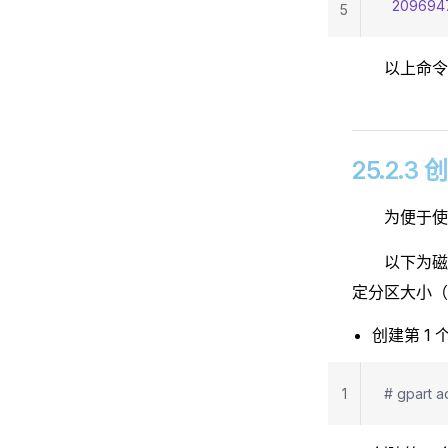
  209694
5
以上命令
25.2.
为便于使
以下为
定分区大小（
创建第 1 
1
# gpart a