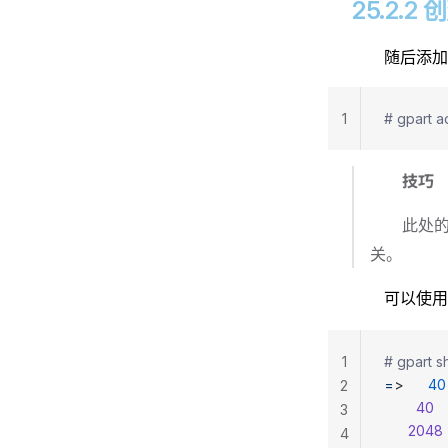
25.2.
随后添加
1
# gpart a
技巧
此处
关。
可以使
1
# gpart s
=
>      
40
2
        40
  
3
      2048
4