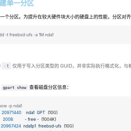
2 创建单一分区
一个分区。为提升在较大硬件块大小的硬盘上的性能，分区对齐到 
dd -t freebsd-ufs -a 1M nda1
的
仅用于写入分区类型的 GUID，并非实际执行格式化，与
-t
用
查看磁盘分区信息：
gpart show
how -p nda1
  20971440
    nda1
  GPT
  (10G)
    2008
          -
 free
 -
  (1004K)
  20967424
  nda1p1
  freebsd-ufs
  (10G)