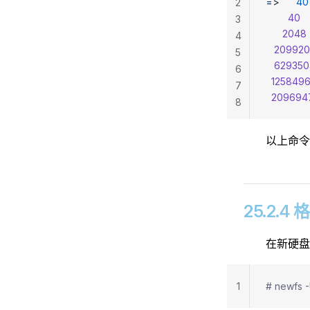
=
>      
40
2
        40
  
3
      2048
4
   20992
5
   62935
6
  125849
7
  209694
8
以上命
25.2.
在新硬盘
1
# newfs -