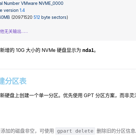
al
 Number
 VMware
 NVME_0000
e
 version
 1.4
240MB
 (20971520 
512
 byte
 sectors
)
其他无关输出……
nda1
新增的 10G 大小的 NVMe 硬盘显示为
。
 创建分区表
新硬盘上创建一个单一分区。优先使用 GPT 分区方案，而非灵活
要添加的磁盘非空，可使用
删除旧的分区信息
gpart delete