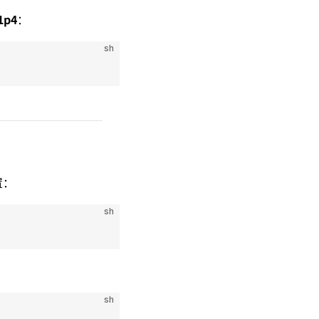
1p4
：
sh
置：
sh
sh