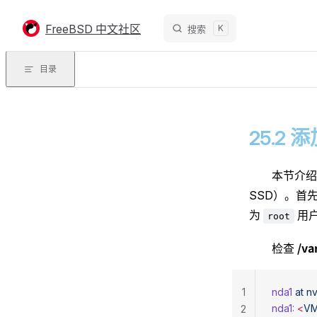
Skip to content
FreeBSD 中文社区
K
搜索
目录
25.2 
本节介绍如
SSD）。首
为
用
root
/va
检查
1
nda1
 at
 n
nda1:
 <
VM
2