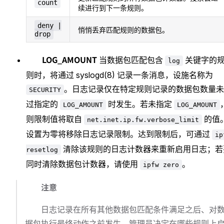
count
续进行到下一条规则。
deny |
悄悄丢弃匹配规则的数据包。
drop
LOG_AMOUNT
当数据包匹配包含
关键字的
log
则时，将通过 syslogd(8) 记录一条消息，设施名称为
。日志记录仅在特定规则记录的数据包数量未
SECURITY
过指定的
时发生。若未指定
LOG_AMOUNT
LOG_AMOUNT
则限制值将取自
的值
net.inet.ip.fw.verbose_limit
设置为零将移除日志记录限制。达到限制后，可通过
ip
清除该规则的日志计数器来重新启用日志；若
resetlog
同时清除数据包计数器，请使用
。
ipfw zero
注意
日志记录在所有其他数据包匹配条件满足之后、对
据包执行最终动作之前发生。管理员决定在哪些规则上