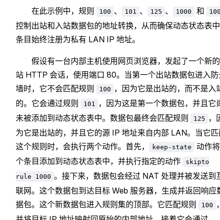
在此示例中，规则
、
、
、
和
100
101
125
1000
10
控制出站和入站数据包的地址转换，从而确保动态状态表中
条目始终注册为私有 LAN IP 地址。
假设有一台内部主机使用网页浏览器，发起了一个新的
站 HTTP 会话，使用端口 80。当第一个出站数据包进入防
墙时，它不会匹配规则
，因为它是出站的，而不是入
100
的。它会通过规则
，因为这是第一个数据包，并且它
101
未被添加到动态状态表中。数据包最终会匹配规则
，
125
为它是出站的，并且它的源 IP 地址来自内部 LAN。当它匹
这个规则时，会执行两个动作。首先，
动作将
keep-state
个条目添加到动态状态表中，并执行指定的动作
skipto
。接下来，数据包会经过 NAT 处理并被发送到
rule 1000
联网。这个数据包到达目标 Web 服务器，生成并返回响应
据包。这个新数据包进入规则集的顶部。它匹配规则
100
并将目标 IP 地址映射回原始的内部地址。接着它会通过