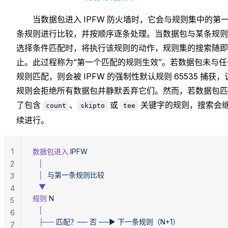
当数据包进入 IPFW 防火墙时，它会与规则集中的第
条规则进行比较，并按顺序逐条处理。当数据包与某条规则
选择条件匹配时，将执行该规则的动作，规则集的搜索随即
止。此过程称为“第一个匹配的规则生效”。若数据包未与任
规则匹配，则会被 IPFW 的强制性默认规则 65535 捕获，
规则会拒绝所有数据包并静默丢弃它们。然而，若数据包匹
了包含
、
或
关键字的规则，搜索会
count
skipto
tee
续进行。
1
数据包进入
 IPFW
   │
2
   │
  与第一条规则比较
3
   ▼
4
规则
 N
5
   │
6
   ├──
 匹配？──
 否
 ──►
 下一条规则（N+1）
7