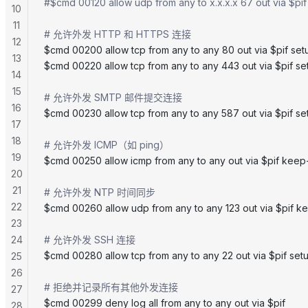
#$cmd 00120 allow udp from any to x.x.x.x 67 out via $pi
10
11
# 允许外发 HTTP 和 HTTPS 连接
12
$cmd 00200 allow tcp from any to any 80 out via $pif set
13
$cmd 00220 allow tcp from any to any 443 out via $pif se
14
15
# 允许外发 SMTP 邮件提交连接
16
$cmd 00230 allow tcp from any to any 587 out via $pif se
17
18
# 允许外发 ICMP（如 ping）
19
$cmd 00250 allow icmp from any to any out via $pif keep
20
21
# 允许外发 NTP 时间同步
22
$cmd 00260 allow udp from any to any 123 out via $pif k
23
24
# 允许外发 SSH 连接
$cmd 00280 allow tcp from any to any 22 out via $pif set
25
26
# 拒绝并记录所有其他外发连接
27
$cmd 00299 deny log all from any to any out via $pif
28