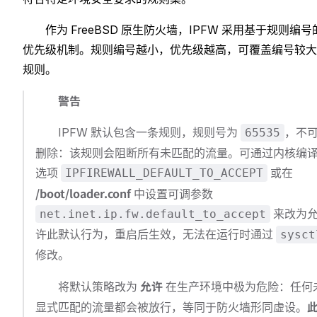
作为 FreeBSD 原生防火墙，IPFW 采用基于规则编号
优先级机制。规则编号越小，优先级越高，可覆盖编号较大
规则。
警告
IPFW 默认包含一条规则，规则号为
，不
65535
删除：该规则会阻断所有未匹配的流量。可通过内核编
选项
或在
IPFIREWALL_DEFAULT_TO_ACCEPT
/boot/loader.conf
中设置可调参数
来改为
net.inet.ip.fw.default_to_accept
许此默认行为，重启后生效，无法在运行时通过
sysct
修改。
允许
将默认策略改为
在生产环境中极为危险：任何
显式匹配的流量都会被放行，等同于防火墙形同虚设。