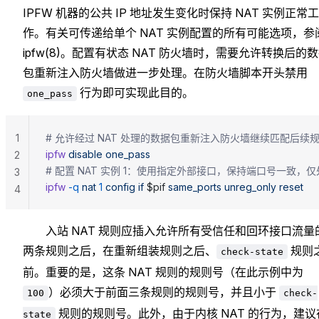
IPFW 机器的公共 IP 地址发生变化时保持 NAT 实例正常工
作。有关可传递给单个 NAT 实例配置的所有可能选项，参
ipfw(8)。配置有状态 NAT 防火墙时，需要允许转换后的
包重新注入防火墙做进一步处理。在防火墙脚本开头禁用
行为即可实现此目的。
one_pass
1
# 允许经过 NAT 处理的数据包重新注入防火墙继续匹配后续
ipfw
 disable
 one_pass
2
# 配置 NAT 实例 1：使用指定外部接口，保持端口号一致，仅
3
ipfw
 -q
 nat
 1
 config
 if
 $pif 
same_ports
 unreg_only
 reset
4
入站 NAT 规则应插入允许所有受信任和回环接口流量
两条规则之后，在重新组装规则之后、
规则
check-state
前。重要的是，这条 NAT 规则的规则号（在此示例中为
）必须大于前面三条规则的规则号，并且小于
100
check-
规则的规则号。此外，由于内核 NAT 的行为，建议
state