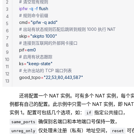
# 清空现有规则
2
ipfw
 -q
 -f
 flush
3
# 规则命令前缀
4
cmd
=
"ipfw -q add"
5
# 出站有状态规则匹配后跳转到规则 1000 执行 NAT
6
skip
=
"skipto 1000"
7
# 连接到互联网的外部网卡接口
8
pif
=
em0
9
# 启用有状态跟踪
10
ks
=
"keep-state"
11
# 允许出站的 TCP 端口列表
12
good_tcpo
=
"22,53,80,443,587"
13
还将配置一个 NAT 实例。可有多个 NAT 实例，每个
例都有自己的配置。此示例中只需一个 NAT 实例，即 NAT
实例 1。配置可包括几个选项，如：
指定公共接口，
if
确保别名端口和本地端口号保持一致，
same_ports
仅处理未注册（私有）地址空间，
可
unreg_only
reset