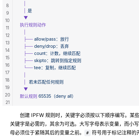
   │
8
   │
 是
9
   ▼
10
执行规则动作
11
   │
12
   ├──
 allow/pass：放行
13
   ├──
 deny/drop：丢弃
14
   ├──
 count：计数，继续匹配
15
   ├──
 skipto：跳转到指定规则
16
   └──
 tee：复制，继续匹配
17
   │
18
   │
  若未匹配任何规则
19
   ▼
20
默认规则
 65535（deny
 all）
21
创建 IPFW 规则时，关键字必须按以下顺序编写。某
关键字是必需的，其余为可选。大写字母表示变量，而小写
母必须位于紧随其后的变量之前。
符号用于标记注释的
#