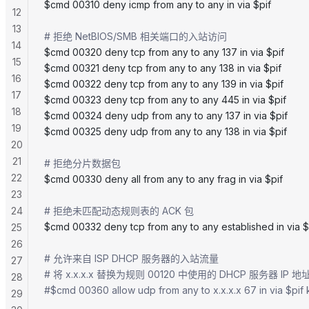
$cmd 00310 deny icmp from any to any in via $pif
12
13
# 拒绝 NetBIOS/SMB 相关端口的入站访问
14
$cmd 00320 deny tcp from any to any 137 in via $pif
15
$cmd 00321 deny tcp from any to any 138 in via $pif
16
$cmd 00322 deny tcp from any to any 139 in via $pif
17
$cmd 00323 deny tcp from any to any 445 in via $pif
18
$cmd 00324 deny udp from any to any 137 in via $pif
19
$cmd 00325 deny udp from any to any 138 in via $pif
20
21
# 拒绝分片数据包
22
$cmd 00330 deny all from any to any frag in via $pif
23
24
# 拒绝未匹配动态规则表的 ACK 包
$cmd 00332 deny tcp from any to any established in via $
25
26
# 允许来自 ISP DHCP 服务器的入站流量
27
# 将 x.x.x.x 替换为规则 00120 中使用的 DHCP 服务器 IP 地
28
#$cmd 00360 allow udp from any to x.x.x.x 67 in via $pif
29