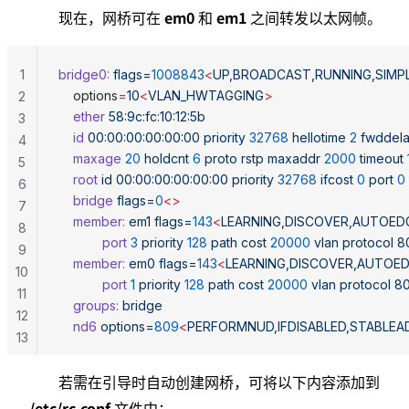
em0
em1
现在，网桥可在
和
之间转发以太网帧。
1
bridge0:
 flags=
1008843
<
UP,BROADCAST,RUNNING,SIMP
	options
=
10
<
VLAN_HWTAGGING
>
2
	ether
 58:9c:fc:10:12:5b
3
	id
 00:00:00:00:00:00
 priority
 32768
 hellotime
 2
 fwddel
4
	maxage
 20
 holdcnt
 6
 proto
 rstp
 maxaddr
 2000
 timeout
5
	root
 id
 00:00:00:00:00:00
 priority
 32768
 ifcost
 0
 port
 0
6
	bridge
 flags=
0
<>
7
	member:
 em1
 flags=
143
<
LEARNING,DISCOVER,AUTOED
8
	        port
 3
 priority
 128
 path
 cost
 20000
 vlan
 protocol
 8
9
	member:
 em0
 flags=
143
<
LEARNING,DISCOVER,AUTOE
10
	        port
 1
 priority
 128
 path
 cost
 20000
 vlan
 protocol
 80
11
	groups:
 bridge
12
	nd6
 options=
809
<
PERFORMNUD,IFDISABLED,STABLEA
13
若需在引导时自动创建网桥，可将以下内容添加到
/etc/rc.conf
文件中：