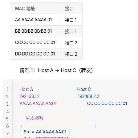
MAC 地址
接口
AA:AA:AA:AA:AA:01
接口 1
BB:BB:BB:BB:BB:01
接口 1
CC:CC:CC:CC:CC:01
接口 2
DD:DD:DD:DD:DD:01
接口 2
情况 1：Host A → Host C（转发）
1
Host
 A
                                    Host
 C
192.168.1.2
                               192.168.2.2
2
AA:AA:AA:AA:AA:01
                         CC:CC:CC:CC:CC:01
3
4
     以太网帧
5
┌───────────────────────┐
6
│
 Src
 =
 AA:AA:AA:AA:01
  │
7