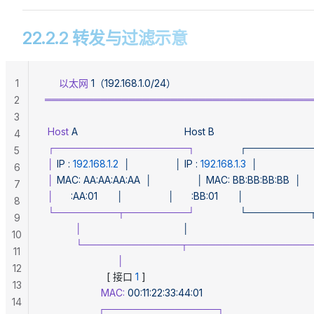
22.2.2 转发与过滤示意
1
     以太网
 1（192.168.1.0/24）
══════════════════════════════════════
2
3
 Host
 A
                                      Host
 B
4
 ┌───────────────────┐
                ┌─────
5
 │
 IP
 :
 192.168.1.2
  │
                │
 IP
 :
 192.168.1.3
  │
6
 │
 MAC:
 AA:AA:AA:AA
  │
                │
 MAC:
 BB:BB:BB:BB
  │
7
 │
      :AA:01
       │
                │
      :BB:01
       │
8
 └─────────┬─────────┘
                └─────
9
           │
                                    │
10
           └──────────────┬─────────────────
11
                          │
12
                      [ 接口 
1
 ]
13
                    MAC:
 00:11:22:33:44:01
14
                   ┌────────────────┐