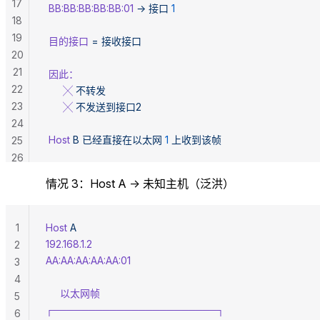
17
 BB:BB:BB:BB:BB:01
 →
 接口
 1
18
19
 目的接口
 =
 接收接口
20
21
 因此：
22
      ╳
 不转发
23
      ╳
 不发送到接口2
24
 Host
 B
 已经直接在以太网
 1
 上收到该帧
25
26
情况 3：Host A → 未知主机（泛洪）
1
Host
 A
192.168.1.2
2
AA:AA:AA:AA:AA:01
3
4
     以太网帧
5
┌───────────────────────┐
6