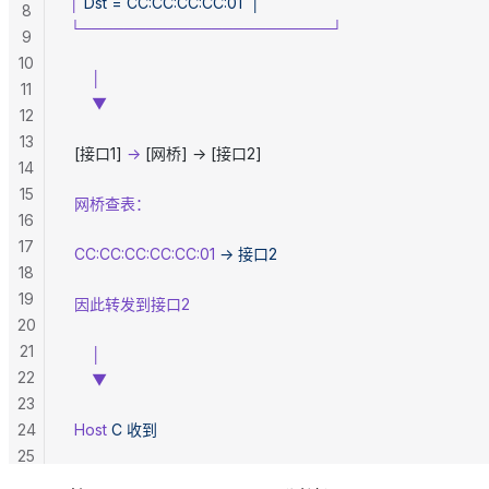
│
 Dst
 =
 CC:CC:CC:CC:01
  │
8
└───────────────────────┘
9
10
     │
11
     ▼
12
13
 [接口1] 
→
 [网桥] → [接口2]
14
15
 网桥查表：
16
17
 CC:CC:CC:CC:CC:01
 →
 接口2
18
19
 因此转发到接口2
20
21
     │
22
     ▼
23
24
 Host
 C
 收到
25