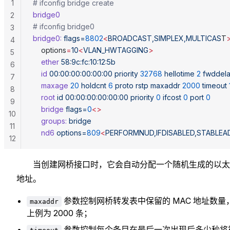
1
# ifconfig bridge create
bridge0
2
# ifconfig bridge0
3
bridge0:
 flags=
8802
<
BROADCAST,SIMPLEX,MULTICAS
T
4
	options
=
10
<
VLAN_HWTAGGING
>
5
	ether
 58:9c:fc:10:12:5b
6
	id
 00:00:00:00:00:00
 priority
 32768
 hellotime
 2
 fwddel
7
	maxage
 20
 holdcnt
 6
 proto
 rstp
 maxaddr
 2000
 timeout
8
	root
 id
 00:00:00:00:00:00
 priority
 0
 ifcost
 0
 port
 0
9
	bridge
 flags=
0
<>
10
	groups:
 bridge
11
	nd6
 options=
809
<
PERFORMNUD,IFDISABLED,STABLEA
12
当创建网桥接口时，它会自动分配一个随机生成的以太
地址。
参数控制网桥转发表中保留的 MAC 地址数量
maxaddr
上例为 2000 条；
参数控制每个条目在最后一次出现后多少秒将