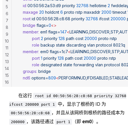
	id
 00:50:56:2a:53:d9
 priority
 32768
 hellotime
 2
 fwddela
5
	maxage
 20
 holdcnt
 6
 proto
 rstp
 maxaddr
 2000
 timeout
6
	root
 id
 00:50:56:28:c8:68
 priority
 32768
 ifcost
 200000
 
7
	bridge
 flags=
0
<>
8
	member:
 em1
 flags=
147
<
LEARNING,DISCOVER,STP,AU
9
	        port
 2
 priority
 128
 path
 cost
 20000
 proto
 rstp
10
	        role
 backup
 state
 discarding
 vlan
 protocol
 802.1q
11
	member:
 em0
 flags=1c7
<
LEARNING,DISCOVER,STP,A
12
	        port
 1
 priority
 128
 path
 cost
 20000
 proto
 rstp
13
	        role
 designated
 state
 forwarding
 vlan
 protocol
 802
14
	groups:
 bridge
15
	nd6
 options=
809
<
PERFORMNUD,IFDISABLED,STABLEA
16
在这行
root id 00:50:56:28:c8:68 priority 32768
中，显示了根桥的 ID 为
ifcost 200000 port 1
，并且从该网桥到根桥的路径成本为
00:50:56:28:c8:68
em0
，该路径通过
（即
）。
200000
port 1