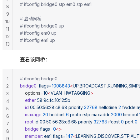
# ifconfig bridge0 stp em0 stp em1
8
9
# 启动网桥
10
# ifconfig bridge0 up
11
# ifconfig em0 up
12
# ifconfig em1 up
13
查看该网桥：
1
# ifconfig bridge0
bridge0:
 flags=
1008843
<
UP,BROADCAST,RUNNING,SIMP
2
	options
=
10
<
VLAN_HWTAGGING
>
3
	ether
 58:9c:fc:10:12:5b
4
	id
 00:50:56:28:c8:68
 priority
 32768
 hellotime
 2
 fwddela
5
	maxage
 20
 holdcnt
 6
 proto
 rstp
 maxaddr
 2000
 timeout
6
	root
 id
 00:50:56:28:c8:68
 priority
 32768
 ifcost
 0
 port
 0
7
	bridge
 flags=
0
<>
8
	member:
 em1
 flags=
147
<
LEARNING,DISCOVER,STP,AU
9