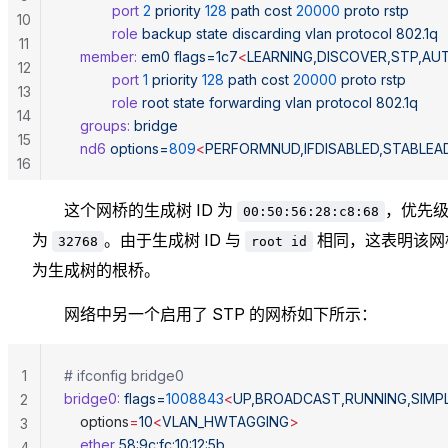
	        port
 2
 priority
 128
 path
 cost
 20000
 proto
 rstp
10
	        role
 backup
 state
 discarding
 vlan
 protocol
 802.1q
11
	member:
 em0
 flags=1c7
<
LEARNING,DISCOVER,STP,A
12
	        port
 1
 priority
 128
 path
 cost
 20000
 proto
 rstp
13
	        role
 root
 state
 forwarding
 vlan
 protocol
 802.1q
14
	groups:
 bridge
15
	nd6
 options=
809
<
PERFORMNUD,IFDISABLED,STABLEA
16
这个网桥的生成树 ID 为
，优先
00:50:56:28:c8:68
为
。由于生成树 ID 与
相同，这表明该网
32768
root id
为生成树的根桥。
网络中另一个启用了 STP 的网桥如下所示：
1
# ifconfig bridge0
bridge0:
 flags=
1008843
<
UP,BROADCAST,RUNNING,SIMP
2
	options
=
10
<
VLAN_HWTAGGING
>
3
	ether
 58:9c:fc:10:12:5b
4