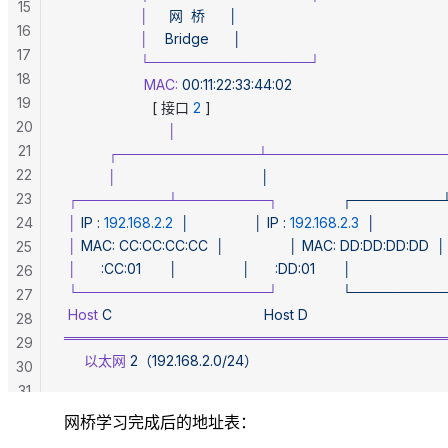
15
                   │
     网
  桥
      │
16
                   │
    Bridge
      │
17
                   └────────────────┘
18
                    MAC:
 00:11:22:33:44:02
19
                      [ 接口 
2
 ]
20
                          │
21
           ┌──────────────┴─────────────────
22
           │
                                    │
23
 ┌─────────┴─────────┐
                ┌─────
24
 │
 IP
 :
 192.168.2.2
  │
                │
 IP
 :
 192.168.2.3
  │
 │
 MAC:
 CC:CC:CC:CC
  │
                │
 MAC:
 DD:DD:DD:DD
  │
25
 │
      :CC:01
       │
                │
      :DD:01
       │
26
 └───────────────────┘
                └─────
27
 Host
 C
                                      Host
 D
28
══════════════════════════════════════
29
     以太网
 2（192.168.2.0/24）
30
31
网桥学习完成后的地址表：