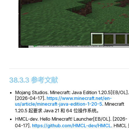
38.3.3 参考文献
Mojang Studios. Minecraft: Java Edition 1.20.5[EB/OL].
[2026-04-17].
https://www.minecraft.net/en-
us/article/minecraft-java-edition-1-20-5
. Minecraft
1.20.5 起要求 Java 21 和 64 位操作系统。
HMCL-dev. Hello Minecraft! Launcher[EB/OL]. [2026-
04-17].
https://github.com/HMCL-dev/HMCL
. HMCL