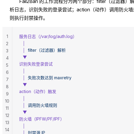
Fail2Ban 的工作流程分为两个部分：filter（过滤器）
析日志，识别失败的登录尝试；action（动作）调用防火墙
则执行封禁操作。
1
服务日志（/var/log/auth.log）
   │
2
   │
  filter（过滤器）解析
3
   ▼
4
识别失败登录尝试
5
   │
6
   │
  失败次数达到
 maxretry
7
   ▼
8
action（动作）触发
9
   │
10
   │
  调用防火墙规则
11
   ▼
12
防火墙（IPFW/PF/IPF）
13
   │
14
   │
  封禁源
 IP