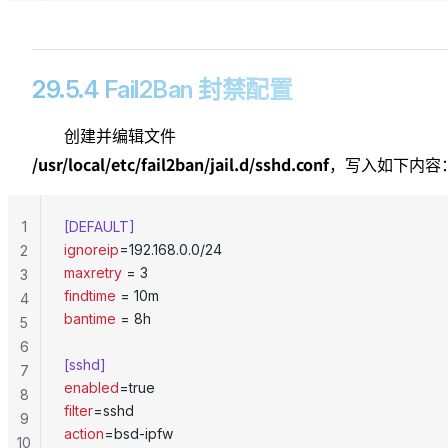
29.5.4 Fail2Ban 封禁配置
创建并编辑文件
/usr/local/etc/fail2ban/jail.d/sshd.conf
，写入如下内容
1
[DEFAULT]
ignoreip
=192.168.0.0/24
2
maxretry
 = 3
3
findtime
 = 10m
4
bantime
 = 8h
5
6
[sshd]
7
enabled
=true
8
filter
=sshd
9
action
=bsd-ipfw
10