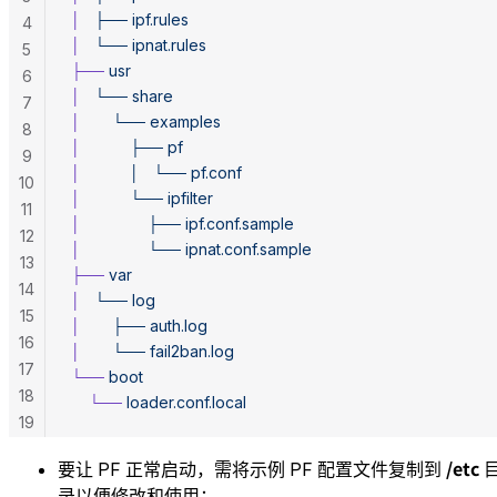
│
   ├──
 ipf.rules
4
│
   └──
 ipnat.rules
5
├──
 usr
6
│
   └──
 share
7
│
       └──
 examples
8
│
           ├──
 pf
9
│
           │
   └──
 pf.conf
10
│
           └──
 ipfilter
11
│
               ├──
 ipf.conf.sample
12
│
               └──
 ipnat.conf.sample
13
├──
 var
14
│
   └──
 log
15
│
       ├──
 auth.log
16
│
       └──
 fail2ban.log
17
└──
 boot
18
    └──
 loader.conf.local
19
/etc
要让 PF 正常启动，需将示例 PF 配置文件复制到
录以便修改和使用：