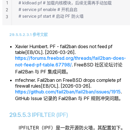
1
# kldload pf # 加载内核模块，后续无需再手动加载
# service pf enable # 开机自启
2
# service pf start # 启动 PF 防火墙
3
29.5.5.2.3.1 参考文献
Xavier Humbert. PF - fail2ban does not feed pf
table[EB/OL]. [2026-03-26].
https://forums.freebsd.org/threads/fail2ban-does-
not-feed-pf-table.67798/
. FreeBSD 社区论坛讨论
Fail2Ban 与 PF 集成问题。
mfechner. Fail2ban on FreeBSD drops complete pf
firewall rules[EB/OL]. [2026-03-26].
https://github.com/fail2ban/fail2ban/issues/1915
.
GitHub Issue 记录的 Fail2Ban 与 PF 规则冲突问题。
29.5.5.3 IPFILTER (IPF)
IPFILTER（IPF）是一款开源防火墙，其配置如下。