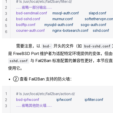
1
# ls /usr/local/etc/fail2ban/filter.d/
……省略一部分输出……
2
bsd-sendmail.conf
		mssql-auth.conf
			slapd.conf
3
bsd-sshd.conf
			murmur.conf
			softethervpn.co
4
bsdftp.conf
			mysqld-auth.conf
		sogo-auth.conf
5
courier-auth.conf
		nginx-botsearch.conf
		sshd.conf
6
需要注意，以
开头的文件（如
bsd-
bsd-sshd.conf
是 FreeBSD Port 维护者为适配特定环境提供的变体，但
与 Fail2Ban 标准配置的兼容性更好，本节应
sshd.conf
使用它。
② 查看 Fail2Ban 支持的防火墙：
1
# ls /usr/local/etc/fail2ban/action.d/
bsd-ipfw.conf
					ipfw.conf
				ipfilter.conf
2
……省略其他防火墙……
3