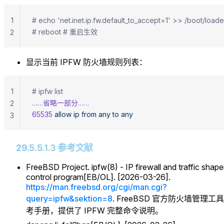
1
# echo 'net.inet.ip.fw.default_to_accept=1' >> /
# reboot # 重启生效
2
显示当前 IPFW 防火墙规则列表：
1
# ipfw list
……省略一部分……
2
65535
 allow
 ip
 from
 any
 to
 any
3
29.5.5.1.3 参考文献
FreeBSD Project. ipfw(8) - IP firewall and traffic shape
control program[EB/OL]. [2026-03-26].
https://man.freebsd.org/cgi/man.cgi?
query=ipfw&sektion=8
. FreeBSD 官方防火墙管理工
考手册，提供了 IPFW 完整命令说明。