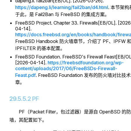
dapeng.li. fail2ban[EB/OL]. [2026-03-26].
https://dapeng.li/learning/fail2ban/d4.html
. 本节架构
于此，是 Fail2Ban 与 FreeBSD 的集成方案。
FreeBSD Project. Chapter 33. Firewalls[EB/OL]. [2026
04-14].
https://docs.freebsd.org/en/books/handbook/firewa
FreeBSD Handbook 防火墙章节，介绍了 PF、IPFW 
IPFILTER 的基本配置。
FreeBSD Foundation. FreeBSD's Firewall Feast[EB/OL
[2026-04-14].
https://freebsdfoundation.org/wp-
content/uploads/2017/06/FreeBSDs-Firewall-
Feast.pdf
. FreeBSD Foundation 发布的防火墙对比技
章。
29.5.5.2 PF
PF（Packet Filter，包过滤器）是源自 OpenBSD 的
墙，其配置如下。