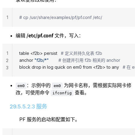
1
# cp /usr/share/examples/pf/pf.conf /etc/
/etc/pf.conf
编辑
文件，写入：
1
table <f2b> persist   
# 定义并持久化表 f2b
anchor 
"f2b/*"
        # 创建并引用 f2b 相关的 anchor
2
block drop in log quick on em0 from <f2b> to any   
# 在
3
：示例中的
为网卡名称，需根据实际网卡修
em0
em0
改，可使用命令
查看。
ifconfig
29.5.5.2.3 服务
PF 服务的启动和配置如下。