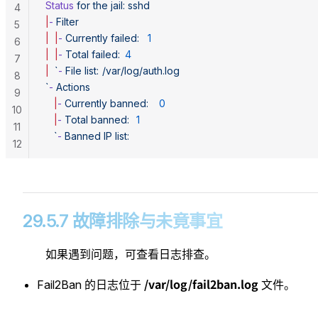
Status
 for
 the
 jail:
 sshd
4
|
-
 Filter
5
|
  |
-
 Currently
 failed:
	1
6
|
  |
-
 Total
 failed:
	4
7
|
  `
-
 File list:	/var/log/auth.log
8
`
-
 Actions
9
   |
-
 Currently
 banned:
	0
10
   |
-
 Total
 banned:
	1
11
   `
-
 Banned IP list:
12
29.5.7 故障排除与未竟事宜
如果遇到问题，可查看日志排查。
/var/log/fail2ban.log
Fail2Ban 的日志位于
文件。