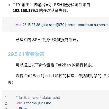
TTY 输出：该输出显示 SSH 服务检测到来自
192.168.179.1
的多次认证失败。
1
Mar
 25
 15:27:38
 gkla
 sshd[970]:
 error
 :
 maximum
 authentic
已建立的 SSH 连接也会被强制断开。
29.5.6.1 查看状态
可以通过以下命令查看 Fail2Ban 的运行状态。
查看 Fail2Ban 对 sshd 监控的状态，包括被封禁的 IP 
表：
1
# fail2ban-client status sshd
Status
 for
 the
 jail:
 sshd
2
|
-
 Filter