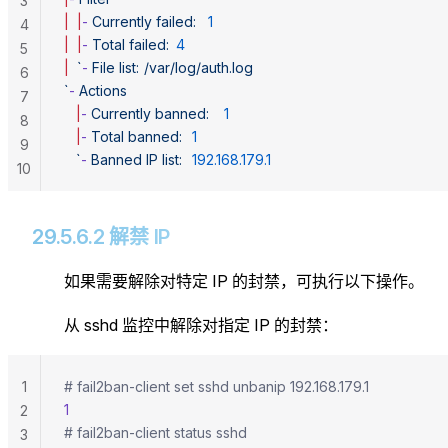
3
|
  |
-
 Currently
 failed:
	1
4
|
  |
-
 Total
 failed:
	4
5
|
  `
-
 File list:	/var/log/auth.log
6
`
-
 Actions
7
   |
-
 Currently
 banned:
	1
8
   |
-
 Total
 banned:
	1
9
   `
-
 Banned IP list:	
192.168.179.1
10
29.5.6.2 解禁 IP
如果需要解除对特定 IP 的封禁，可执行以下操作。
从 sshd 监控中解除对指定 IP 的封禁：
1
# fail2ban-client set sshd unbanip 192.168.179.1
1
2
# fail2ban-client status sshd
3