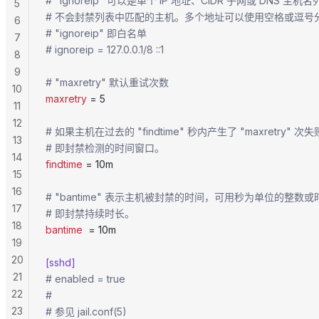
# "ignoreip" 可以是单个 IP 地址、CIDR 子网或 DNS 主机名列
5
# 不会封禁列表中匹配的主机。多个地址可以使用空格或逗号
6
# "ignoreip" 即白名单
7
# ignoreip = 127.0.0.1/8 ::1
8
9
# "maxretry" 默认重试次数
10
maxretry
 = 5
11
12
# 如果主机在过去的 "findtime" 秒内产生了 "maxretry"
13
# 即封禁检测的时间窗口。
14
findtime
 = 10m
15
16
# "bantime" 表示主机被封禁的时间，可用秒为单位的整数
17
# 即封禁持续时长。
18
bantime
  = 10m
19
20
[sshd]
21
# enabled = true
22
#
23
# 参见 jail.conf(5)