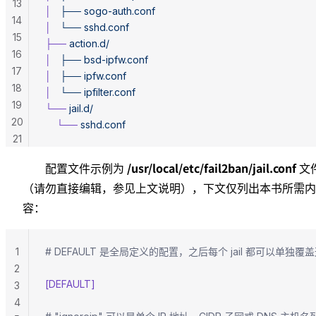
13
│
   ├──
 sogo-auth.conf
14
│
   └──
 sshd.conf
15
├──
 action.d/
16
│
   ├──
 bsd-ipfw.conf
17
│
   ├──
 ipfw.conf
18
│
   └──
 ipfilter.conf
19
└──
 jail.d/
20
    └──
 sshd.conf
21
/usr/local/etc/fail2ban/jail.conf
配置文件示例为
文
（请勿直接编辑，参见上文说明），下文仅列出本书所需内
容：
1
# DEFAULT 是全局定义的配置，之后每个 jail 都可以单独
2
[DEFAULT]
3
4