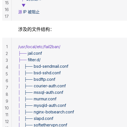
15
   ▼
16
源
 IP
 被阻止
17
涉及的文件结构：
1
/usr/local/etc/fail2ban/
├──
 jail.conf
2
├──
 filter.d/
3
│
   ├──
 bsd-sendmail.conf
4
│
   ├──
 bsd-sshd.conf
5
│
   ├──
 bsdftp.conf
6
│
   ├──
 courier-auth.conf
7
│
   ├──
 mssql-auth.conf
8
│
   ├──
 murmur.conf
9
│
   ├──
 mysqld-auth.conf
10
│
   ├──
 nginx-botsearch.conf
11
│
   ├──
 slapd.conf
12
│
   ├──
 softethervpn.conf