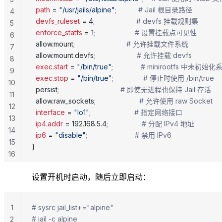
  path
 = 
"/usr/jails/alpine"
;           # Jail 根目录路径
4
  devfs_ruleset
 = 4
;                     # devfs 挂载规则集
5
  enforce_statfs
 = 1
;                    # 设置挂载点可见性
6
  allow.mount
;                          # 允许挂载文件系统
7
  allow.mount.devfs
;                     # 允许挂载 devfs
8
  exec.start
 = 
"/bin/true"
;              # minirootfs
9
  exec.stop
 = 
"/bin/true"
;               # 停止时使用 /bin/true
10
  persist
;                               # 即使无进程也保持 Jail 存活
11
  allow.raw_sockets
;                      # 允许使用 raw Socket
12
  interface
 = 
"lo1"
;                      # 指定网络接口
13
  ip4.addr
 = 192.168.5.4
;                 # 分配 IPv4 地址
14
  ip6
 = 
"disable"
;                        # 禁用 IPv6
15
}
16
设置开机时启动，随后立即启动：
1
# sysrc jail_list+="alpine"
# jail -c alpine
2