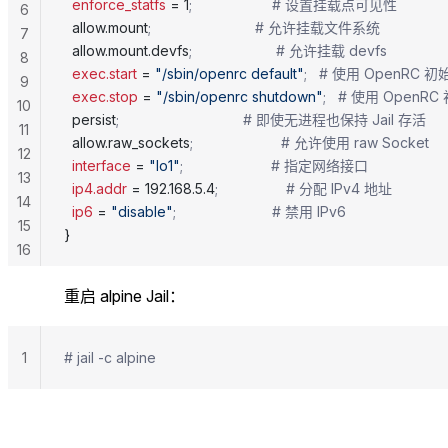
  enforce_statfs
 = 1
;                    # 设置挂载点可见性
6
  allow.mount
;                          # 允许挂载文件系统
7
  allow.mount.devfs
;                     # 允许挂载 devfs
8
  exec.start
 = 
"/sbin/openrc default"
;   # 使用 OpenRC
9
  exec.stop
 = 
"/sbin/openrc shutdown"
;   # 使用 Ope
10
  persist
;                               # 即使无进程也保持 Jail 存活
11
  allow.raw_sockets
;                      # 允许使用 raw Socket
12
  interface
 = 
"lo1"
;                      # 指定网络接口
13
  ip4.addr
 = 192.168.5.4
;                 # 分配 IPv4 地址
14
  ip6
 = 
"disable"
;                        # 禁用 IPv6
15
}
16
重启 alpine Jail：
1
# jail -c alpine