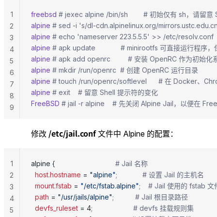
1
freebsd
 # jexec alpine /bin/sh        # 初始仅有 sh，请
alpine
 # sed -i 's/dl-cdn.alpinelinux.org/mirrors.ustc.ed
2
alpine
 # echo 'nameserver 223.5.5.5' >> /etc/reso
3
alpine
 # apk update             # minirootf
4
alpine
 # apk add openrc         # 安装 OpenRC 作为初始
5
alpine
 # mkdir /run/openrc  # 创建 OpenRC 运行目录
6
alpine
 # touch /run/openrc/softlevel      # 在 Doc
7
alpine
 # exit    # 留意 Shell 提示符的变化
8
FreeBSD
 # jail -r alpine    # 先关闭 Alpine Jail，以便
9
/etc/jail.conf
修改
文件中 Alpine 的配置：
1
alpine {                               
# Jail 名称
  host.hostname
 = 
"alpine"
;             # 设置 Jail 的主机名
2
  mount.fstab
 = 
"/etc/fstab.alpine"
;    # Jail 使用的 fstab 
3
  path
 = 
"/usr/jails/alpine"
;           # Jail 根目录路径
4
  devfs_ruleset
 = 4
;                     # devfs 挂载规则集
5