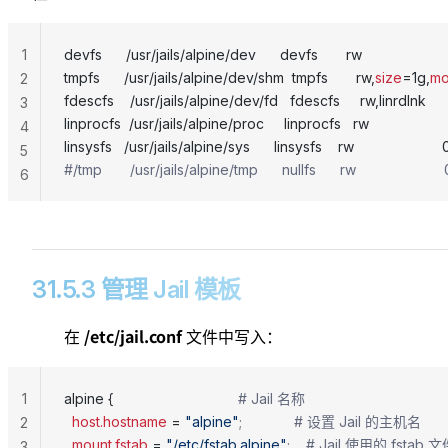
1
devfs      /usr/jails/alpine/dev      devfs       rw                    
tmpfs      /usr/jails/alpine/dev/shm  tmpfs       rw,
size
=1g,
m
2
fdescfs    /usr/jails/alpine/dev/fd   fdescfs     rw,linrdlnk       
3
linprocfs  /usr/jails/alpine/proc     linprocfs   rw                   
4
linsysfs   /usr/jails/alpine/sys      linsysfs    rw                      
5
#/tmp       /usr/jails/alpine/tmp      nullfs      rw     
6
31.5.3 管理 Jail 模板
/etc/jail.conf
在
文件中写入：
1
alpine {                               
# Jail 名称
  host.hostname
 = 
"alpine"
;             # 设置 Jail 的主机名
2
  mount.fstab
 = 
"/etc/fstab.alpine"
;    # Jail 使用的 fstab 
3