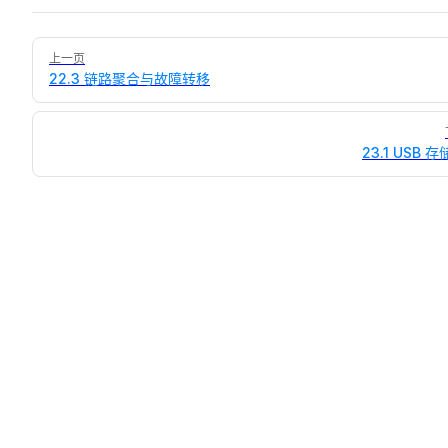
Pager
上一页
22.3 链路聚合与故障转移
23.1 USB 