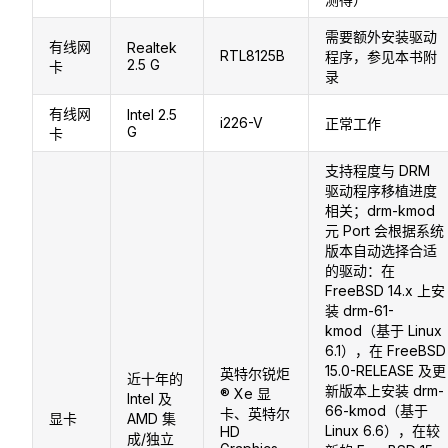
需要额外安装驱动
有线网
Realtek
RTL8125B
程序，参见本书附
2.5 G
卡
录
有线网
Intel 2.5
i226-V
正常工作
G
卡
支持程度与 DRM
驱动程序移植进度
相关；drm-kmod
元 Port 会根据系统
版本自动选择合适
的驱动：在
FreeBSD 14.x 上安
装 drm-61-
kmod（基于 Linux
6.1），在 FreeBSD
15.0-RELEASE 及更
英特尔锐炬
近十年的
新版本上安装 drm-
® Xe 显
Intel 及
66-kmod（基于
卡、英特尔
显卡
AMD 集
Linux 6.6），在较
HD
成/独立