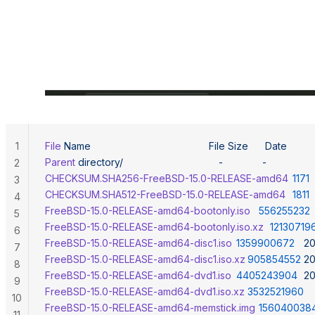
1
File
 Name
                                          File
 Size
      Date
Parent
 directory/
                                  -
              -
2
CHECKSUM.SHA256-FreeBSD-15.0-RELEASE-amd64
	1171
3
CHECKSUM.SHA512-FreeBSD-15.0-RELEASE-amd64
	1811
4
FreeBSD-15.0-RELEASE-amd64-bootonly.iso
	556255232
5
FreeBSD-15.0-RELEASE-amd64-bootonly.iso.xz
	12130719
6
FreeBSD-15.0-RELEASE-amd64-disc1.iso
	1359900672
	2
7
FreeBSD-15.0-RELEASE-amd64-disc1.iso.xz
	905854552
	2
8
FreeBSD-15.0-RELEASE-amd64-dvd1.iso
	4405243904
	2
9
FreeBSD-15.0-RELEASE-amd64-dvd1.iso.xz
	3532521960
10
FreeBSD-15.0-RELEASE-amd64-memstick.img
	156040038
11