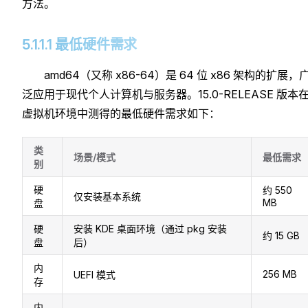
方法。
5.1.1.1 最低硬件需求
amd64（又称 x86-64）是 64 位 x86 架构的扩展，
泛应用于现代个人计算机与服务器。15.0-RELEASE 版本
虚拟机环境中测得的最低硬件需求如下：
类
场景/模式
最低需求
别
硬
约 550
仅安装基本系统
MB
盘
硬
安装 KDE 桌面环境（通过 pkg 安装
约 15 GB
盘
后）
内
256 MB
UEFI 模式
存
内