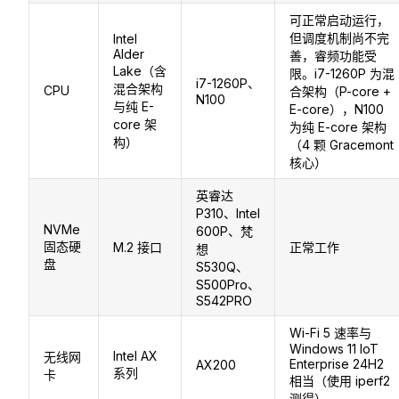
可正常启动运行，
但调度机制尚不完
Intel
Alder
善，睿频功能受
Lake（含
限。i7-1260P 为混
i7-1260P、
混合架构
CPU
合架构（P-core +
N100
与纯 E-
E-core），N100
core 架
为纯 E-core 架构
构）
（4 颗 Gracemont
核心）
英睿达
P310、Intel
NVMe
600P、梵
固态硬
M.2 接口
正常工作
想
盘
S530Q、
S500Pro、
S542PRO
Wi-Fi 5 速率与
Windows 11 IoT
Intel AX
无线网
Enterprise 24H2
AX200
系列
卡
相当（使用 iperf2
测得）