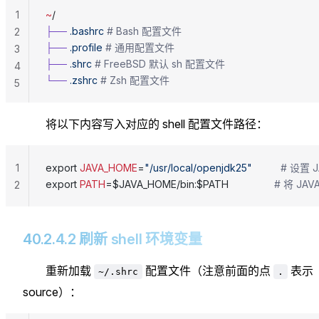
1
~
/
├──
 .bashrc
 # Bash 配置文件
2
├──
 .profile
 # 通用配置文件
3
├──
 .shrc
 # FreeBSD 默认 sh 配置文件
4
└──
 .zshrc
 # Zsh 配置文件
5
将以下内容写入对应的 shell 配置文件路径：
1
export 
JAVA_HOME
=
"/usr/local/openjdk25"
          
export 
PATH
=$JAVA_HOME/bin:$PATH                
# 将 JA
2
40.2.4.2 刷新 shell 环境变量
重新加载
配置文件（注意前面的点
表示
~/.shrc
.
source）：