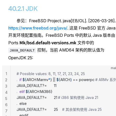
40.2.1 JDK
参见：FreeBSD Project. java[EB/OL]. [2026-03-26].
https://www.freebsd.org/java/
. 这是 FreeBSD 官方 Java
开发环境配置指南。FreeBSD Ports 中的默认 Java 版本由
Mk/bsd.default-versions.mk
Ports
文件中的
控制，当前 AMD64 架构的默认值为
JAVA_DEFAULT
OpenJDK 25:
mak
1
# Possible values: 8, 11, 17, 21, 23, 24, 25
.
  if
 ${
ARCH
:Marmv
*
} || 
${
ARCH
}
 == powerpc	
# ARMv 系列
2
JAVA_DEFAULT?=		11
3
.
  elif
 ${
ARCH
:Mi386}
4
JAVA_DEFAULT?=		21	
# i386 架构使用 Java 21
5
.  else
6
JAVA_DEFAULT?=		25	
# 其余架构使用 Java 25
7
.  endif