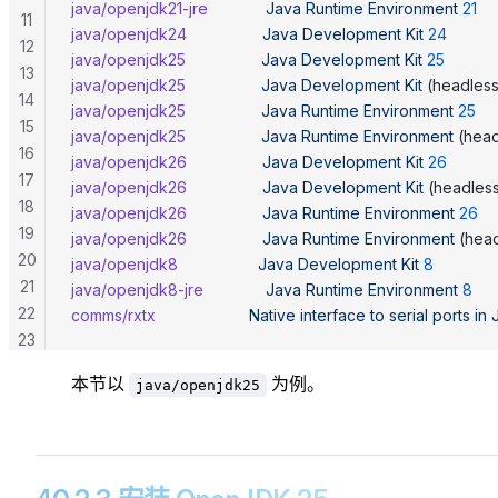
java/openjdk21-jre
             Java
 Runtime
 Environment
 21
11
java/openjdk24
                 Java
 Development
 Kit
 24
12
java/openjdk25
                 Java
 Development
 Kit
 25
13
java/openjdk25
                 Java
 Development
 Kit
 (headless
14
java/openjdk25
                 Java
 Runtime
 Environment
 25
15
java/openjdk25
                 Java
 Runtime
 Environment
 (head
16
java/openjdk26
                 Java
 Development
 Kit
 26
17
java/openjdk26
                 Java
 Development
 Kit
 (headless
18
java/openjdk26
                 Java
 Runtime
 Environment
 26
19
java/openjdk26
                 Java
 Runtime
 Environment
 (hea
20
java/openjdk8
                  Java
 Development
 Kit
 8
21
java/openjdk8-jre
              Java
 Runtime
 Environment
 8
22
comms/rxtx
                     Native
 interface
 to
 serial
 ports
 in
 
23
本节以
为例。
java/openjdk25