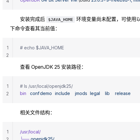
4
安装完成后
环境变量尚未配置，可使用
$JAVA_HOME
下命令查看其当前值：
1
# echo $JAVA_HOME
2
查看 OpenJDK 25 安装路径：
1
# ls /usr/local/openjdk25/
bin
	conf
	demo
	include
	jmods
	legal
	lib
	release
2
相关文件结构：
1
/usr/local/
└──
 openjdk25/
2