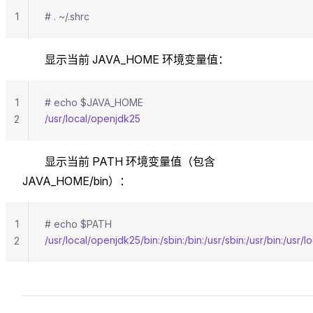
1
# . ~/.shrc
显示当前 JAVA_HOME 环境变量值：
1
# echo $JAVA_HOME
/usr/local/openjdk25
2
显示当前 PATH 环境变量值（包含
JAVA_HOME/bin）：
1
# echo $PATH
/usr/local/openjdk25/bin:/sbin:/bin:/usr/sbin:/usr/bin:/usr/l
2