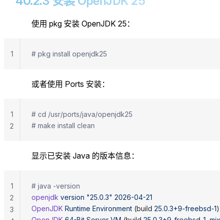
40.2.3 安装 OpenJDK 25
使用 pkg 安装 OpenJDK 25：
1
# pkg install openjdk25
或者使用 Ports 安装：
1
# cd /usr/ports/java/openjdk25
# make install clean
2
显示已安装 Java 的版本信息：
1
# java -version
openjdk
 version
 "25.0.3"
 2026-04-21
2
OpenJDK
 Runtime
 Environment
 (build 
25.0.3+9-freebsd-1
)
3
OpenJDK
 64-Bit
 Server
 VM
 (build 
25.0.3+9-freebsd-1,
 mi