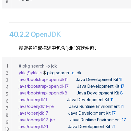
8
40.2.2 OpenJDK
搜索名称或描述中包含“jdk”的软件包：
1
# pkg search -o jdk
ykla@ykla:~
 $ 
pkg
 search
 -o
 jdk
2
java/bootstrap-openjdk11
       Java
 Development
 Kit
 11
3
java/bootstrap-openjdk17
       Java
 Development
 Kit
 17
4
java/bootstrap-openjdk8
        Java
 Development
 Kit
 8
5
java/openjdk11
                 Java
 Development
 Kit
 11
6
java/openjdk11-jre
             Java
 Runtime
 Environment
 11
7
java/openjdk17
                 Java
 Development
 Kit
 17
8
java/openjdk17-jre
             Java
 Runtime
 Environment
 17
9
java/openjdk21
                 Java
 Development
 Kit
 21
10