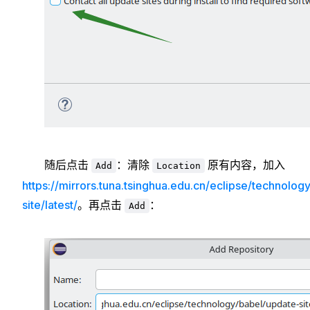
随后点击
：清除
原有内容，加入
Add
Location
https://mirrors.tuna.tsinghua.edu.cn/eclipse/technolog
site/latest/
。再点击
：
Add