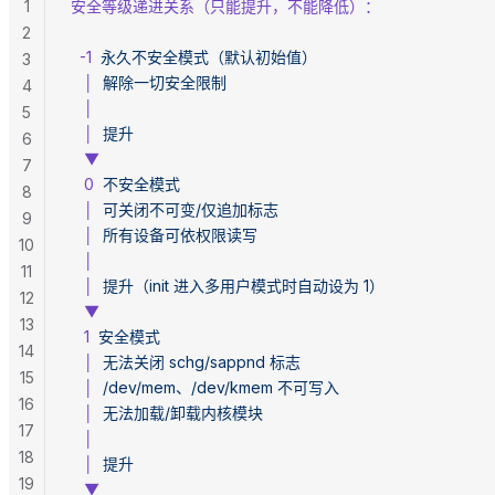
1
安全等级递进关系（只能提升，不能降低）：
2
  -1
  永久不安全模式（默认初始值）
3
   │
  解除一切安全限制
4
   │
5
   │
  提升
6
   ▼
7
   0
  不安全模式
8
   │
  可关闭不可变/仅追加标志
9
   │
  所有设备可依权限读写
10
   │
11
   │
  提升（init
 进入多用户模式时自动设为
 1）
12
   ▼
13
   1
  安全模式
14
   │
  无法关闭
 schg/sappnd
 标志
15
   │
  /dev/mem、/dev/kmem
 不可写入
16
   │
  无法加载/卸载内核模块
17
   │
18
   │
  提升
19
   ▼