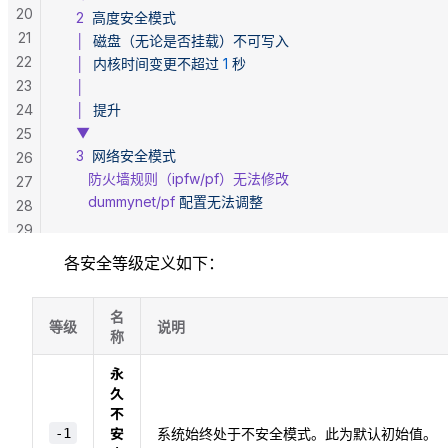
20
   2
  高度安全模式
21
   │
  磁盘（无论是否挂载）不可写入
22
   │
  内核时间变更不超过
 1
 秒
23
   │
24
   │
  提升
   ▼
25
   3
  网络安全模式
26
      防火墙规则（ipfw/pf）无法修改
27
      dummynet/pf
 配置无法调整
28
29
各安全等级定义如下：
名
等级
说明
称
永
久
不
安
-1
系统始终处于不安全模式。此为默认初始值。