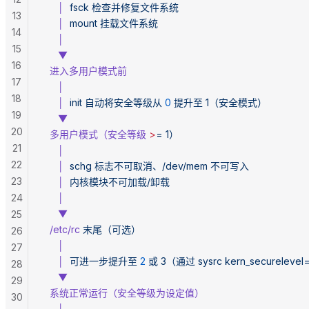
     │
  fsck
 检查并修复文件系统
13
     │
  mount
 挂载文件系统
14
     │
15
     ▼
16
  进入多用户模式前
17
     │
18
     │
  init
 自动将安全等级从
 0
 提升至
 1（安全模式）
19
     ▼
20
  多用户模式（安全等级
 >
=
 1）
21
     │
22
     │
  schg
 标志不可取消、/dev/mem
 不可写入
23
     │
  内核模块不可加载/卸载
24
     │
     ▼
25
  /etc/rc
 末尾（可选）
26
     │
27
     │
  可进一步提升至
 2
 或
 3（通过
 sysrc
 kern_secureleve
28
     ▼
29
  系统正常运行（安全等级为设定值）
30
     │