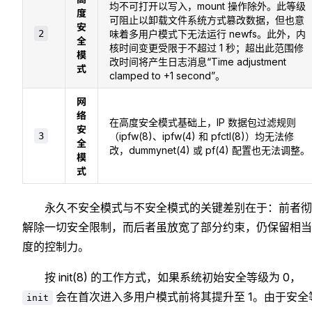
均不可打开以写入，mount 操作除外。此等级
度
可阻止以卸载文件系统方式篡改数据，但也意
安
2
味着多用户模式下无法运行 newfs。此外，内
全
核时间变更受限于不超过 1 秒；超出此范围修
模
改时间将产生日志消息“Time adjustment
式
clamped to +1 second”。
网
络
在高度安全模式基础上，IP 数据包过滤规则
安
3
（ipfw(8)、ipfw(4) 和 pfctl(8)）均无法修
全
改，dummynet(4) 或 pf(4) 配置也无法调整。
模
式
永久不安全模式与不安全模式的关键差别在于：前者彻
解除一切安全限制，而后者虽放宽了部分约束，仍保留相当
度的控制力。
按 init(8) 的工作方式，如果系统初始安全等级为 0，
会在首次进入多用户模式前将其提升至 1。由于安全
init