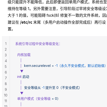
级只能提升不能降低，此后即便返回单用户模式，系统也至
维持在等级 1。另外需要注意，引导阶段过早将安全等级设
大于 1 的值，可能阻碍 fsck(8) 修复不一致的文件系统，因
/etc/rc
建议在
末尾（多用户启动操作全部完成后）再行设
置。
1
系统引导过程中安全等级变化：
2
  内核加载
3
     │
4
     │
  kern.securelevel
 =
 -1（永久不安全模式，默认初始值
5
     ▼
6
  init
 启动
7
     │
8
     │
  安全等级从
 -1
 提升至
 0（不安全模式）
9
     ▼
10
  单用户模式（安全等级
 =
 0）
11
     │
12