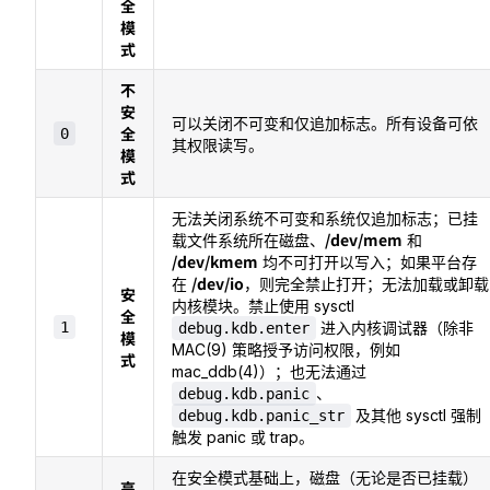
全
模
式
不
安
可以关闭不可变和仅追加标志。所有设备可依
全
0
其权限读写。
模
式
无法关闭系统不可变和系统仅追加标志；已挂
/dev/mem
载文件系统所在磁盘、
和
/dev/kmem
均不可打开以写入；如果平台存
/dev/io
在
，则完全禁止打开；无法加载或卸载
安
内核模块。禁止使用 sysctl
全
1
进入内核调试器（除非
debug.kdb.enter
模
MAC(9) 策略授予访问权限，例如
式
mac_ddb(4)）；也无法通过
、
debug.kdb.panic
及其他 sysctl 强制
debug.kdb.panic_str
触发 panic 或 trap。
在安全模式基础上，磁盘（无论是否已挂载）
高