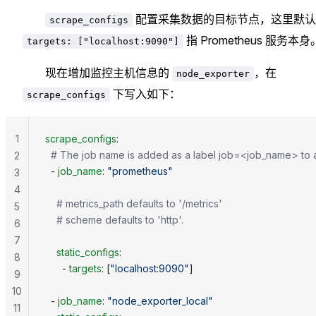
配置采集数据的目标节点，这里默认
scrape_configs
指 Prometheus 服务本身
targets: ["localhost:9090"]
现在增加监控主机信息的
，在
node_exporter
下写入如下：
scrape_configs
1
scrape_configs
:
  # The job name is added as a label job=<job_name> to a
2
  - 
job_name
: 
"prometheus"
3
4
    # metrics_path defaults to '/metrics'
5
    # scheme defaults to 'http'.
6
7
    static_configs
:
8
      - 
targets
: [
"localhost:9090"
]
9
10
  - 
job_name
: 
"node_exporter_local"
11