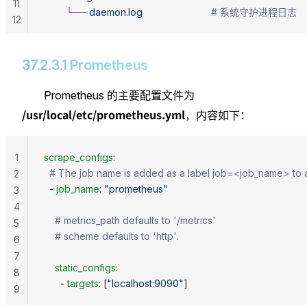
11
        └──
 daemon.log
                         # 系统守护进程日志
12
37.2.3.1 Prometheus
Prometheus 的主要配置文件为
/usr/local/etc/prometheus.yml
，内容如下：
1
scrape_configs
:
  # The job name is added as a label job=<job_name> to a
2
  - 
job_name
: 
"prometheus"
3
4
    # metrics_path defaults to '/metrics'
5
    # scheme defaults to 'http'.
6
7
    static_configs
:
8
      - 
targets
: [
"localhost:9090"
]
9