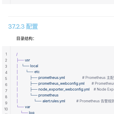
37.2.3 配置
目录结构：
1
/
├──
 usr
2
│
   └──
 local
3
│
       └──
 etc
4
│
           ├──
 prometheus.yml
                 # Prometheu
5
│
           ├──
 prometheus_webconfig.yml
       # Prome
6
│
           ├──
 node_exporter_webconfig.yml
    # Node 
7
│
           └──
 prometheus
8
│
               └──
 alert.rules.yml
           # Prometheus 告
9
└──
 var
10
    └──
 log