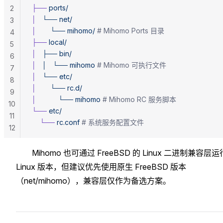
├──
 ports/
2
│
   └──
 net/
3
│
       └──
 mihomo/
 # Mihomo Ports 目录
4
├──
 local/
5
│
   ├──
 bin/
6
│
   │
   └──
 mihomo
 # Mihomo 可执行文件
7
│
   └──
 etc/
8
│
       └──
 rc.d/
9
│
           └──
 mihomo
 # Mihomo RC 服务脚本
10
└──
 etc/
11
    └──
 rc.conf
 # 系统服务配置文件
12
Mihomo 也可通过 FreeBSD 的 Linux 二进制兼容层运
Linux 版本，但建议优先使用原生 FreeBSD 版本
（net/mihomo），兼容层仅作为备选方案。