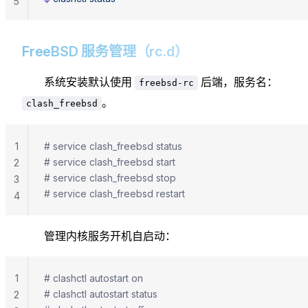
5
FreeBSD 服务管理（rc.d）
系统安装默认使用
后端，服务名：
freebsd-rc
。
clash_freebsd
1
# service clash_freebsd status
# service clash_freebsd start
2
# service clash_freebsd stop
3
# service clash_freebsd restart
4
管理内核服务开机自启动：
1
# clashctl autostart on
# clashctl autostart status
2