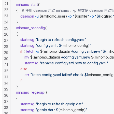
21
mihomo_start
()
22
{    
# 使用 daemon 启动 mihomo，-p 参数使 daemon 自
23
	daemon
 -u
 ${mihomo_user} 
-p
 "
$pidfile
"
 -o
 "${
logfile
}
24
}
mihomo_reconfig
()
25
{
26
	startmsg
 "begin to refresh config.yaml"
27
	startmsg
 "config.yaml : ${
mihomo_config
}"
28
	if
 ( 
fetch
 -o
 ${mihomo_datadir}
/config.yaml.new
 "${
mih
29
		mv
 ${mihomo_datadir}
/config.yaml.new
 ${mihomo_dat
30
        startmsg
 "rename config.yaml.new to config.yaml"
31
	else
32
		err
 "fetch config.yaml failed! check ${
mihomo_config
33
	fi
34
}
35
mihomo_regeoip
()
36
{
37
	startmsg
 "begin to refresh geoip.dat"
38
	startmsg
 "geoip.dat : ${
mihomo_geoip
}"
39