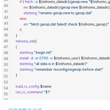
	if
 ( 
fetch
 -o
 ${mihomo_datadir}
/geoip.new
 "${
mihomo_g
40
		mv
 ${mihomo_datadir}
/geoip.new
 ${mihomo_datadir}
41
        startmsg
 "rename geoip.new to geoip.dat"
42
	else
43
		err
 "fetch geoip.dat failed! check ${
mihomo_geoip
}"
44
	fi
45
}
46
mihomo_init
()
47
{
	startmsg
 "begin init"
48
	install
 -d
 -m
 0700
 -o
 ${mihomo_user} ${mihomo_datadir
49
    startmsg
 "all data is in ${
mihomo_datadir
}"
50
    startmsg
 "remember reconfig/regeoip before start"
51
}
52
53
load_rc_config
 $name
54
run_rc_command
 "
$1
"
55
56
57