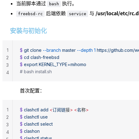
当前脚本通过
执行。
bash
/usr/local/etc/rc.d
后端依赖
与
freebsd-rc
service
安装与初始化
1
$ 
git
 clone
 --branch
 master
 --depth
 1
 https://github.com/w
$ 
cd
 clash-freebsd
2
$ 
export
 KERNEL_TYPE=mihomo
3
# bash install.sh
4
首次配置：
1
$ 
clashctl
 add
 <
订阅链
接
>
 <
名
称
>
$ 
clashctl
 use
2
$ 
clashctl
 select
3
$ 
clashon
4
$ 
clashctl
 status