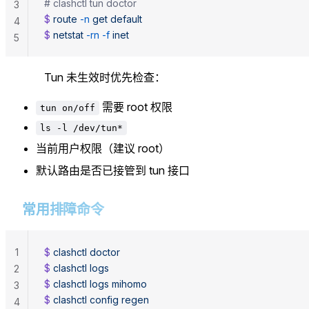
# clashctl tun doctor
3
$ 
route
 -n
 get
 default
4
$ 
netstat
 -rn
 -f
 inet
5
Tun 未生效时优先检查：
需要 root 权限
tun on/off
ls -l /dev/tun*
当前用户权限（建议 root）
默认路由是否已接管到 tun 接口
常用排障命令
1
$ 
clashctl
 doctor
$ 
clashctl
 logs
2
$ 
clashctl
 logs
 mihomo
3
$ 
clashctl
 config
 regen
4