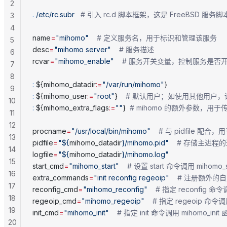
2
.
 /etc/rc.subr
   # 引入 rc.d 脚本框架，这是 FreeBSD 
3
4
name
=
"mihomo"
    # 定义服务名，用于标识和管理该服务
5
desc
=
"mihomo server"
    # 服务描述
6
rcvar
=
"mihomo_enable"
    # 服务开关变量，控制服务是否
7
8
:
 ${mihomo_datadir
:=
"/var/run/mihomo"
}
9
:
 ${mihomo_user
:=
"root"
}    
# 默认用户；如使用其他用户，请确保 m
10
:
 ${mihomo_extra_flags
:=
""
}	
# mihomo 的额外参数，用
11
12
procname
=
"/usr/local/bin/mihomo"
    # 与 pidfile 
13
pidfile
=
"${
mihomo_datadir
}/mihomo.pid"
    # 存储主进程
14
logfile
=
"${
mihomo_datadir
}/mihomo.log"
15
start_cmd
=
"mihomo_start"
    # 设置 start 命令调用 miho
16
extra_commands
=
"init reconfig regeoip"
    # 注册额外
17
reconfig_cmd
=
"mihomo_reconfig"
    # 指定 reconfig 
18
regeoip_cmd
=
"mihomo_regeoip"
    # 指定 regeoip 命
19
init_cmd
=
"mihomo_init"
    # 指定 init 命令调用 mi
20