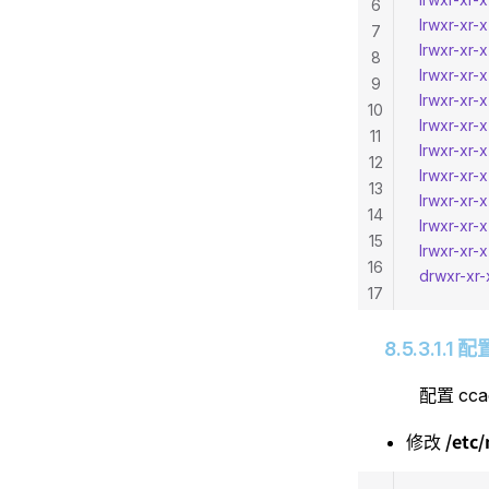
6
lrwxr-xr-x
7
lrwxr-xr-x
8
lrwxr-xr-x
9
lrwxr-xr-x
10
lrwxr-xr-x
11
lrwxr-xr-x
12
lrwxr-xr-x
13
lrwxr-xr-x
14
lrwxr-xr-x
15
lrwxr-xr-x
16
drwxr-xr-
17
8.5.3.1.1 
配置 cc
/etc
修改