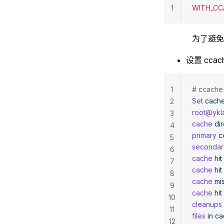
1
WITH_CC
为了避免
设置 cca
1
# ccache
Set
 cach
2
root@ykl
3
cache
 di
4
primary
 c
5
secondar
6
cache
 hit
7
cache
 hit
8
cache
 mi
9
cache
 hit
10
cleanups
11
files
 in
 c
12