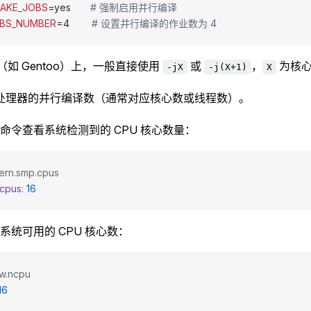
AKE_JOBS
=yes       
# 强制启用并行编译
BS_NUMBER
=4        
# 设置并行编译的作业数为 4
ux（如 Gentoo）上，一般直接使用
或
，
为核
-jX
-j(X+1)
X
处理器的并行编译数（通常对应核心数或线程数）。
命令查看系统检测到的 CPU 核心数量：
kern.smp.cpus
cpus:
 16
系统可用的 CPU 核心数：
hw.ncpu
16