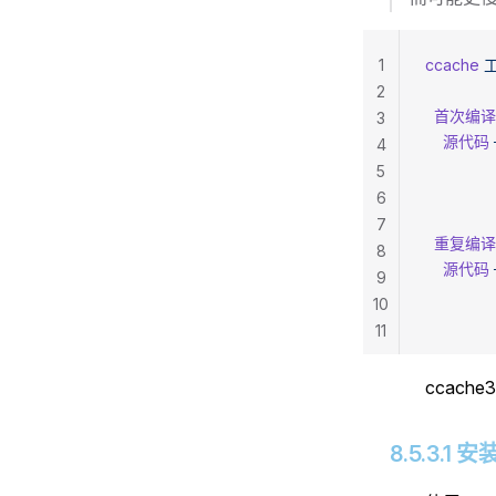
1
ccache
 
2
  首次编译
3
    源代码
4
               
5
            
6
7
  重复编译
8
    源代码
9
               
10
            
11
ccach
8.5.3.1 安