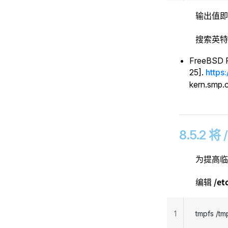
输出值
搜索英
FreeBSD P
25].
https
kern.smp
8.5.2
为提高
/et
编辑
1
tmpfs /tm