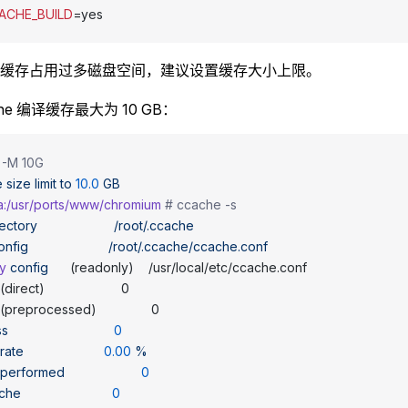
ACHE_BUILD
=yes
缓存占用过多磁盘空间，建议设置缓存大小上限。
che 编译缓存最大为 10 GB：
 -M 10G
e
 size
 limit
 to
 10.0
 GB
a:/usr/ports/www/chromium
 # ccache -s
rectory
                     /root/.ccache
onfig
                      /root/.ccache/ccache.conf
y
 config
      (readonly)    /usr/local/etc/ccache.conf
 (direct)                     0
 (preprocessed)               0
ss
                             0
 rate
                      0.00
 %
 performed
                     0
ache
                         0