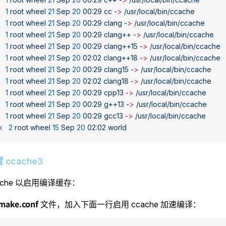
   1
 root
 wheel
 21
 Sep
 20
 00:29
 cc
 -
>
 /usr/local/bin/ccache
   1
 root
 wheel
 21
 Sep
 20
 00:29
 clang
 -
>
 /usr/local/bin/ccache
   1
 root
 wheel
 21
 Sep
 20
 00:29
 clang++
 -
>
 /usr/local/bin/ccache
   1
 root
 wheel
 21
 Sep
 20
 00:29
 clang++15
 -
>
 /usr/local/bin/ccache
   1
 root
 wheel
 21
 Sep
 20
 02:02
 clang++18
 -
>
 /usr/local/bin/ccache
   1
 root
 wheel
 21
 Sep
 20
 00:29
 clang15
 -
>
 /usr/local/bin/ccache
   1
 root
 wheel
 21
 Sep
 20
 02:02
 clang18
 -
>
 /usr/local/bin/ccache
   1
 root
 wheel
 21
 Sep
 20
 00:29
 cpp13
 -
>
 /usr/local/bin/ccache
   1
 root
 wheel
 21
 Sep
 20
 00:29
 g++13
 -
>
 /usr/local/bin/ccache
   1
 root
 wheel
 21
 Sep
 20
 00:29
 gcc13
 -
>
 /usr/local/bin/ccache
x
   2
 root
 wheel
 15
 Sep
 20
 02:02
 world
配置 ccache3
ache 以启用编译缓存：
/make.conf
文件，加入下面一行启用 ccache 加速编译：