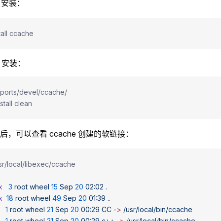
g 安装：
tall ccache
s 安装：
/ports/devel/ccache/
stall clean
后，可以查看 ccache 创建的软链接：
usr/local/libexec/ccache
x
   3
 root
 wheel
 15
 Sep
 20
 02:02
 .
x
  18
 root
 wheel
 49
 Sep
 20
 01:39
 ..
   1
 root
 wheel
 21
 Sep
 20
 00:29
 CC
 -
>
 /usr/local/bin/ccache
   1
 root
 wheel
 21
 Sep
 20
 00:29
 c++
 -
>
 /usr/local/bin/ccache