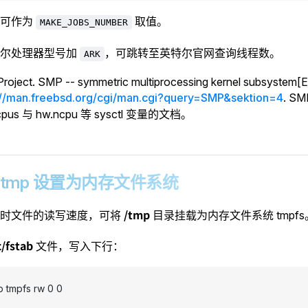
即可作为
取值。
MAKE_JOBS_NUMBER
特尔处理器型号加
，可跳转至英特尔官网查询线程数。
ARK
roject. SMP -- symmetric multiprocessing kernel subsystem[
://man.freebsd.org/cgi/man.cgi?query=SMP&sektion=4
. S
.cpus 与 hw.ncpu 等 sysctl 变量的文档。
 将 /tmp 设置为内存文件系统
/tmp
临时文件的读写速度，可将
目录挂载为内存文件系统 tmpfs
c/fstab
文件，写入下行：
p tmpfs rw 0 0