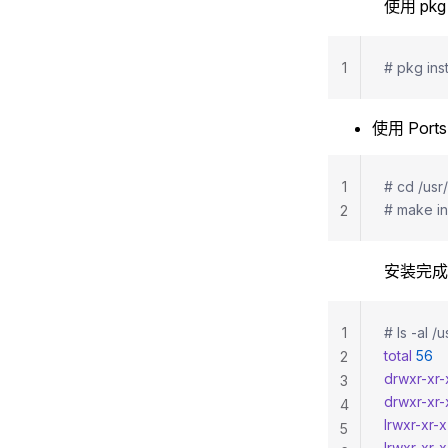
使用 pk
1
# pkg ins
使用 Port
1
# cd /usr
# make in
2
安装完成
1
# ls -al /
total
 56
2
drwxr-xr-
3
drwxr-xr-
4
lrwxr-xr-x
5
lrwxr-xr-x