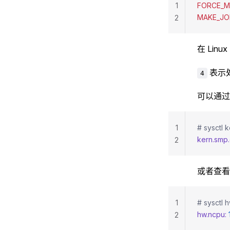
1
FORCE_M
MAKE_JO
2
在 Lin
表示
4
可以通过
1
# sysctl 
kern.smp.
2
或者查看
1
# sysctl 
hw.ncpu:
 
2