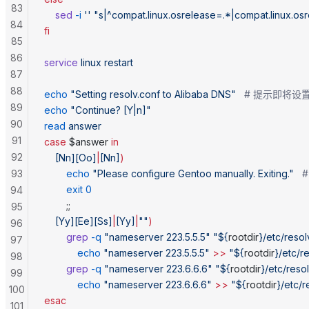
83
    sed
 -i
 ''
 "s|^compat.linux.osrelease=.*|compat.linux.os
84
fi
85
86
service
 linux
 restart
87
88
echo
 "Setting resolv.conf to Alibaba DNS"
   # 提示即将设置
89
echo
 "Continue? [Y|n]"
90
read
 answer
91
case
 $answer 
in
92
	[Nn][Oo]
|
[Nn]
)
93
		echo
 "Please configure Gentoo manually. Exiting."
  
		exit
 0
94
		;;
95
	[Yy][Ee][Ss]
|
[Yy]
|
""
)
96
		grep
 -q
 "nameserver 223.5.5.5"
 "${
rootdir
}/etc/resol
97
		    echo
 "nameserver 223.5.5.5"
 >>
 "${
rootdir
}/etc/r
98
		grep
 -q
 "nameserver 223.6.6.6"
 "${
rootdir
}/etc/reso
99
		    echo
 "nameserver 223.6.6.6"
 >>
 "${
rootdir
}/etc/r
100
esac
101