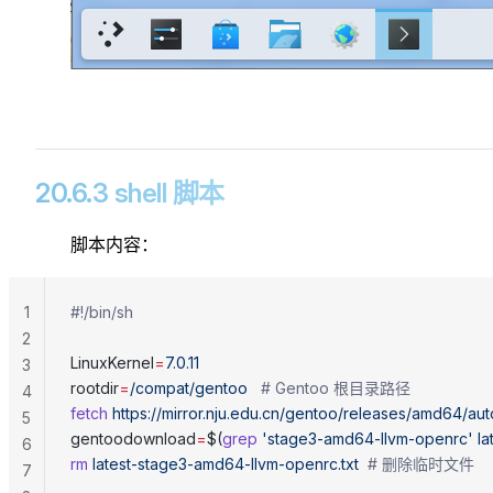
20.6.3 shell 脚本
脚本内容：
1
#!/bin/sh
2
LinuxKernel
=
7.0.11
3
rootdir
=
/compat/gentoo
   # Gentoo 根目录路径
4
fetch
 https://mirror.nju.edu.cn/gentoo/releases/amd64/au
5
gentoodownload
=
$(
grep
 'stage3-amd64-llvm-openrc'
 l
6
rm
 latest-stage3-amd64-llvm-openrc.txt
  # 删除临时文件
7