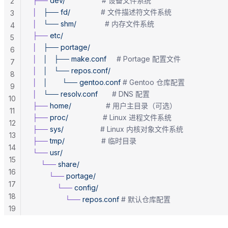
├──
 dev/
                  # 设备文件系统
2
│
   ├──
 fd/
               # 文件描述符文件系统
3
│
   └──
 shm/
              # 内存文件系统
4
├──
 etc/
5
│
   ├──
 portage/
6
│
   │
   ├──
 make.conf
     # Portage 配置文件
7
│
   │
   └──
 repos.conf/
8
│
   │
       └──
 gentoo.conf
 # Gentoo 仓库配置
9
│
   └──
 resolv.conf
       # DNS 配置
10
├──
 home/
                 # 用户主目录（可选）
11
├──
 proc/
                 # Linux 进程文件系统
12
├──
 sys/
                  # Linux 内核对象文件系统
13
├──
 tmp/
                  # 临时目录
14
└──
 usr/
15
    └──
 share/
16
        └──
 portage/
17
            └──
 config/
18
                └──
 repos.conf
 # 默认仓库配置
19