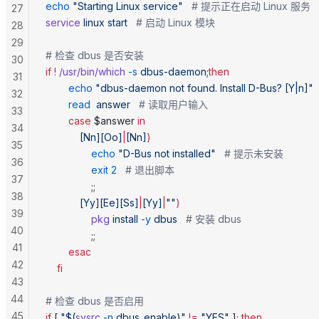
echo
 "Starting Linux service"
   # 提示正在启动 Linux 服务
27
service
 linux
 start
   # 启动 Linux 模块
28
29
# 检查 dbus 是否安装
30
if
 !
 /usr/bin/which
 -s
 dbus-daemon
;
then
31
        echo
 "dbus-daemon not found. Install D-Bus? [Y|n]"
32
        read
  answer
   # 读取用户输入
33
        case
 $answer 
in
34
            [Nn][Oo]
|
[Nn]
)
35
                echo
 "D-Bus not installed"
   # 提示未安装
36
                exit
 2
   # 退出脚本
37
                ;;
38
            [Yy][Ee][Ss]
|
[Yy]
|
""
)
39
                pkg
 install
 -y
 dbus
   # 安装 dbus
40
                ;;
41
        esac
42
    fi
43
44
# 检查 dbus 是否启用
45
if
 [ 
"$(
sysrc
 -n
 dbus_enable)"
 !=
 "YES"
 ]; 
then