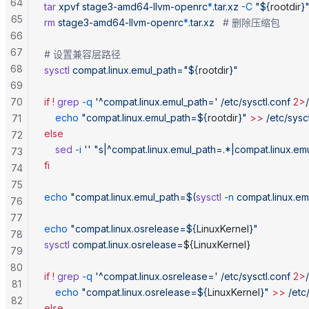
64
tar
 xpvf
 stage3-amd64-llvm-openrc
*
.tar.xz
 -C
 "${
rootdir
}
65
rm
 stage3-amd64-llvm-openrc
*
.tar.xz
   # 删除压缩包
66
67
# 设置兼容层路径
68
sysctl
 compat.linux.emul_path="${
rootdir
}"
69
70
if
 !
 grep
 -q
 '^compat.linux.emul_path='
 /etc/sysctl.conf
 2>
    echo
 "compat.linux.emul_path=${
rootdir
}"
 >>
 /etc/sysc
71
else
72
    sed
 -i
 ''
 "s|^compat.linux.emul_path=.*|compat.linux.em
73
fi
74
75
echo
 "compat.linux.emul_path=$(
sysctl
 -n
 compat.linux.em
76
77
echo
 "compat.linux.osrelease=${
LinuxKernel
}"
78
sysctl
 compat.linux.osrelease=
${LinuxKernel}
79
80
if
 !
 grep
 -q
 '^compat.linux.osrelease='
 /etc/sysctl.conf
 2>
81
    echo
 "compat.linux.osrelease=${
LinuxKernel
}"
 >>
 /etc
82
else