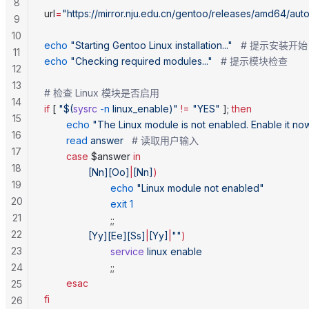
8
url
=
"https://mirror.nju.edu.cn/gentoo/releases/amd64/auto
9
10
echo
 "Starting Gentoo Linux installation..."
   # 提示安装开始
11
echo
 "Checking required modules..."
   # 提示模块检查
12
13
# 检查 Linux 模块是否启用
14
if
 [ 
"$(
sysrc
 -n
 linux_enable)"
 !=
 "YES"
 ]; 
then
15
        echo
 "The Linux module is not enabled. Enable it no
16
        read
 answer
   # 读取用户输入
17
        case
 $answer 
in
18
                [Nn][Oo]
|
[Nn]
)
19
                        echo
 "Linux module not enabled"
20
                        exit
 1
21
                        ;;
22
                [Yy][Ee][Ss]
|
[Yy]
|
""
)
23
                        service
 linux
 enable
24
                        ;;
        esac
25
fi
26