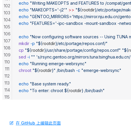
echo
 "Writing MAKEOPTS and FEATURES to /compat/gent
102
echo
 "MAKEOPTS='-j2'"
 >>
 "${
rootdir
}/etc/portage/mak
103
echo
 "GENTOO_MIRRORS='https://mirror.nju.edu.cn/gento
104
echo
 "FEATURES='-ipc-sandbox -mount-sandbox -networ
105
106
echo
 "Now configuring software sources -- Using TUNA 
107
mkdir
 -p
 "${
rootdir
}/etc/portage/repos.conf/"
108
cp
 "${
rootdir
}/usr/share/portage/config/repos.conf"
 "${
r
109
sed
 -i
 ""
 's/rsync.gentoo.org/mirrors.tuna.tsinghua.edu.cn/
110
echo
 "Running emerge-webrsync"
111
chroot
 "${
rootdir
}"
 /bin/bash
 -c
 "emerge-webrsync"
112
113
echo
 "Base system ready."
114
echo
 "To enter: chroot ${
rootdir
} /bin/bash"
115
116
117
118
在 GitHub 上编辑此页面
119