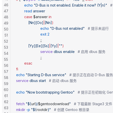
46
        echo
 "D-Bus is not enabled. Enable it now? (Y|n)"
  
47
        read
 answer
        case
 $answer 
in
48
            [Nn][Oo]
|
[Nn]
)
49
                        echo
 "D-Bus not enabled"
   # 提示未运行
50
                        exit
 2
51
                        ;;
52
            [Yy][Ee][Ss]
|
[Yy]
|
""
)
53
                        service
 dbus
 enable
   # 启用 dbus 服务
54
                        ;;
55
        esac
56
fi
57
echo
 "Starting D-Bus service"
   # 提示正在启动 D-Bus 服务
58
service
 dbus
 start
   # 启动 dbus 服务
59
60
echo
 "Now bootstrapping Gentoo"
   # 提示正在初始化 Gen
61
62
fetch
 "${
url
}/
$gentoodownload
"
   # 下载最新 Stage3 文件
63
mkdir
 -p
 "${
rootdir
}"
   # 创建 Gentoo 根目录