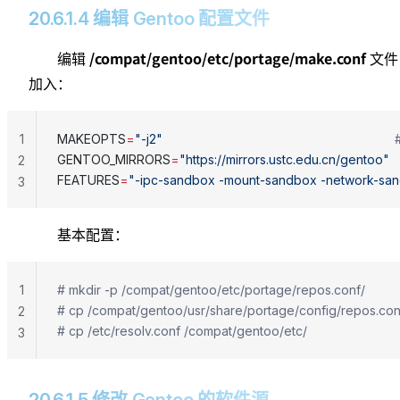
20.6.1.4 编辑 Gentoo 配置文件
/compat/gentoo/etc/portage/make.conf
编辑
文件
加入：
1
MAKEOPTS
=
"-j2"
                                                
GENTOO_MIRRORS
=
"https://mirrors.ustc.edu.cn/gentoo"
  
2
FEATURES
=
"-ipc-sandbox -mount-sandbox -network-san
3
基本配置：
1
# mkdir -p /compat/gentoo/etc/portage/repos.conf/           
# cp /compat/gentoo/usr/share/portage/config/repos
2
# cp /etc/resolv.conf /compat/gentoo/etc/                      
3
20.6.1.5 修改 Gentoo 的软件源