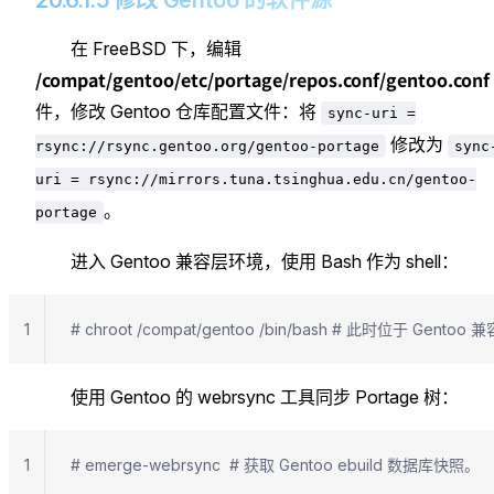
在 FreeBSD 下，编辑
/compat/gentoo/etc/portage/repos.conf/gentoo.conf
件，修改 Gentoo 仓库配置文件：将
sync-uri =
修改为
rsync://rsync.gentoo.org/gentoo-portage
sync
uri = rsync://mirrors.tuna.tsinghua.edu.cn/gentoo-
。
portage
进入 Gentoo 兼容层环境，使用 Bash 作为 shell：
1
# chroot /compat/gentoo /bin/bash # 此时位于 Gentoo 
使用 Gentoo 的 webrsync 工具同步 Portage 树：
1
# emerge-webrsync	# 获取 Gentoo ebuild 数据库快照。