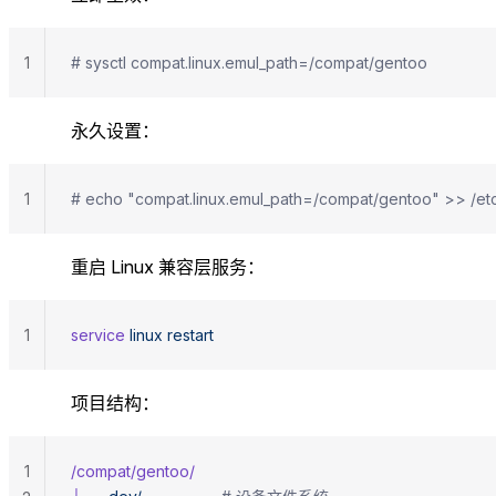
1
# sysctl compat.linux.emul_path=/compat/gentoo
永久设置：
1
# echo "compat.linux.emul_path=/compat/gentoo" >> /etc
重启 Linux 兼容层服务：
1
service
 linux
 restart
项目结构：
1
/compat/gentoo/