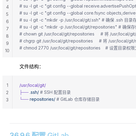
# su -l git -c "git config --global receive.advertis
4
# su -l git -c "git config --global core.fsync ob
5
# su -l git -c "mkdir -p /usr/local/git/.ssh" # 确保 .ssh 目
6
# su -l git -c "mkdir -p /usr/local/git/reposit
7
# chown git /usr/local/git/repositories     # 将 /usr/loc
8
# chgrp git /usr/local/git/repositories     # 将 /usr/local
9
# chmod 2770 /usr/local/git/repositories   
10
文件结构：
1
/usr/local/git/
├──
 .ssh/
 # SSH 配置目录
2
└──
 repositories/
 # GitLab 仓库存储目录
3
36.9.6 配置 GitLab