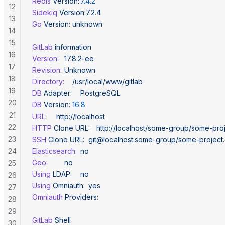
Redis
 Version:
	7.4.2
12
Sidekiq
 Version:7.2.4
13
Go
 Version:
	unknown
14
15
GitLab
 information
16
Version:
	17.8.2-ee
17
Revision:
	Unknown
18
Directory:
	/usr/local/www/gitlab
19
DB
 Adapter:
	PostgreSQL
20
DB
 Version:
	16.8
21
URL:
		http://localhost
22
HTTP
 Clone
 URL:
	http://localhost/some-group/some-proj
23
SSH
 Clone
 URL:
	git@localhost:some-group/some-project.
24
Elasticsearch:
	no
Geo:
		no
25
Using
 LDAP:
	no
26
Using
 Omniauth:
	yes
27
Omniauth
 Providers:
28
29
GitLab
 Shell
30