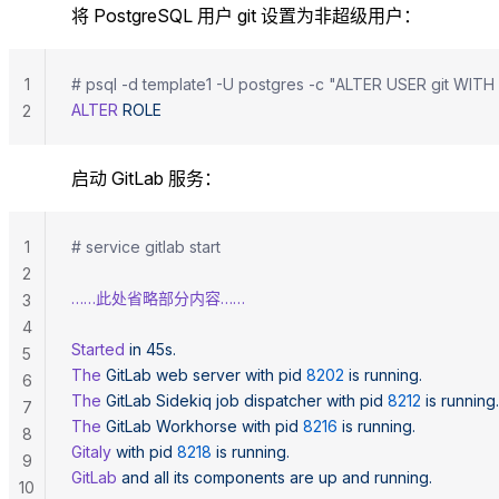
将 PostgreSQL 用户 git 设置为非超级用户：
1
# psql -d template1 -U postgres -c "ALTER USER git WI
ALTER
 ROLE
2
启动 GitLab 服务：
1
# service gitlab start
2
……此处省略部分内容……
3
4
Started
 in
 45s.
5
The
 GitLab
 web
 server
 with
 pid
 8202
 is
 running.
6
The
 GitLab
 Sidekiq
 job
 dispatcher
 with
 pid
 8212
 is
 running.
7
The
 GitLab
 Workhorse
 with
 pid
 8216
 is
 running.
8
Gitaly
 with
 pid
 8218
 is
 running.
9
GitLab
 and
 all
 its
 components
 are
 up
 and
 running.
10