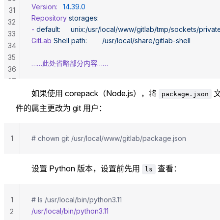
Version:
	14.39.0
31
Repository
 storages:
32
-
 default:
 	unix:/usr/local/www/gitlab/tmp/sockets/privat
33
GitLab
 Shell
 path:
		/usr/local/share/gitlab-shell
34
35
……此处省略部分内容……
36
37
如果使用 corepack（Node.js），将
package.json
件的属主更改为 git 用户：
1
# chown git /usr/local/www/gitlab/package.json
设置 Python 版本，设置前先用
查看：
ls
1
# ls /usr/local/bin/python3.11
/usr/local/bin/python3.11
2