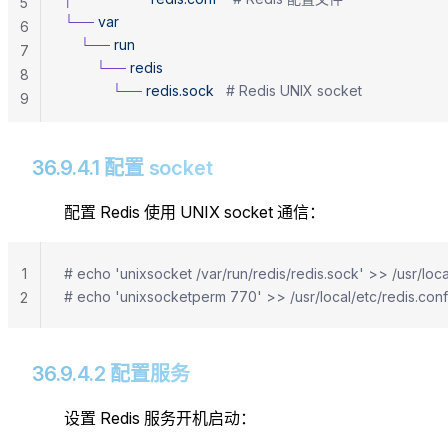
5
└──
 var
6
    └──
 run
7
        └──
 redis
8
            └──
 redis.sock
   # Redis UNIX socket
9
36.9.4.1 配置 socket
配置 Redis 使用 UNIX socket 通信：
1
# echo 'unixsocket /var/run/redis/redis.sock' >> /usr/lo
# echo 'unixsocketperm 770' >> /usr/local/etc/redis.conf 
2
36.9.4.2 配置服务
设置 Redis 服务开机启动：