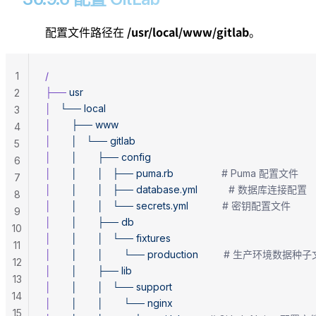
/usr/local/www/gitlab
配置文件路径在
。
1
/
├──
 usr
2
│
   └──
 local
3
│
       ├──
 www
4
│
       │
   └──
 gitlab
5
│
       │
       ├──
 config
6
│
       │
       │
   ├──
 puma.rb
                 # Puma 配置文件
7
│
       │
       │
   ├──
 database.yml
           # 数据库连接配置
8
│
       │
       │
   └──
 secrets.yml
            # 密钥配置文件
9
│
       │
       ├──
 db
10
│
       │
       │
   └──
 fixtures
11
│
       │
       │
       └──
 production
         # 生产环境数据种
12
│
       │
       ├──
 lib
13
│
       │
       │
   └──
 support
14
│
       │
       │
       └──
 nginx
15