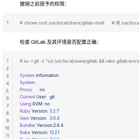
撤销之前授予的权限：
1
# chown root /usr/local/share/gitlab-shell      # 将 /us
检查 GitLab 及其环境是否配置正确：
1
# su -l git -c "cd /usr/local/www/gitlab && rake 
2
System
 information
3
System:
4
Proxy:
		no
5
Current
 User:
	git
6
Using
 RVM:
	no
7
Ruby
 Version:
	3.2.7
8
Gem
 Version:
	3.6.4
9
Bundler
 Version:2.6.4
10
Rake
 Version:
	13.2.1
11