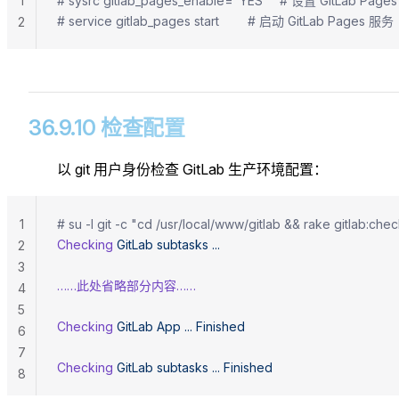
1
# sysrc gitlab_pages_enable="YES"   # 设置 GitLa
# service gitlab_pages start        # 启动 GitLab Pages 服务
2
36.9.10 检查配置
以 git 用户身份检查 GitLab 生产环境配置：
1
# su -l git -c "cd /usr/local/www/gitlab && rake gitlab:c
Checking
 GitLab
 subtasks
 ...
2
3
……此处省略部分内容……
4
5
Checking
 GitLab
 App
 ...
 Finished
6
7
Checking
 GitLab
 subtasks
 ...
 Finished
8