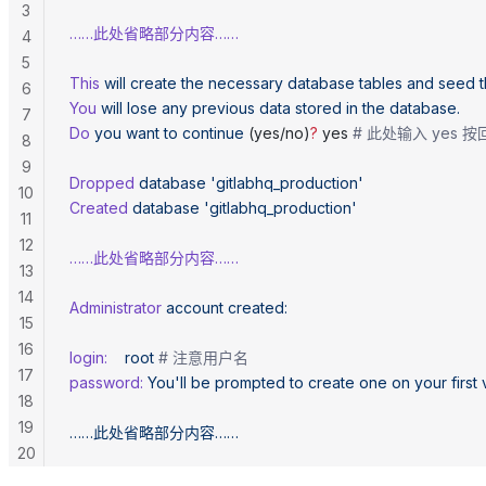
3
……此处省略部分内容……
4
5
This
 will
 create
 the
 necessary
 database
 tables
 and
 seed
 
6
You
 will
 lose
 any
 previous
 data
 stored
 in
 the
 database.
7
Do
 you
 want
 to
 continue
 (yes/no)
?
 yes 
# 此处输入 yes 
8
9
Dropped
 database
 'gitlabhq_production'
10
Created
 database
 'gitlabhq_production'
11
12
……此处省略部分内容……
13
14
Administrator
 account
 created:
15
16
login:
    root
 # 注意用户名
17
password:
 You'll be prompted to create one on your first vi
18
19
……此处省略部分内容……
20