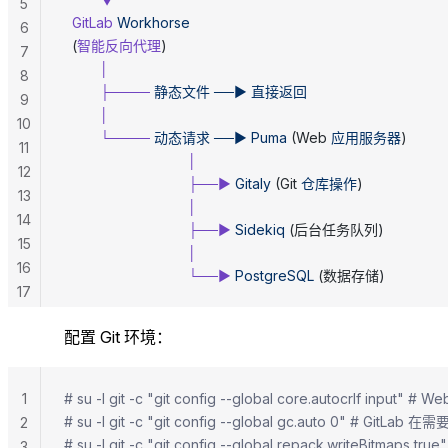
5
  GitLab
 Workhorse
6
  (
智能反向代理
)
7
         │
8
         ├────
 静态文件
 ──►
 直接返回
9
         │
10
         └────
 动态请求
 ──►
 Puma
 (Web 
应用服务器
)
11
                               │
12
                               ├──►
 Gitaly
 (Git 
仓库操作
)
13
                               │
14
                               ├──►
 Sidekiq
 (后台任务队列)
15
                               │
16
                               └──►
 PostgreSQL
 (数据存储)
17
配置 Git 环境：
1
# su -l git -c "git config --global core.autocrlf input"
# su -l git -c "git config --global gc.auto 0" # GitLa
2
# su -l git -c "git config --global repack.writeBi
3