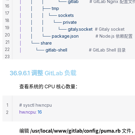
│
       │
       │
           └──
 gitlab
         # GitLab Nginx 配置文
16
│
       │
       ├──
 tmp
17
│
       │
       │
   └──
 sockets
18
│
       │
       │
       └──
 private
19
│
       │
       │
           └──
 gitaly.socket
  # Gitaly socket
20
│
       │
       └──
 package.json
              # Node.js 依赖配置
21
│
       └──
 share
22
│
           └──
 gitlab-shell
                  # GitLab Shell 目录
23
36.9.6.1 调整 GitLab 负载
查看系统的 CPU 核心数量：
1
# sysctl hw.ncpu
hw.ncpu:
 16
2
/usr/local/www/gitlab/config/puma.rb
编辑
文件