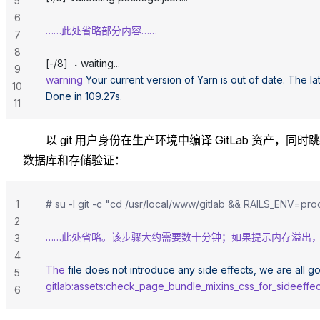
5
6
……此处省略部分内容……
7
8
[-/8] ⠠ waiting...
9
warning
 Your
 current
 version
 of
 Yarn
 is
 out
 of
 date.
 The
 la
10
Done in 109.27s.
11
以 git 用户身份在生产环境中编译 GitLab 资产，同时
数据库和存储验证：
1
# su -l git -c "cd /usr/local/www/gitlab && RAILS_ENV
2
……此处省略。该步骤大约需要数十分钟；如果提示内存溢出
3
4
The
 file
 does
 not
 introduce
 any
 side
 effects,
 we
 are
 all
 g
5
gitlab:assets:check_page_bundle_mixins_css_for_sideeffec
6