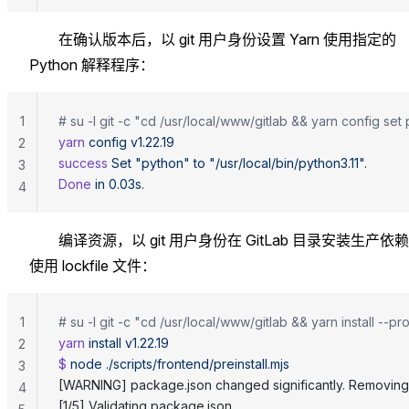
在确认版本后，以 git 用户身份设置 Yarn 使用指定的
Python 解释程序：
1
# su -l git -c "cd /usr/local/www/gitlab && yarn config set 
yarn
 config
 v1.22.19
2
success
 Set
 "python"
 to
 "/usr/local/bin/python3.11".
3
Done
 in
 0.03s.
4
编译资源，以 git 用户身份在 GitLab 目录安装生产依
使用 lockfile 文件：
1
# su -l git -c "cd /usr/local/www/gitlab && yarn install --p
yarn
 install
 v1.22.19
2
$ 
node
 ./scripts/frontend/preinstall.mjs
3
[WARNING] package.json changed significantly. Removing
4
[1/5] Validating package.json...