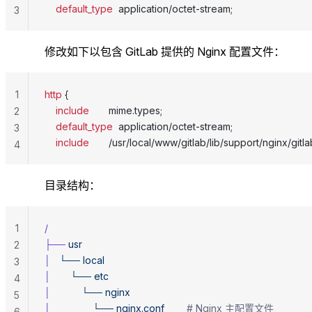
    default_type 
 application/octet-stream;
3
修改如下以包含 GitLab 提供的 Nginx 配置文件：
1
http
 {
    include 
      mime.types;
2
    default_type 
 application/octet-stream;
3
    include 
      /usr/local/www/gitlab/lib/support/nginx/gitla
4
目录结构：
1
/
├──
 usr
2
│
   └──
 local
3
│
       └──
 etc
4
│
           └──
 nginx
5
│
               └──
 nginx.conf
        # Nginx 主配置文件
6