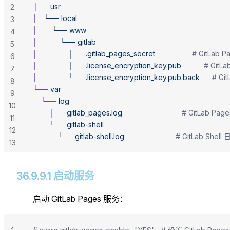
├──
 usr
2
│
   └──
 local
3
│
       └──
 www
4
│
           └──
 gitlab
5
│
               ├──
 .gitlab_pages_secret
                  # GitLa
6
│
               ├──
 .license_encryption_key.pub
           #
7
│
               └──
 .license_encryption_key.pub.back
      
8
└──
 var
9
    └──
 log
10
        ├──
 gitlab_pages.log
                             # GitLab 
11
        └──
 gitlab-shell
12
            └──
 gitlab-shell.log
                         # GitLab Shel
13
36.9.9.1 启动服务
启动 GitLab Pages 服务：