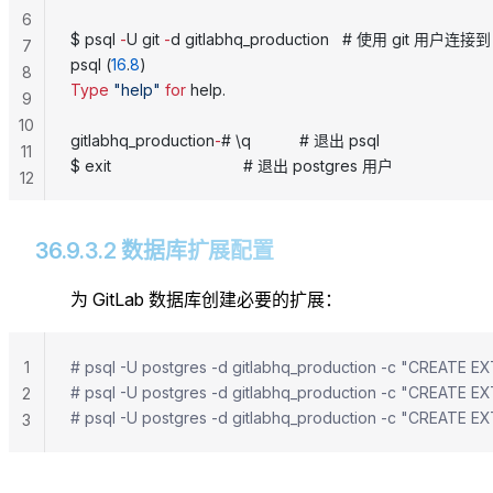
6
$ psql 
-
U git 
-
d gitlabhq_production   # 使用 git 用户连接到
7
psql (
16
.
8
)
8
Type
 "help"
 for
 help.
9
10
gitlabhq_production
-
# \q           # 退出 psql
11
$ exit                              # 退出 postgres 用户
12
36.9.3.2 数据库扩展配置
为 GitLab 数据库创建必要的扩展：
1
# psql -U postgres -d gitlabhq_production -c "CREATE
# psql -U postgres -d gitlabhq_production -c "CREATE 
2
# psql -U postgres -d gitlabhq_production -c "CREATE
3