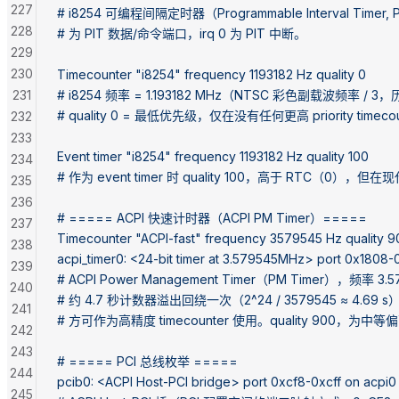
227
# i8254 可编程间隔定时器（Programmable Interval Timer,
228
# 为 PIT 数据/命令端口，irq 0 为 PIT 中断。
229
230
Timecounter "i8254" frequency 1193182 Hz quality 0
231
# i8254 频率 = 1.193182 MHz（NTSC 彩色副载波频率 /
# quality 0 = 最低优先级，仅在没有任何更高 priority time
232
233
Event timer "i8254" frequency 1193182 Hz quality 100
234
# 作为 event timer 时 quality 100，高于 RTC（0），但
235
236
# ===== ACPI 快速计时器（ACPI PM Timer）=====
237
Timecounter "ACPI-fast" frequency 3579545 Hz quality 9
238
acpi_timer0: <24-bit timer at 3.579545MHz> port 0x1808
239
# ACPI Power Management Timer（PM Timer），频率 
240
# 约 4.7 秒计数器溢出回绕一次（2^24 / 3579545 ≈ 4
241
# 方可作为高精度 timecounter 使用。quality 900，
242
243
# ===== PCI 总线枚举 =====
244
pcib0: <ACPI Host-PCI bridge> port 0xcf8-0xcff on acpi0
245