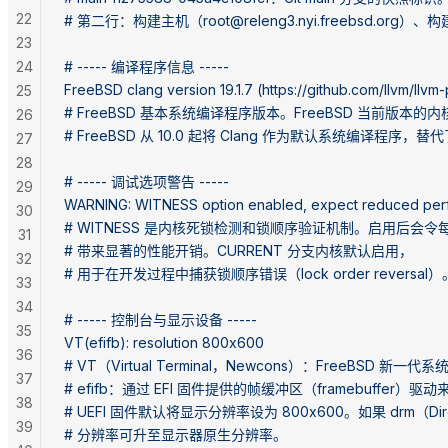
22
# 第二行：构建主机（root@releng3.nyi.freebsd.
23
24
# ----- 编译程序信息 -----
FreeBSD clang version 19.1.7 (https://github.com/llvm/llv
25
# FreeBSD 基本系统编译程序版本。FreeBSD 当前版本的内核由 C
26
# FreeBSD 从 10.0 起将 Clang 作为默认系统编译程序，替代
27
28
# ----- 调试选项警告 -----
29
WARNING: WITNESS option enabled, expect reduced per
30
# WITNESS 是内核死锁检测和锁顺序验证机制。启用后会
31
# 带来显著的性能开销。CURRENT 分支内核默认启用，
32
# 用于在开发过程中捕获锁顺序错误（lock order reversal
33
34
# ----- 控制台与显示设备 -----
35
VT(efifb): resolution 800x600
36
# VT（Virtual Terminal，Newcons）：FreeBSD 新
37
# efifb：通过 EFI 固件提供的帧缓冲区（framebuffer）驱
38
# UEFI 固件默认将显示分辨率设为 800x600。如果 drm（Dire
39
# 分辨率可升至显示器原生分辨率。