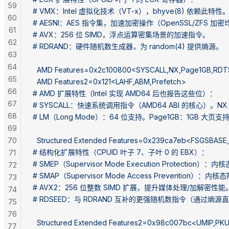
59
# VMX：Intel 虚拟化技术（VT-x），bhyve(8) 依赖此特性
60
# AESNI：AES 指令集，加速加密操作（OpenSSL/ZFS 
61
# AVX：256 位 SIMD，浮点运算密集场景的加速指令。
62
# RDRAND：硬件随机数生成器，为 random(4) 提供熵源。
63
64
  AMD Features=0x2c100800<SYSCALL,NX,Page1GB,RD
65
  AMD Features2=0x121<LAHF,ABM,Prefetch>
66
# AMD 扩展特性（Intel 实现 AMD64 后也报告这些位）：
67
# SYSCALL：快速系统调用指令（AMD64 ABI 的核心）
68
# LM（Long Mode）：64 位支持。Page1GB：1GB 大页支
69
70
  Structured Extended Features=0x239ca7eb<FSGSB
# 结构化扩展特性（CPUID 叶子 7、子叶 0 的 EBX）：
71
# SMEP（Supervisor Mode Execution Protec
72
# SMAP（Supervisor Mode Access Prevention
73
# AVX2：256 位整数 SIMD 扩展，提升媒体处理/加解密性能
74
# RDSEED：与 RDRAND 互补的更强随机数指令（通过熵
75
76
  Structured Extended Features2=0x98c007bc<UMIP,
77