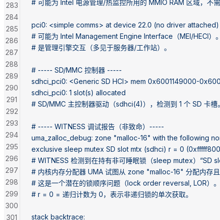
# 可能为 Intel 电源管理/热监控所用的 MMIO RAM 区域，
283
284
pci0: <simple comms> at device 22.0 (no driver attached)
285
# 可能为 Intel Management Engine Interface（MEI/HE
286
# 是管理引擎交互（多见于服务器/工作站）。
287
288
# ----- SD/MMC 控制器 -----
289
sdhci_pci0: <Generic SD HCI> mem 0x6001149000-0x60011
290
sdhci_pci0: 1 slot(s) allocated
291
# SD/MMC 主控制器驱动（sdhci(4)），检测到 1 个 SD 卡槽
292
293
# ----- WITNESS 调试报告（非致命）-----
294
uma_zalloc_debug: zone "malloc-16" with the following no
295
exclusive sleep mutex SD slot mtx (sdhci) r = 0 (0xfffff
296
# WITNESS 检测到在持有非可睡眠锁（sleep mutex）“SD sl
297
# 内核内存分配器 UMA 试图从 zone "malloc-16" 分配内
298
# 这是一个潜在的锁顺序问题（lock order reversal, LOR）
299
# r = 0 = 递归计数为 0，表示非递归锁的单次获取。
300
stack backtrace:
301