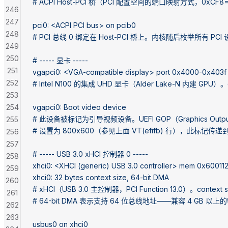
# ACPI Host-PCI 桥（PCI 配置空间的端口映射方式，0x
246
247
pci0: <ACPI PCI bus> on pcib0
248
# PCI 总线 0 绑定在 Host-PCI 桥上。内核随后枚举所有 P
249
250
# ----- 显卡 -----
251
vgapci0: <VGA-compatible display> port 0x4000-0x403f
252
# Intel N100 的集成 UHD 显卡（Alder Lake-N 内建 GPU）。dev
253
254
vgapci0: Boot video device
# 此设备被标记为引导视频设备。UEFI GOP（Graphics Outp
255
# 设置为 800x600（参见上面 VT(efifb) 行），此标记传
256
257
# ----- USB 3.0 xHCI 控制器 0 -----
258
xhci0: <XHCI (generic) USB 3.0 controller> mem 0x600112
259
xhci0: 32 bytes context size, 64-bit DMA
260
# xHCI（USB 3.0 主控制器，PCI Function 13.0）。contex
261
# 64-bit DMA 表示支持 64 位总线地址——兼容 4 GB 以
262
263
usbus0 on xhci0