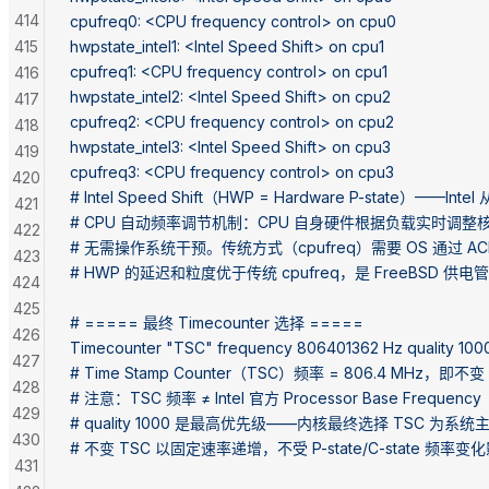
414
cpufreq0: <CPU frequency control> on cpu0
415
hwpstate_intel1: <Intel Speed Shift> on cpu1
cpufreq1: <CPU frequency control> on cpu1
416
hwpstate_intel2: <Intel Speed Shift> on cpu2
417
cpufreq2: <CPU frequency control> on cpu2
418
hwpstate_intel3: <Intel Speed Shift> on cpu3
419
cpufreq3: <CPU frequency control> on cpu3
420
# Intel Speed Shift（HWP = Hardware P-state）——Inte
421
# CPU 自动频率调节机制：CPU 自身硬件根据负载实时调整
422
# 无需操作系统干预。传统方式（cpufreq）需要 OS 通过 ACPI
423
# HWP 的延迟和粒度优于传统 cpufreq，是 FreeBSD 
424
425
# ===== 最终 Timecounter 选择 =====
426
Timecounter "TSC" frequency 806401362 Hz quality 100
427
# Time Stamp Counter（TSC）频率 = 806.4 MHz，即不
428
# 注意：TSC 频率 ≠ Intel 官方 Processor Base Frequ
429
# quality 1000 是最高优先级——内核最终选择 TSC 为系统主 t
430
# 不变 TSC 以固定速率递增，不受 P-state/C-state
431