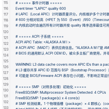
115
# ===== 事件计时器 =====
116
Event timer "LAPIC" quality 600
# LAPIC（Local APIC）计时器质量评分。内核维护多个计时
117
# 600 分相对较高（HPET 为 550（Event）/950（Timec
118
# 内核启动时会遍历所有计时器并按 quality 降序选择最佳可
119
120
# ===== ACPI 子系统 =====
121
ACPI APIC Table: <ALASKA A M I >
122
# ACPI APIC（MADT）表供应商信息。“ALASKA A M I”是 AMI（A
123
# BIOS 的通用默认 ACPI OEM ID，被众多主板厂商使用
124
125
WARNING: L3 data cache covers more APIC IDs than a pac
126
# L3 缓存共享 APIC ID 范围与 BSP（Bootstrap Proces
127
# 可能是 BIOS/Firmware ACPI 表存在小问题，不影
128
129
# ===== SMP（对称多处理）初始化 =====
130
FreeBSD/SMP: Multiprocessor System Detected: 4 CPUs
131
FreeBSD/SMP: 1 package(s) x 4 core(s)
132
# SMP 检测结果。1 个物理插槽（package）× 4 颗核心（co
133