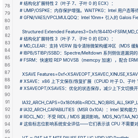
# 结构化扩展特性 2（叶子 7、子叶 0 的 ECX）：
78
# UMIP/OSPKE：内存保护增强。WAITPKG：Intel 用
79
# GFNI/VAES/VPCLMULQDQ：Intel 10nm+ 引入的 Gal
80
81
  Structured Extended Features3=0xfc184410<FSRM,MD_
82
# 结构化扩展特性 3（叶子 7、子叶 0 的 EDX）：
83
# MD_CLEAR：支持 VERW 指令清除微架构缓冲区（MDS 
84
# IBPB/STIBP/SSBD：Spectre/Meltdown 系列侧信
85
# FSRM：快速短 REP MOVSB（memcpy 加速），配合 ER
86
87
  XSAVE Features=0xf<XSAVEOPT,XSAVEC,XINUSE,XSA
88
# XSAVE：x86 上下文保存/恢复扩展（CPUID 叶子 D、子叶 1
89
# XSAVEOPT/XSAVES：优化的状态保存，减少上下文切换
90
91
  IA32_ARCH_CAPS=0x180fd6b<RDCL_NO,IBRS_ALL,SKIP
92
# IA32_ARCH_CAPABILITIES（MSR 0x10A）：Inte
93
# RDCL_NO：不受 RIDL / MDS 漏洞影响。MDS_NO/
# 这些标志位影响系统安全评估——它们表示该 CPU 不需要
94
95
  VT-x: PAT,HLT,MTF,PAUSE,EPT,UG,VPID,VID,PostIntr