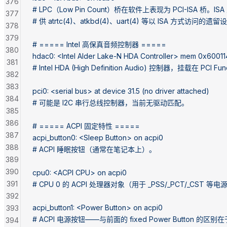
376
# LPC（Low Pin Count）桥在软件上表现为 PCI-ISA 桥。I
377
# 供 atrtc(4)、atkbd(4)、uart(4) 等以 ISA 方式访问的
378
379
# ===== Intel 高保真音频控制器 =====
380
hdac0: <Intel Alder Lake-N HDA Controller> mem 0x60011
381
# Intel HDA (High Definition Audio) 控制器，挂载在 PCI Func
382
383
pci0: <serial bus> at device 31.5 (no driver attached)
384
# 可能是 I2C 串行总线控制器，当前无驱动匹配。
385
386
# ===== ACPI 固定特性 =====
387
acpi_button0: <Sleep Button> on acpi0
388
# ACPI 睡眠按钮（通常在笔记本上）。
389
390
cpu0: <ACPI CPU> on acpi0
391
# CPU 0 的 ACPI 处理器对象（用于 _PSS/_PCT/_CST 
392
acpi_button1: <Power Button> on acpi0
393
# ACPI 电源按钮——与前面的 fixed Power Button 的区别
394