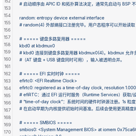
152
# 启动顺序由 APIC ID 和拓扑算法决定，通常先启动与 BSP
153
154
random: entropy device external interface
155
# random(4) 外部熵接口注册完毕。用户态程序可以开始读取 /d
156
157
# ===== 键盘多路复用器 =====
158
kbd0 at kbdmux0
159
# kbd0 连接到键盘多路复用器 kbdmux0(4)。kbdmu
160
#（AT 键盘 + USB 键盘同时可用），输入被透明合并。
161
162
# ===== EFI 实时时钟 =====
efirtc0: <EFI Realtime Clock>
163
efirtc0: registered as a time-of-day clock, resolution 1.0
164
# efiRTC：通过 EFI 运行时服务（Runtime Services
165
# “time-of-day clock”：系统时间的硬件时钟源注册。1s 
166
# 在启动早期为内核提供初始时间基准。后续会使用更高精度的 TSC/
167
168
# ===== SMBIOS =====
169
smbios0: <System Management BIOS> at iomem 0x75ca
170