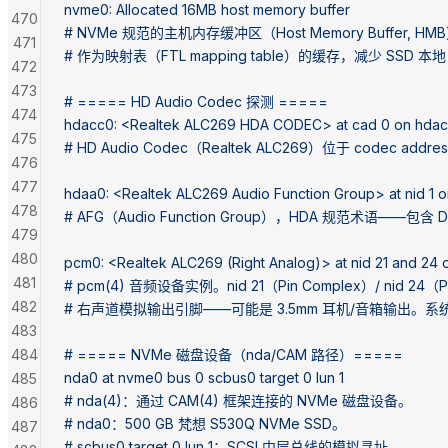
nvme0: Allocated 16MB host memory buffer
470
# NVMe 规范的主机内存缓冲区（Host Memory Buffer,
471
# 作为映射表（FTL mapping table）的缓存，减少 SSD 
472
473
# ===== HD Audio Codec 探测 =====
474
hdacc0: <Realtek ALC269 HDA CODEC> at cad 0 on hda
475
# HD Audio Codec（Realtek ALC269）位于 codec 
476
477
hdaa0: <Realtek ALC269 Audio Function Group> at nid 1 
478
# AFG（Audio Function Group），HDA 规范术语——包
479
480
pcm0: <Realtek ALC269 (Right Analog)> at nid 21 and 24
481
# pcm(4) 音频设备实例。nid 21（Pin Complex）/ nid 24（
482
# 右声道模拟输出引脚——可能是 3.5mm 耳机/音箱输出。
483
484
# ===== NVMe 磁盘设备（nda/CAM 路径）=====
nda0 at nvme0 bus 0 scbus0 target 0 lun 1
485
# nda(4)：通过 CAM(4) 框架连接的 NVMe 磁盘设备。
486
# nda0：500 GB 梵想 S530Q NVMe SSD。
487
# scbus0 target 0 lun 1：SCSI 中层总线的模拟寻址。