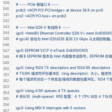
339
# ----- PCIe 根端口 6 -----
340
pcib2: <ACPI PCI-PCI bridge> at device 28.6 on pci0
341
pci2: <ACPI PCI bus> on pcib2
342
343
# ----- Intel I226-V 有线网卡 -----
344
igc0: <Intel(R) Ethernet Controller I226-V> mem 0x8050
345
# igc(4) 驱动为 Intel I225/I226 系列 2.5 Gbps 以太网控制器
346
igc0: EEPROM V2.17-0 eTrack 0x80000303
347
# 网卡 EEPROM 版本及 Intel 内部版本追踪号。EEPROM 存
348
349
igc0: Using 1024 TX descriptors and 1024 RX descriptors
350
# TX/RX 描述符环形缓冲区（ring descriptor）大小。
351
# 每个描述符对应一个待发送/接收的数据包缓冲区。1024 个描
352
353
igc0: Using 4 RX queues 4 TX queues
354
# 多队列（multi-queue）RSS 配置：4 个 CPU 对应 4
355
356
igc0: Using MSI-X interrupts with 5 vectors
357