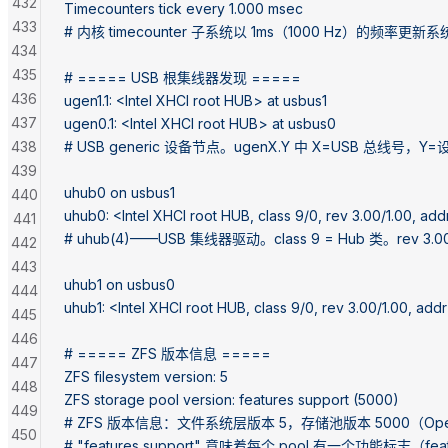
432
Timecounters tick every 1.000 msec
433
# 内核 timecounter 子系统以 1ms（1000 Hz）的频率更
434
435
# ===== USB 根集线器发现 =====
436
ugen1.1: <Intel XHCI root HUB> at usbus1
437
ugen0.1: <Intel XHCI root HUB> at usbus0
438
# USB generic 设备节点。ugenX.Y 中 X=USB 总线
439
uhub0 on usbus1
440
uhub0: <Intel XHCI root HUB, class 9/0, rev 3.00/1.00, add
441
# uhub(4)——USB 集线器驱动。class 9 = Hub 类。rev 3.00
442
443
uhub1 on usbus0
444
uhub1: <Intel XHCI root HUB, class 9/0, rev 3.00/1.00, add
445
446
# ===== ZFS 版本信息 =====
447
ZFS filesystem version: 5
448
ZFS storage pool version: features support (5000)
449
# ZFS 版本信息：文件系统层版本 5，存储池版本 5000（Open
450
# "features support" 意味着每个 pool 有一个功能标志（fea