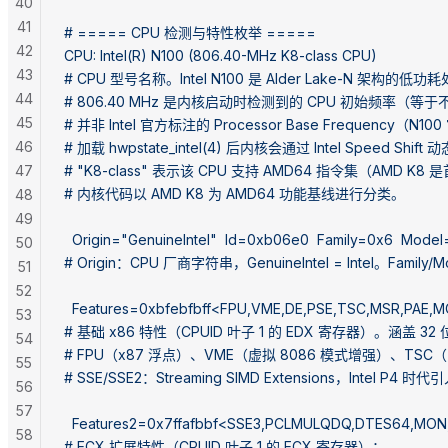
40
41
# ===== CPU 检测与特性枚举 =====
42
CPU: Intel(R) N100 (806.40-MHz K8-class CPU)
43
# CPU 型号名称。Intel N100 是 Alder Lake-N 架构的低
44
# 806.40 MHz 是内核启动时检测到的 CPU 初始频率（等于
45
# 并非 Intel 官方标注的 Processor Base Frequency（
46
# 加载 hwpstate_intel(4) 后内核会通过 Intel Speed S
47
# "K8-class" 表示该 CPU 支持 AMD64 指令集（AMD K8
# 内核代码以 AMD K8 为 AMD64 功能基线进行分类。
48
49
  Origin="GenuineIntel"  Id=0xb06e0  Family=0x6  Mode
50
# Origin：CPU 厂商字符串，GenuineIntel = Intel。Fami
51
52
  Features=0xbfebfbff<FPU,VME,DE,PSE,TSC,MSR,PAE
53
# 基础 x86 特性（CPUID 叶子 1 的 EDX 寄存器）。涵盖
54
# FPU（x87 浮点）、VME（虚拟 8086 模式增强）、TSC
55
# SSE/SSE2：Streaming SIMD Extensions，Intel P4 时代
56
57
  Features2=0x7ffafbbf<SSE3,PCLMULQDQ,DTES64,MON
58
# ECX 扩展特性（CPUID 叶子 1 的 ECX 寄存器）：