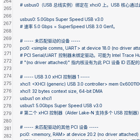
264
# usbus0（USB 总线实例）绑定在 xhci0 上。USB 核心
265
266
usbus0: 5.0Gbps Super Speed USB v3.0
267
# 速率 5.0 Gbps = SuperSpeed USB 3.0 Gen1。
268
269
# ----- 未匹配驱动的设备 -----
270
pci0: <simple comms, UART> at device 18.0 (no driver at
271
# PCI Serial/UART 控制器未绑定驱动。可能为 Intel Trace
272
# "(no driver attached)" 指内核没有为此 PCI 设备 I
273
274
# ----- USB 3.0 xHCI 控制器 1 -----
275
xhci1: <XHCI (generic) USB 3.0 controller> mem 0x600110
276
xhci1: 32 bytes context size, 64-bit DMA
277
usbus1 on xhci1
usbus1: 5.0Gbps Super Speed USB v3.0
278
# 第二个 xHCI 控制器（Alder Lake-N 支持多个 USB 控制器）
279
280
# ----- 未匹配驱动的其他 PCI 设备 -----
281
pci0: <memory, RAM> at device 20.2 (no driver attached)
282