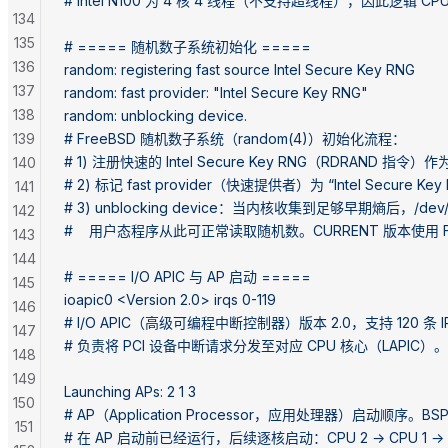
# Intel N100 为 4 核 4 线程（不支持超线程），因此逻辑 C
134
135
# ===== 随机数子系统初始化 =====
136
random: registering fast source Intel Secure Key RNG
137
random: fast provider: "Intel Secure Key RNG"
138
random: unblocking device.
139
# FreeBSD 随机数子系统（random(4)）初始化流程：
# 1) 注册快速的 Intel Secure Key RNG（RDRAND 指令
140
# 2) 标记 fast provider（快速提供者）为 “Intel Secure Key
141
# 3) unblocking device：当内核收集到足够早期熵后，/de
142
#    用户态程序从此可正常读取随机数。CURRENT 版本使用 Fe
143
144
# ===== I/O APIC 与 AP 启动 =====
145
ioapic0 <Version 2.0> irqs 0-119
146
# I/O APIC（高级可编程中断控制器）版本 2.0，支持 120 条 I
147
# 负责将 PCI 设备中断请求分发至对应 CPU 核心（LAPIC）。
148
149
Launching APs: 2 1 3
150
# AP（Application Processor，应用处理器）启动顺序。BSP（B
151
# 在 AP 启动前已经运行，后续逐核启动：CPU 2 → CPU 1 → 