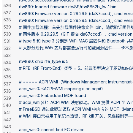
526
rtw890: loaded firmware rtw89/rtw8852b_fw-1.bin
527
rtw890: Firmware version 0.29.29.5 (da87cccd), cmd versi
528
rtw890: Firmware version 0.29.29.5 (da87cccd), cmd versi
529
# 固件加载流程：首先加载固件映像文件 .bin，随后验证固件
530
# 固件版本 0.29.29.5（GIT 提交 da87cccd），cmd ver
# type 5 和 type 3 分别是 WiFi MAC 层固件和 Bluetooth
531
# 大部分现代 WiFi 芯片都需要运行时加载闭源固件——卡本身是
532
533
rtw890: chip rfe_type is 5
534
# RFE（RF Front-End）类型 = 5。前端类型决定了驱
535
536
# ===== ACPI WMI（Windows Management Instrumenta
537
acpi_wmi0: <ACPI-WMI mapping> on acpi0
538
acpi_wmi0: Embedded MOF found
539
# acpi_wmi(4)：ACPI WMI 映射驱动。WMI 提供 ACPI 至 
540
# FreeBSD 通过此驱动读取 ACPI WMI 中内嵌的 MOF（Manag
541
# WMI 接口常被用于笔记本热键、RF kill 开关、风扇控制
542
543
acpi_wmi0: cannot find EC device