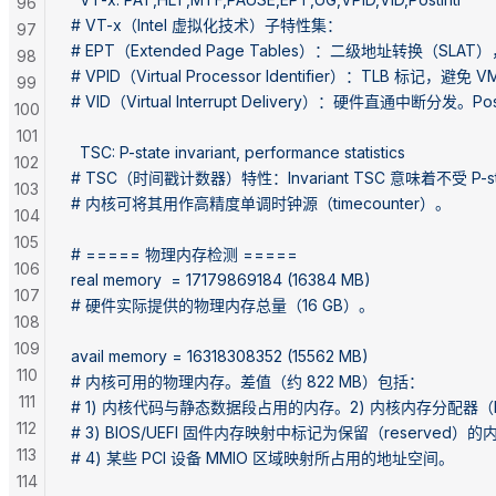
96
# VT-x（Intel 虚拟化技术）子特性集：
97
# EPT（Extended Page Tables）：二级地址转换（S
98
# VPID（Virtual Processor Identifier）：TLB 标记，避
99
# VID（Virtual Interrupt Delivery）：硬件直通中断分发。Post
100
101
  TSC: P-state invariant, performance statistics
102
# TSC（时间戳计数器）特性：Invariant TSC 意味着不受 P-
103
# 内核可将其用作高精度单调时钟源（timecounter）。
104
105
# ===== 物理内存检测 =====
106
real memory  = 17179869184 (16384 MB)
107
# 硬件实际提供的物理内存总量（16 GB）。
108
109
avail memory = 16318308352 (15562 MB)
110
# 内核可用的物理内存。差值（约 822 MB）包括：
111
# 1) 内核代码与静态数据段占用的内存。2) 内核内存分配器
112
# 3) BIOS/UEFI 固件内存映射中标记为保留（reserved）
113
# 4) 某些 PCI 设备 MMIO 区域映射所占用的地址空间。
114