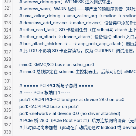
320
# witness_debugger：WITNESS 进入调试输出。
321
# witness_warn：WARN 级别——非严重的锁顺序警告（非
322
# uma_zalloc_debug → uma_zalloc_arg → malloc →
323
# devclass_add_device → make_device：设备类中添
# sdhci_card_task：SD 卡检测任务（在 sdhci(4) attac
324
# sdhci_pci_attach → device_attach：设备驱动 attach 入
325
# bus_attach_children → ... → acpi_pcib_acpi_
326
# 此 LOR 不影响 SD 卡正常读写，仅为 CURRENT 调试用途
327
328
mmc0: <MMC/SD bus> on sdhci_pci0
329
# mmc0 总线绑定在 sd/mmc 主控制器上，后续可识别 eMMC
330
331
# ===== PCI-PCI 桥与子总线 =====
332
# ----- PCIe 根端口 1 -----
333
pcib1: <ACPI PCI-PCI bridge> at device 28.0 on pci0
334
pci1: <ACPI PCI bus> on pcib1
335
pci1: <network> at device 0.0 (no driver attached)
336
# PCIe 桥 28.0（PCIe Root Port #1）后方连接网络设备
337
# 此时驱动尚未加载（驱动在启动后期通过 kldload 或 devm
338