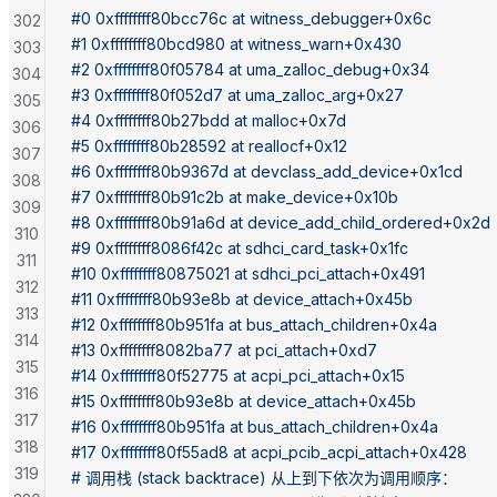
#0 0xffffffff80bcc76c at witness_debugger+0x6c
302
#1 0xffffffff80bcd980 at witness_warn+0x430
303
#2 0xffffffff80f05784 at uma_zalloc_debug+0x34
304
#3 0xffffffff80f052d7 at uma_zalloc_arg+0x27
305
#4 0xffffffff80b27bdd at malloc+0x7d
306
#5 0xffffffff80b28592 at reallocf+0x12
307
#6 0xffffffff80b9367d at devclass_add_device+0x1cd
308
#7 0xffffffff80b91c2b at make_device+0x10b
309
#8 0xffffffff80b91a6d at device_add_child_ordered+0x2d
310
#9 0xffffffff8086f42c at sdhci_card_task+0x1fc
311
#10 0xffffffff80875021 at sdhci_pci_attach+0x491
312
#11 0xffffffff80b93e8b at device_attach+0x45b
313
#12 0xffffffff80b951fa at bus_attach_children+0x4a
314
#13 0xffffffff8082ba77 at pci_attach+0xd7
315
#14 0xffffffff80f52775 at acpi_pci_attach+0x15
316
#15 0xffffffff80b93e8b at device_attach+0x45b
317
#16 0xffffffff80b951fa at bus_attach_children+0x4a
318
#17 0xffffffff80f55ad8 at acpi_pcib_acpi_attach+0x428
319
# 调用栈 (stack backtrace) 从上到下依次为调用顺序：