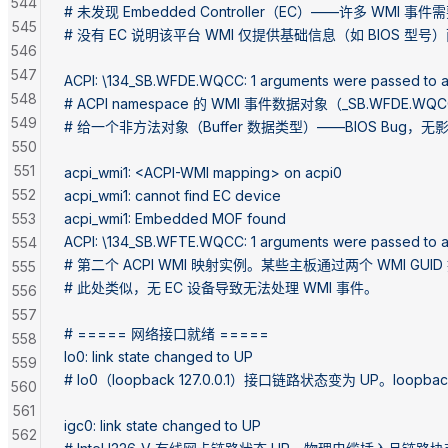
544
# 未发现 Embedded Controller（EC）——许多 WMI 事件
545
# 没有 EC 说明该平台 WMI 仅提供基础信息（如 BIOS 型
546
547
ACPI: \134_SB.WFDE.WQCC: 1 arguments were passed to a
548
# ACPI namespace 的 WMI 事件数据对象（_SB.WFD
549
# 给一个非方法对象（Buffer 数据类型）——BIOS Bug，
550
551
acpi_wmi1: <ACPI-WMI mapping> on acpi0
552
acpi_wmi1: cannot find EC device
553
acpi_wmi1: Embedded MOF found
ACPI: \134_SB.WFTE.WQCC: 1 arguments were passed to a
554
# 第二个 ACPI WMI 映射实例。某些主板通过两个 WMI GU
555
# 此处类似，无 EC 设备导致无法处理 WMI 事件。
556
557
# ===== 网络接口就绪 =====
558
lo0: link state changed to UP
559
# lo0（loopback 127.0.0.1）接口链路状态变为 UP。loopb
560
561
igc0: link state changed to UP
562