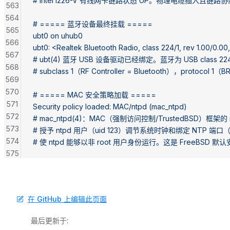
# Intel I226-V 有线网卡链路状态 UP。物理电缆插入且链路
563
564
# ===== 蓝牙设备最终挂载 =====
565
ubt0 on uhub0
566
ubt0: <Realtek Bluetooth Radio, class 224/1, rev 1.00/0.00
567
# ubt(4) 蓝牙 USB 设备驱动已经绑定。蓝牙为 USB class 22
568
# subclass 1（RF Controller = Bluetooth），protocol 1
569
570
# ===== MAC 安全策略加载 =====
571
Security policy loaded: MAC/ntpd (mac_ntpd)
572
# mac_ntpd(4)：MAC（强制访问控制/TrustedBSD）框架的
573
# 授予 ntpd 用户（uid 123）调节系统时钟和绑定 NTP 端口
574
# 使 ntpd 能够以非 root 用户身份运行。这是 FreeBSD 
575
576
577
578
在 GitHub 上编辑此页面
579
580
最后更新于:
581