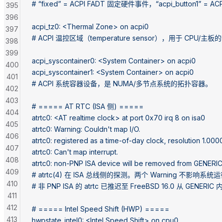
# “fixed” = ACPI FADT 固定硬件事件，“acpi_button1
395
396
acpi_tz0: <Thermal Zone> on acpi0
397
# ACPI 温控区域（temperature sensor），用于 CPU
398
399
acpi_syscontainer0: <System Container> on acpi0
400
acpi_syscontainer1: <System Container> on acpi0
401
# ACPI 系统容器设备，是 NUMA/多节点系统的拓扑容器。
402
403
# ===== AT RTC (ISA 侧) =====
404
atrtc0: <AT realtime clock> at port 0x70 irq 8 on isa0
405
atrtc0: Warning: Couldn't map I/O.
406
atrtc0: registered as a time-of-day clock, resolution 1.00
407
atrtc0: Can't map interrupt.
408
atrtc0: non-PNP ISA device will be removed from GENERIC
409
# atrtc(4) 在 ISA 总线侧的探测。两个 Warning 不影响系
410
# 非 PNP ISA 的 atrtc 已推迟至 FreeBSD 16.0 从 GEN
411
412
# ===== Intel Speed Shift (HWP) =====
413
hwpstate_intel0: <Intel Speed Shift> on cpu0