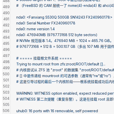
488
# （FreeBSD 的 CAM 层统一了 nvme(4)→nda(4) 和 ahc
489
490
nda0: <Fanxiang S530Q 500GB SN14243 FX240960178>
491
nda0: Serial Number FX240960178
492
nda0: nvme version 1.4
493
nda0: 476940MB (976773168 512 byte sectors)
494
# NVMe 规范版本 1.4。476940 MiB ÷ 1024 ≈ 465.76 GiB。
495
# 976773168 × 512 B = 500.107 GB（多出 107 MB 用于
496
497
# ===== 挂载根文件系统 =====
498
Trying to mount root from zfs:zroot/ROOT/default []...
499
# 内核尝试从 ZFS 池 "zroot" 的数据集 "zroot/ROOT/def
500
# [] 中是传递给 mountroot 的可选参数（通常有“rw”或“ro
501
# 这是引导过程的最后一个内核阶段——根系统挂载成功后内核执行 
502
503
WARNING: WITNESS option enabled, expect reduced per
504
# WITNESS 第二次提醒（重复告警）。这是在挂载 root
505
506
uhub0: 16 ports with 16 removable, self powered