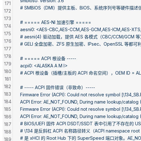
smbios0: Version: 3.6
171
# SMBIOS（DMI）提供主板、BIOS、系统序列号等硬件
172
173
# ===== AES-NI 加速引擎 =====
174
aesni0: <AES-CBC,AES-CCM,AES-GCM,AES-ICM,AES-XTS
175
# aesni(4) 驱动加载，提供 AES 各模式（CBC/CCM/GCM 等
176
# GELI 全盘加密、ZFS 原生加密、IPsec、OpenSSL 
177
178
# ===== ACPI 根设备 -----
179
acpi0: <ALASKA A M I>
180
# ACPI 根设备（插槽/主板的 ACPI 命名空间），OEM ID = AL
181
182
# ----- ACPI 固件错误（非致命）-----
183
Firmware Error (ACPI): Could not resolve symbol [\134
184
ACPI Error: AE_NOT_FOUND, During name lookup/catalog 
185
Firmware Error (ACPI): Could not resolve symbol [\134
ACPI Error: AE_NOT_FOUND, During name lookup/catalog 
186
# BIOS/UEFI 固件 ACPI DSDT/SSDT 表中引用了不存在的 
187
# \134 是反斜杠 ACPI 名称路径转义（ACPI namespace root 
188
# 是 xHCI 的 Root Hub 下的 SuperSpeed 端口对象。AE
189