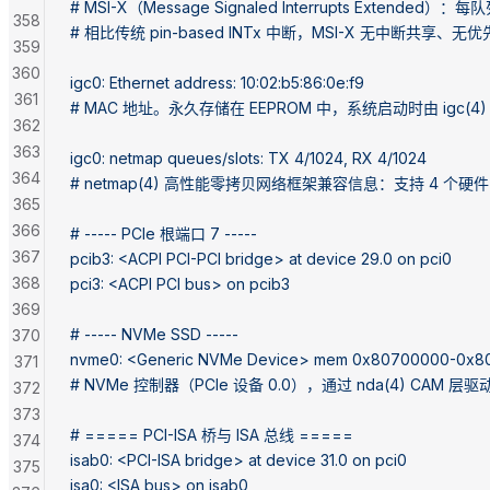
# MSI-X（Message Signaled Interrupts Extended）
358
# 相比传统 pin-based INTx 中断，MSI-X 无中断共享
359
360
igc0: Ethernet address: 10:02:b5:86:0e:f9
361
# MAC 地址。永久存储在 EEPROM 中，系统启动时由 igc(4
362
363
igc0: netmap queues/slots: TX 4/1024, RX 4/1024
364
# netmap(4) 高性能零拷贝网络框架兼容信息：支持 4 个硬
365
366
# ----- PCIe 根端口 7 -----
367
pcib3: <ACPI PCI-PCI bridge> at device 29.0 on pci0
368
pci3: <ACPI PCI bus> on pcib3
369
# ----- NVMe SSD -----
370
nvme0: <Generic NVMe Device> mem 0x80700000-0x80703
371
# NVMe 控制器（PCIe 设备 0.0），通过 nda(4) CAM 
372
373
# ===== PCI-ISA 桥与 ISA 总线 =====
374
isab0: <PCI-ISA bridge> at device 31.0 on pci0
375
isa0: <ISA bus> on isab0