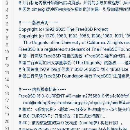
# 此行标记内核开始输出启动消息。此前的引导加载程序（load
3
# 因为 dmesg 缓冲区由内核在初始化时创建。引导加载
4
5
# ----- 版权声明 -----
6
Copyright (c) 1992-2025 The FreeBSD Project.
7
Copyright (c) 1979, 1980, 1983, 1986, 1988, 1989, 1991, 1
8
	The Regents of the University of California. All rights r
9
FreeBSD is a registered trademark of The FreeBSD Found
10
# 第一行声明 FreeBSD 项目的版权（FreeBSD 独有的代码，
11
# 第二行声明加州大学董事会（The Regents）的版权——这是 
12
# 年份跨度 1979-1994 代表了 BSD 从 3BSD 到 4.4BSD-L
13
# 第三行声明 FreeBSD Foundation 持有“FreeBSD”注册商
14
15
# ----- 内核版本标识 -----
16
FreeBSD 15.0-CURRENT #0 main-n275588-045a4c108fcf: F
17
    root@releng3.nyi.freebsd.org:/usr/obj/usr/src/amd6
18
# 格式：<系统名称> <版本>-<分支> #<构建号> <Git 提交
19
# 15.0-CURRENT：开发分支（非正式发行版）。
20
# #0：该内核配置的第 0 次构建（config(8) 构建计数）。
21
# main-n275588-045a4c108fcf：Git main 分支的快照标识