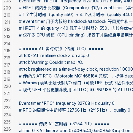
208
Event timer "HPET4" frequency 19200000 Hz quality 440
# HPET 的内部比较器（Comparator）作为 event time
209
# 1 个主计时器（quality 550）+ 4 个从计时器（quality 44
210
# event timer 用于内核的 hardclock/statclock 等周
211
# HPET1-4 的 quality 440 低于主计时器的 550，内核
212
# 仅在多 CPU 绑核（CPU binding）场景下才后续启用备用
213
214
# ===== AT 实时时钟（传统 RTC）=====
215
atrtc1: <AT realtime clock> on acpi0
216
atrtc1: Warning: Couldn't map I/O.
217
atrtc1: registered as a time-of-day clock, resolution 1.000
218
# 传统的 AT RTC（Motorola MC146818A 兼容），提供 dat
219
# Warning 表明无法映射 I/O 端口（可能 UEFI 模式下固
220
# 现代 UEFI 平台更推荐使用 efiRTC；非 PNP ISA 的 AT RTC
221
222
Event timer "RTC" frequency 32768 Hz quality 0
223
# RTC 的周期性中断频率 32768 Hz（2^15 Hz），qual
224
225
# ===== 传统 AT 定时器（i8254 PIT）=====
226
attimer0: <AT timer> port 0x40-0x43,0x50-0x53 irq 0 on 