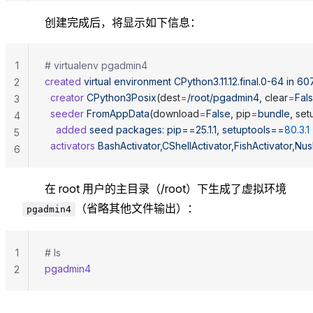
创建完成后，将显示如下信息：
1
# virtualenv pgadmin4
created
 virtual
 environment
 CPython3.11.12.final.0-64
 in
 60
2
  creator
 CPython3Posix
(dest
=
/root/pgadmin4,
 clear
=
Fals
3
  seeder
 FromAppData
(download
=
False,
 pip
=
bundle,
 set
4
    added
 seed
 packages:
 pip==25.1.1,
 setuptools==
80.3.1
5
  activators
 BashActivator,CShellActivator,FishActivator,Nu
6
在 root 用户的主目录（/root）下生成了虚拟环境
（省略其他文件输出）：
pgadmin4
1
# ls
pgadmin4
2