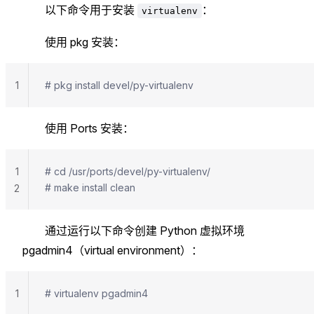
以下命令用于安装
：
virtualenv
使用 pkg 安装：
1
# pkg install devel/py-virtualenv
使用 Ports 安装：
1
# cd /usr/ports/devel/py-virtualenv/
# make install clean
2
通过运行以下命令创建 Python 虚拟环境
pgadmin4（virtual environment）：
1
# virtualenv pgadmin4