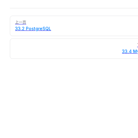
Pager
上一页
33.2 PostgreSQL
33.4 M