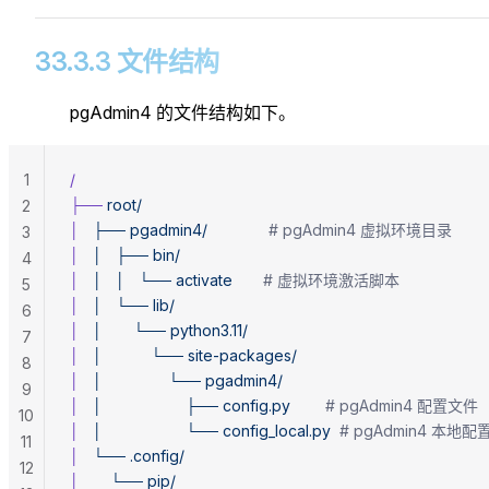
33.3.3 文件结构
pgAdmin4 的文件结构如下。
1
/
├──
 root/
2
│
   ├──
 pgadmin4/
              # pgAdmin4 虚拟环境目录
3
│
   │
   ├──
 bin/
4
│
   │
   │
   └──
 activate
       # 虚拟环境激活脚本
5
│
   │
   └──
 lib/
6
│
   │
       └──
 python3.11/
7
│
   │
           └──
 site-packages/
8
│
   │
               └──
 pgadmin4/
9
│
   │
                   ├──
 config.py
        # pgAdmin4 配置文件
10
│
   │
                   └──
 config_local.py
  # pgAdmin4 本地
11
│
   └──
 .config/
12
│
       └──
 pip/