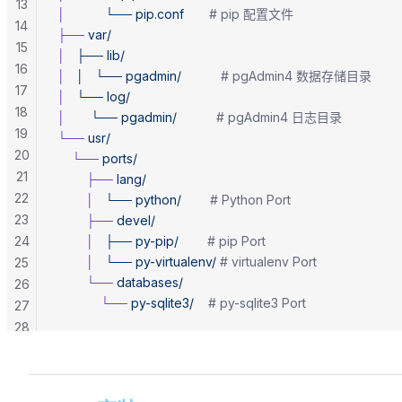
13
│
           └──
 pip.conf
       # pip 配置文件
14
├──
 var/
15
│
   ├──
 lib/
16
│
   │
   └──
 pgadmin/
           # pgAdmin4 数据存储目录
17
│
   └──
 log/
18
│
       └──
 pgadmin/
           # pgAdmin4 日志目录
19
└──
 usr/
20
    └──
 ports/
21
        ├──
 lang/
22
        │
   └──
 python/
        # Python Port
23
        ├──
 devel/
24
        │
   ├──
 py-pip/
        # pip Port
        │
   └──
 py-virtualenv/
 # virtualenv Port
25
        └──
 databases/
26
            └──
 py-sqlite3/
    # py-sqlite3 Port
27
28