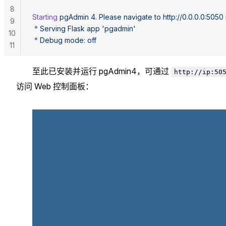
8
Starting
 pgAdmin
 4.
 Please
 navigate
 to
 http://0.0.0.0:5050
 
9
 *
 Serving
 Flask
 app
 'pgadmin'
10
 *
 Debug
 mode:
 off
11
至此已安装并运行 pgAdmin4，可通过
http://ip:50
访问 Web 控制面板：