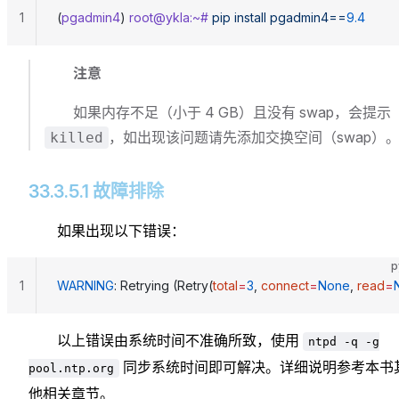
1
(
pgadmin4
) 
root@ykla:~#
 pip
 install
 pgadmin4==
9.4
注意
如果内存不足（小于 4 GB）且没有 swap，会提示
，如出现该问题请先添加交换空间（swap）
killed
33.3.5.1 故障排除
如果出现以下错误：
p
1
WARNING
: Retrying (Retry(
total
=
3
, 
connect
=
None
, 
read
=
以上错误由系统时间不准确所致，使用
ntpd -q -g
同步系统时间即可解决。详细说明参考本书
pool.ntp.org
他相关章节。