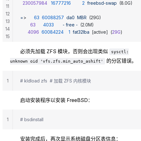
  230057984
   16777216
         2
  freebsd-swap
  (8.0G)
11
12
=
>      
63
  60088257
  da0
  MBR
  (29G)
13
        63
      4033
       -
 free
 -
  (2.0M)
14
      4096
  60084224
    1
  fat32lba
  [active]  (
29G
)
15
必须先加载 ZFS 模块，否则会出现类似
sysctl:
的分区错误。
unknown oid 'vfs.zfs.min_auto_ashift'
1
# kldload zfs  # 加载 ZFS 内核模块
启动安装程序以安装 FreeBSD：
1
# bsdinstall
安装完成后，再次显示系统磁盘分区表信息：