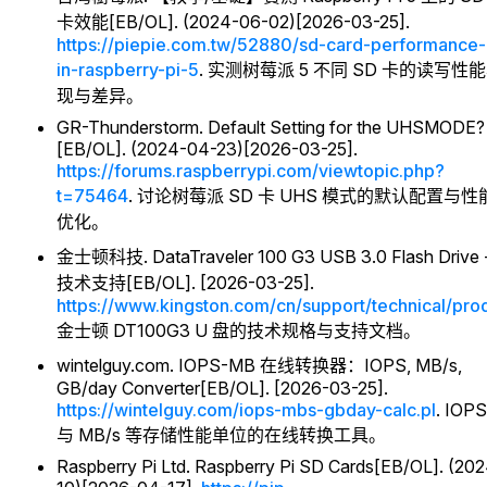
卡效能[EB/OL]. (2024-06-02)[2026-03-25].
https://piepie.com.tw/52880/sd-card-performance-
in-raspberry-pi-5
. 实测树莓派 5 不同 SD 卡的读写性
现与差异。
GR-Thunderstorm. Default Setting for the UHSMODE?
[EB/OL]. (2024-04-23)[2026-03-25].
https://forums.raspberrypi.com/viewtopic.php?
t=75464
. 讨论树莓派 SD 卡 UHS 模式的默认配置与性
优化。
金士顿科技. DataTraveler 100 G3 USB 3.0 Flash Drive 
技术支持[EB/OL]. [2026-03-25].
https://www.kingston.com/cn/support/technical/pro
金士顿 DT100G3 U 盘的技术规格与支持文档。
wintelguy.com. IOPS-MB 在线转换器：IOPS, MB/s,
GB/day Converter[EB/OL]. [2026-03-25].
https://wintelguy.com/iops-mbs-gbday-calc.pl
. IOPS
与 MB/s 等存储性能单位的在线转换工具。
Raspberry Pi Ltd. Raspberry Pi SD Cards[EB/OL]. (20