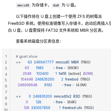
为存储卡，
为 U 盘。
mmcsd0
da0
以下操作将在 U 盘上创建一个使用 ZFS 的树莓派
FreeBSD 系统。使用标准镜像写入存储卡，启动后再插入
白 U 盘，U 盘需保持 FAT32 文件系统和 MBR 分区表。
查看系统磁盘分区表信息：
1
# gpart show
=
>       
63
  246947777
  mmcsd0
  MBR
  (118G)
2
         63
       1985
          -
 free
 -
  (993K)
3
       2048
     102400
       1
  fat16
  [active]  (
50M
)
4
     104448
  246835200
       2
  freebsd
  (118G)
5
  246939648
       8192
          -
 free
 -
  (4.0M)
6
7
=
>        
0
  246835200
  mmcsd0s2
  BSD
  (118G)
8
          0
        128
            -
 free
 -
  (64K)
9
        128
  230057856
         1
  freebsd-ufs
  (110G)
10