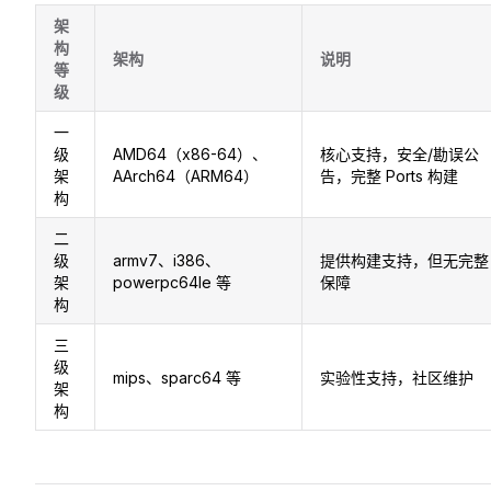
架
构
架构
说明
等
级
一
级
AMD64（x86-64）、
核心支持，安全/勘误公
架
AArch64（ARM64）
告，完整 Ports 构建
构
二
级
armv7、i386、
提供构建支持，但无完整
架
powerpc64le 等
保障
构
三
级
mips、sparc64 等
实验性支持，社区维护
架
构