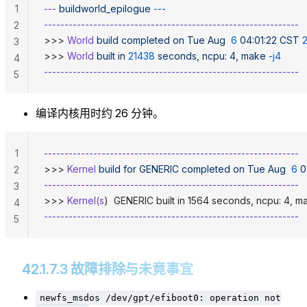
1
---
 buildworld_epilogue
 ---
--------------------------------------------------------------
2
>>> 
World
 build
 completed
 on
 Tue
 Aug
  6
 04:01:22
 CST
 
3
>>> 
World
 built
 in
 21438
 seconds,
 ncpu:
 4,
 make
 -j4
4
--------------------------------------------------------------
5
编译内核用时约 26 分钟。
1
--------------------------------------------------------------
>>> 
Kernel
 build
 for
 GENERIC
 completed
 on
 Tue
 Aug
  6
 0
2
--------------------------------------------------------------
3
>>> 
Kernel(s
)  GENERIC built in 1564 seconds, ncpu: 4, m
4
--------------------------------------------------------------
5
42.1.7.3 故障排除与未竟事宜
newfs_msdos /dev/gpt/efiboot0: operation not