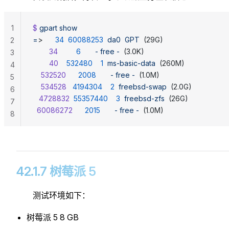
1
$ 
gpart
 show
=
>      
34
  60088253
  da0
  GPT
  (29G)
2
        34
         6
       -
 free
 -
  (3.0K)
3
        40
    532480
    1
  ms-basic-data
  (260M)
4
    532520
      2008
       -
 free
 -
  (1.0M)
5
    534528
   4194304
    2
  freebsd-swap
  (2.0G)
6
   4728832
  55357440
    3
  freebsd-zfs
  (26G)
7
  60086272
      2015
       -
 free
 -
  (1.0M)
8
42.1.7 树莓派 5
测试环境如下：
树莓派 5 8 GB