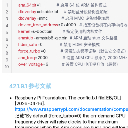
1
arm_64bit
=1              
# 启用 64 位 ARM 架构模式
dtoverlay
=disable-bt     
# 禁用蓝牙设备树叠加层
2
dtoverlay
=mmc            
# 启用 MMC 设备树叠加层
3
device_tree_address
=0x4000   
# 指定设备树在内存中的地
4
kernel
=u-boot.bin         
# 指定使用的内核文件
5
armstub
=armstub8-gic.bin  
# ARM 启动 stub 文件路径
6
hdmi_safe
=0               
# 禁用 HDMI 安全模式
7
force_turbo
=0             
# 保留动态频率调整（默认安全模式
8
arm_freq
=2000             
# 设置 ARM CPU 频率为 2000 M
9
over_voltage
=6            
# 设置 CPU 电压提升值（超频）
10
42.1.9.1 参考文献
Raspberry Pi Foundation. The config.txt file[EB/OL].
[2026-04-16].
https://www.raspberrypi.com/documentation/comput
记载“By default (force_turbo=0) the on-demand CPU
frequency driver will raise clocks to their maximum
frequencies when the Arm cores are busy, and will low