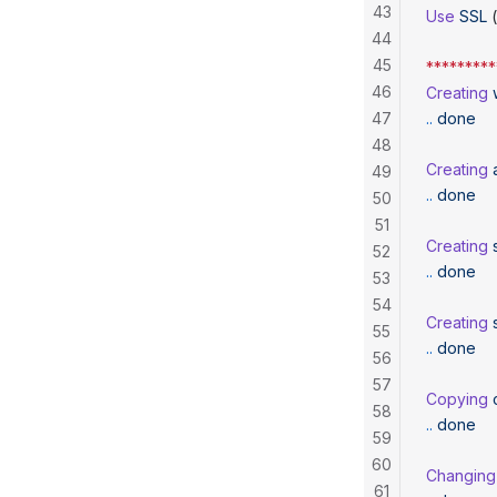
43
Use
 SSL
 
44
45
*********
46
Creating
47
..
 done
48
Creating
 
49
..
 done
50
51
Creating
 
52
..
 done
53
54
Creating
 
55
..
 done
56
57
Copying
 
58
..
 done
59
60
Changing
61