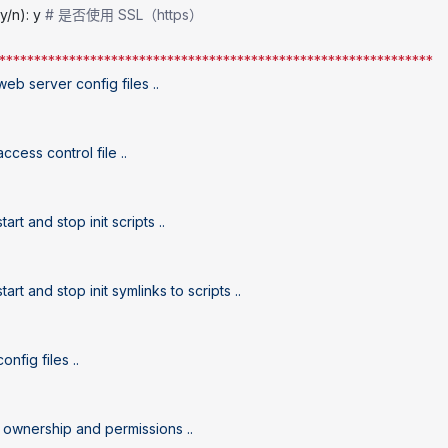
(y/n): y 
# 是否使用 SSL（https）
**************************************************************
 web
 server
 config
 files
 ..
access
 control
 file
 ..
start
 and
 stop
 init
 scripts
 ..
start
 and
 stop
 init
 symlinks
 to
 scripts
 ..
config
 files
 ..
 ownership
 and
 permissions
 ..