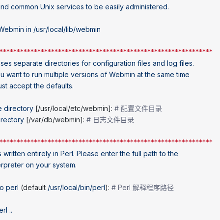
and
 common
 Unix
 services
 to
 be
 easily
 administered.
 Webmin
 in
 /usr/local/lib/webmin
**************************************************************
uses
 separate
 directories
 for
 configuration
 files
 and
 log
 files.
ou
 want
 to
 run
 multiple
 versions
 of
 Webmin
 at
 the
 same
 time
ust
 accept
 the
 defaults.
e
 directory
 [/usr/local/etc/webmin]: 
# 配置文件目录
irectory
 [/var/db/webmin]: 
# 日志文件目录
**************************************************************
s
 written
 entirely
 in
 Perl.
 Please
 enter
 the
 full
 path
 to
 the
erpreter
 on
 your
 system.
to
 perl
 (default 
/usr/local/bin/perl
): 
# Perl 解释程序路径
erl
 ..