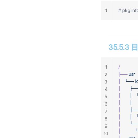
1
# pkg in
35.5.3
1
/
├──
 usr
2
│
   └──
 l
3
│
       ├─
4
│
       │
  
5
│
       │
   
6
│
       ├─
7
│
       │
  
8
│
       └─
9
│
          
10
└──
 var