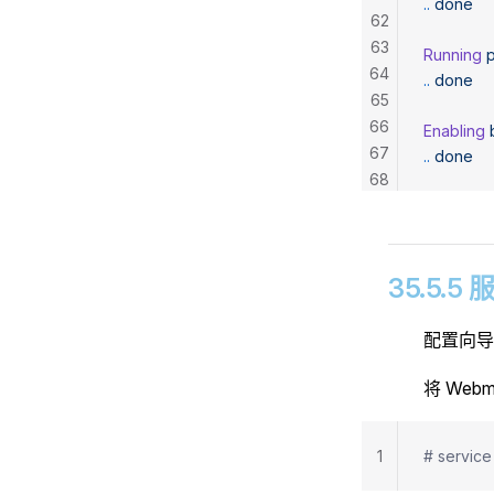
..
 done
62
63
Running
 
64
..
 done
65
66
Enabling
 
67
..
 done
68
69
70
35.5.5
配置向导
将 Web
1
# servic