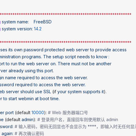
**************************************************************
g
 system
 name:
    FreeBSD
g
 system
 version:
 14.2
**************************************************************
uses
 its
 own
 password
 protected
 web
 server
 to
 provide
 access
inistration
 programs.
 The
 setup
 script
 needs
 to
 know
 :
ort
 to
 run
 the
 web
 server
 on.
 There
 must
 not
 be
 another
rver
 already
 using
 this
 port.
gin
 name
 required
 to
 access
 the
 web
 server.
ssword
 required
 to
 access
 the
 web
 server.
eb
 server
 should
 use
 SSL
 (if 
your
 system
 supports
 it
).
r
 to
 start
 webmin
 at
 boot
 time.
ver
 port
 (default 
10000
): 
# Web 服务器端口号
me
 (default 
admin
): 
# 登录用户名，直接回车则使用默认 admin
ssword:
 # 输入密码，密码无回显也不会显示为 ****，即输入时无任何
d
 again:
 # 再次确认密码