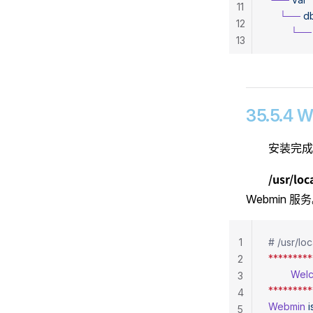
11
    └──
 d
12
        └──
13
35.5.4
安装完成
/usr/lo
Webmin 服
1
# /usr/lo
*********
2
        We
3
*********
4
Webmin
 i
5