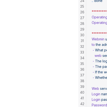
24
..
 done
25
*********
26
Operatin
27
Operatin
28
29
*********
30
Webmin
 
31
to
 the
 adm
32
 -
 What
 p
33
   web
 se
34
 -
 The
 lo
35
 -
 The
 pa
36
 -
 If
 the
 w
37
 -
 Whethe
38
39
Web
 ser
40
Login
 na
41
Login
 pa
42
Passwor