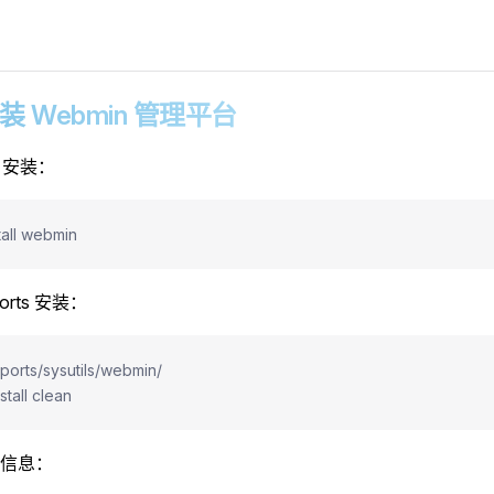
 安装 Webmin 管理平台
g 安装：
tall webmin
orts 安装：
/ports/sysutils/webmin/
stall clean
信息：