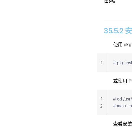
任务。
35.5.2
使用 pk
1
# pkg ins
或使用 P
1
# cd /usr
# make in
2
查看安装