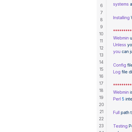
systems
 
6
7
Installing
8
9
*********
10
Webmin
 
11
Unless
 y
12
you
 can
 j
13
14
Config
 fil
15
Log
 file
 d
16
17
*********
18
Webmin
 i
19
Perl
 5
 int
20
21
Full
 path
 
22
23
Testing
 P