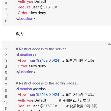
  AuthType
 Default
8
  Require
 user @SYSTEM
9
  Order
 allow,deny
10
</
Location
>
11
改为：
a
1
# Restrict access to the server...
<
Location
 /
>
2
  Allow
 from
 192
.
168
.
0
.
0
/
24
   # 允许访问的 IP 网段
3
  Order
 allow,deny
4
</
Location
>
5
6
# Restrict access to the admin pages...
7
<
Location
 /admin
>
8
  Allow
 from
 192
.
168
.
0
.
0
/
24
   # 允许访问的 IP 网段
9
  AuthType
 Default             # 使用默认认证类型
10
  Require
 user @SYSTEM         # 仅系统用户可访问
11