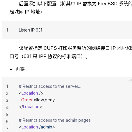
后面添加以下配置（将其中 IP 替换为 FreeBSD 系统
局域网 IP 地址）：
1
Listen IP:631
该配置指定 CUPS 打印服务监听的网络接口 IP 地址和
口号（631 是 IPP 协议的标准端口）。
再将
a
1
# Restrict access to the server...
<
Location
 /
>
2
  Order
 allow,deny
3
</
Location
>
4
5
# Restrict access to the admin pages...
6
<
Location
 /admin
>
7