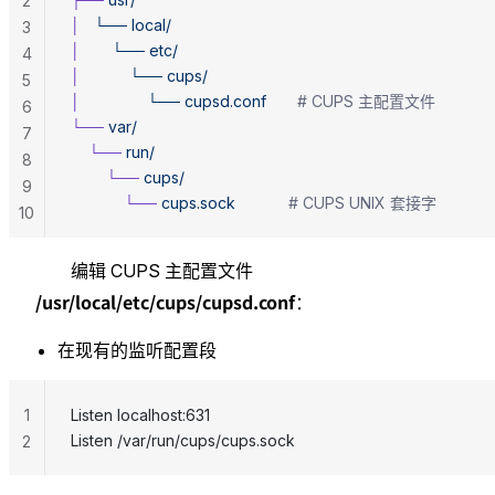
2
│
   └──
 local/
3
│
       └──
 etc/
4
│
           └──
 cups/
5
│
               └──
 cupsd.conf
       # CUPS 主配置文件
6
└──
 var/
7
    └──
 run/
8
        └──
 cups/
9
            └──
 cups.sock
            # CUPS UNIX 套接字
10
编辑 CUPS 主配置文件
/usr/local/etc/cups/cupsd.conf
：
在现有的监听配置段
1
Listen localhost:631
Listen /var/run/cups/cups.sock
2