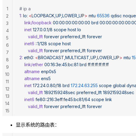
1
# ip a
1:
 lo:
 <
LOOPBACK,UP,LOWER_U
P
>
 mtu
 65536
 qdisc
 noqu
2
    link/loopback
 00:00:00:00:00:00
 brd
 00:00:00:00:00:0
3
    inet
 127.0.0.1/8
 scope
 host
 lo
4
       valid_lft
 forever
 preferred_lft
 forever
5
    inet6
 ::1/128
 scope
 host
6
       valid_lft
 forever
 preferred_lft
 forever
7
2:
 eth0:
 <
BROADCAST,MULTICAST,UP,LOWER_U
P
>
 mtu
 1
8
    link/ether
 00:16:3e:45:bc:81
 brd
 ff:ff:ff:ff:ff:ff
9
    altname
 enp0s5
10
    altname
 ens5
11
    inet
 172.24.0.80/18
 brd
 172.24.63.255
 scope
 global
 dyn
12
       valid_lft
 1892159248sec
 preferred_lft
 1892159248sec
13
    inet6
 fe80::216:3eff:fe45:bc81/64
 scope
 link
14
       valid_lft
 forever
 preferred_lft
 forever
15
显示系统的路由表：