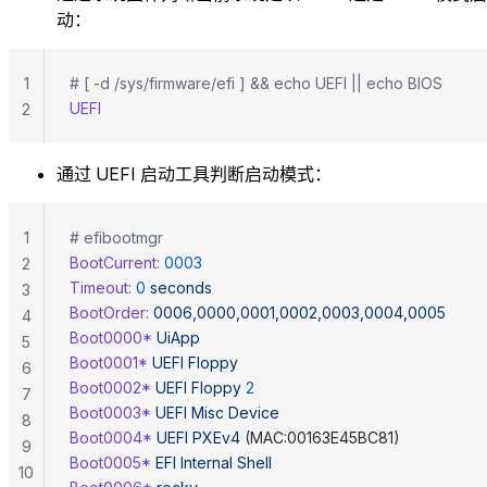
动：
1
# [ -d /sys/firmware/efi ] && echo UEFI || echo BIOS
UEFI
2
通过 UEFI 启动工具判断启动模式：
1
# efibootmgr
BootCurrent:
 0003
2
Timeout:
 0
 seconds
3
BootOrder:
 0006,0000,0001,0002,0003,0004,0005
4
Boot0000*
 UiApp
5
Boot0001*
 UEFI
 Floppy
6
Boot0002*
 UEFI
 Floppy
 2
7
Boot0003*
 UEFI
 Misc
 Device
8
Boot0004*
 UEFI
 PXEv4
 (MAC:00163E45BC81)
9
Boot0005*
 EFI
 Internal
 Shell
10