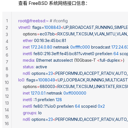
查看 FreeBSD 系统网络接口信息：
1
root@freebsd:~
 # ifconfig
vtnet0:
 flags=
1008843
<
UP,BROADCAST,RUNNING,SIMPL
2
	options
=
ec07bb
<
RXCSUM,TXCSUM,VLAN_MTU,VLAN_
3
	ether
 00:16:3e:45:bc:81
4
	inet
 172.24.0.80
 netmask
 0xffffc000
 broadcast
 172.24.6
5
	inet6
 fe80::216:3eff:fe45:bc81%vtnet0
 prefixlen
 64
 sco
6
	media:
 Ethernet
 autoselect
 (10Gbase-T 
<
full-duple
x
>
)
7
	status:
 active
8
	nd6
 options=
23
<
PERFORMNUD,ACCEPT_RTADV,AUTO_
9
lo0:
 flags=
1008049
<
UP,LOOPBACK,RUNNING,MULTICAS
10
	options
=
680003
<
RXCSUM,TXCSUM,LINKSTATE,RXCS
11
	inet
 127.0.0.1
 netmask
 0xff000000
12
	inet6
 ::1
 prefixlen
 128
13
	inet6
 fe80::1%lo0
 prefixlen
 64
 scopeid
 0x2
14
	groups:
 lo
15
	nd6
 options=
23
<
PERFORMNUD,ACCEPT_RTADV,AUTO_
16