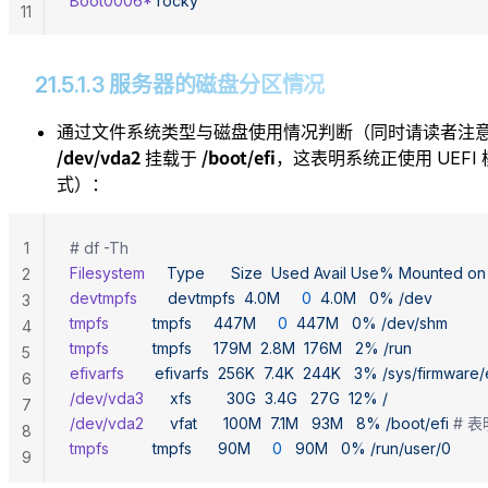
Boot0006*
 rocky
11
21.5.1.3 服务器的磁盘分区情况
通过文件系统类型与磁盘使用情况判断（同时请读者注
/dev/vda2
/boot/efi
挂载于
，这表明系统正使用 UEFI 
式）：
1
# df -Th
Filesystem
     Type
      Size
  Used
 Avail
 Use%
 Mounted
 on
2
devtmpfs
       devtmpfs
  4.0M
     0
  4.0M
   0%
 /dev
3
tmpfs
          tmpfs
     447M
     0
  447M
   0%
 /dev/shm
4
tmpfs
          tmpfs
     179M
  2.8M
  176M
   2%
 /run
5
efivarfs
       efivarfs
  256K
  7.4K
  244K
   3%
 /sys/firmware/
6
/dev/vda3
      xfs
        30G
  3.4G
   27G
  12%
 /
7
/dev/vda2
      vfat
      100M
  7.1M
   93M
   8%
 /boot/efi
	# 
8
tmpfs
          tmpfs
      90M
     0
   90M
   0%
 /run/user/0
9