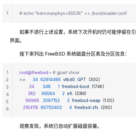
1
# echo "kern.maxphys=65536" >> /boot/loader.conf
如果不进行上述设置，系统下次开机时仍可能停留在引
界面。
接下来列出 FreeBSD 系统磁盘分区表及分区信息：
1
root@freebsd:~
 # gpart show
=
>      
34
  62914486
  vtbd0
  GPT
  (30G)
2
        34
       348
      1
  freebsd-boot
  (174K)
3
       382
     66584
      2
  efi
  (33M)
4
     66966
   2097152
      3
  freebsd-swap
  (1.0G)
5
   2164118
  60750402
      4
  freebsd-zfs
  (29G)
6
观察发现，系统已自动扩展磁盘容量。