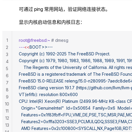
可通过 ping 常用网站，验证网络连接状态。
显示内核启动信息和内核日志：
1
root@freebsd:~
 # dmesg
---
<<
BOOT>>---
2
Copyright (c) 1992-2025 The FreeBSD Project.
3
Copyright (c) 1979, 1980, 1983, 1986, 1988, 1989, 1991, 1
4
	The Regents of the University of California. All rights r
5
FreeBSD is a registered trademark of The FreeBSD Found
6
FreeBSD 15.0-RELEASE releng/15.0-n280995-7aedc8de
7
FreeBSD clang version 19.1.7 (https://github.com/llvm/llv
8
VT(efifb): resolution 800x600
9
CPU: Intel(R) Xeon(R) Platinum (2499.96-MHz K8-class C
10
  Origin="GenuineIntel"  Id=0x50654  Family=0x6  Mode
11
  Features=0x1f83fbff<FPU,VME,DE,PSE,TSC,MSR,PAE
12
  Features2=0xfffa3203<SSE3,PCLMULQDQ,SSSE3,FMA,
13
  AMD Features=0x2c100800<SYSCALL,NX,Page1GB,RD