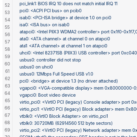
pci_link1: BIOS IRQ 10 does not match initial IRQ 11
52
pci0: <ACPI PCI bus> on pcib0
53
isab0: <PCI-ISA bridge> at device 1.0 on pci0
54
isa0: <ISA bus> on isab0
55
atapci0: <Intel PIIX3 WDMA2 controller> port 0x1f0-0x1f
56
ata0: <ATA channel> at channel 0 on atapci0
57
ata1: <ATA channel> at channel 1 on atapci0
58
uhci0: <Intel 82371SB (PIIX3) USB controller> port 0xc040-
59
usbus0: controller did not stop
60
usbus0 on uhci0
61
usbus0: 12Mbps Full Speed USB v1.0
62
pci0: <bridge> at device 1.3 (no driver attached)
63
vgapci0: <VGA-compatible display> mem 0x80000000-0x81
64
vgapci0: Boot video device
65
virtio_pci0: <VirtIO PCI (legacy) Console adapter> port
66
virtio_pci1: <VirtIO PCI (legacy) Block adapter> mem 0
67
vtblk0: <VirtIO Block Adapter> on virtio_pci1
68
vtblk0: 30720MB (62914560 512 byte sectors)
69
virtio_pci2: <VirtIO PCI (legacy) Network adapter> me