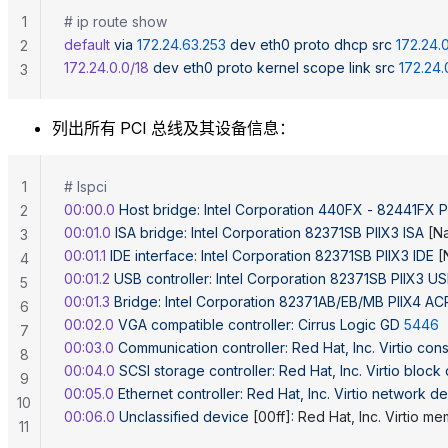
1
# ip route show
default
 via
 172.24.63.253
 dev
 eth0
 proto
 dhcp
 src
 172.24.
2
172.24.0.0/18
 dev
 eth0
 proto
 kernel
 scope
 link
 src
 172.24.
3
列出所有 PCI 总线及其设备信息：
1
# lspci
00:00.0
 Host
 bridge:
 Intel
 Corporation
 440FX
 -
 82441FX
 
2
00:01.0
 ISA
 bridge:
 Intel
 Corporation
 82371SB
 PIIX3
 ISA
 [N
3
00:01.1
 IDE
 interface:
 Intel
 Corporation
 82371SB
 PIIX3
 IDE
 [
4
00:01.2
 USB
 controller:
 Intel
 Corporation
 82371SB
 PIIX3
 US
5
00:01.3
 Bridge:
 Intel
 Corporation
 82371AB/EB/MB
 PIIX4
 AC
6
00:02.0
 VGA
 compatible
 controller:
 Cirrus
 Logic
 GD
 5446
7
00:03.0
 Communication
 controller:
 Red
 Hat,
 Inc.
 Virtio
 con
8
00:04.0
 SCSI
 storage
 controller:
 Red
 Hat,
 Inc.
 Virtio
 block
9
00:05.0
 Ethernet
 controller:
 Red
 Hat,
 Inc.
 Virtio
 network
 de
10
00:06.0
 Unclassified
 device
 [00ff]: Red Hat, Inc. Virtio m
11