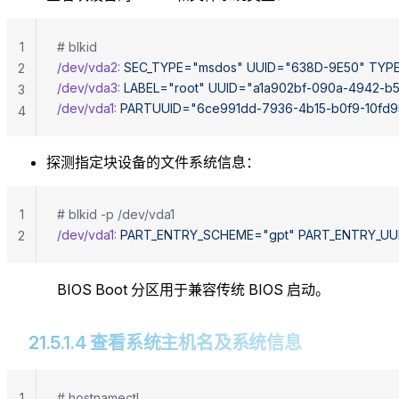
1
# blkid
/dev/vda2:
 SEC_TYPE="msdos"
 UUID="638D-9E50"
 TYPE
2
/dev/vda3:
 LABEL="root"
 UUID="a1a902bf-090a-4942-b5
3
/dev/vda1:
 PARTUUID="6ce991dd-7936-4b15-b0f9-10fd
4
探测指定块设备的文件系统信息：
1
# blkid -p /dev/vda1
/dev/vda1:
 PART_ENTRY_SCHEME="gpt"
 PART_ENTRY_UU
2
BIOS Boot 分区用于兼容传统 BIOS 启动。
21.5.1.4 查看系统主机名及系统信息
1
# hostnamectl