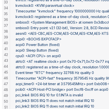
33
kvmclock0: <KVM paravirtual clock>
34
Timecounter "kvmclock" frequency 1000000000 Hz quali
35
kvmclock0: registered as a time-of-day clock, resolution
36
smbios0: <System Management BIOS> at iomem 0x3dbc
37
smbios0: Entry point: v2.1 (32-bit), Version: 2.8, BCD Revisi
38
aesni0: <AES-CBC,AES-CCM,AES-GCM,AES-ICM,AES-XTS
39
acpi0: <BOCHS BXPCFACP>
40
acpi0: Power Button (fixed)
41
acpi0: Sleep Button (fixed)
42
cpu0: <ACPI CPU> on acpi0
43
atrtc0: <AT realtime clock> port 0x70-0x71,0x72-0x77 ir
44
atrtc0: registered as a time-of-day clock, resolution 1.00
45
Event timer "RTC" frequency 32768 Hz quality 0
46
Timecounter "ACPI-fast" frequency 3579545 Hz quality 9
47
acpi_timer0: <24-bit timer at 3.579545MHz> port 0xb008
pcib0: <ACPI Host-PCI bridge> port 0xcf8-0xcff on acpi0
48
pci_link4: BIOS IRQ 10 for 0.1.INTA is invalid
49
pci_link3: BIOS IRQ 11 does not match initial IRQ 10
50
pci_link2: BIOS IRQ 11 does not match initial IRQ 10
51