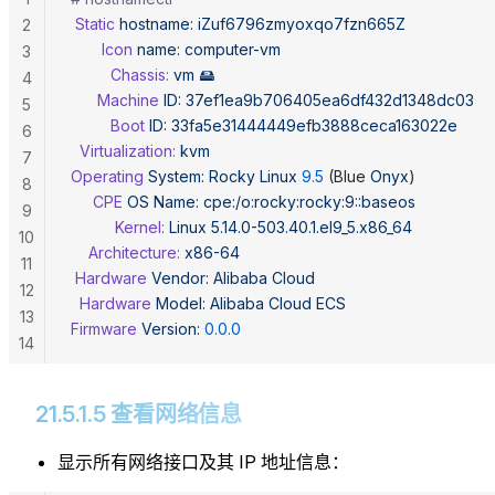
 Static
 hostname:
 iZuf6796zmyoxqo7fzn665Z
2
       Icon
 name:
 computer-vm
3
         Chassis:
 vm
 🖴
4
      Machine
 ID:
 37ef1ea9b706405ea6df432d1348dc03
5
         Boot
 ID:
 33fa5e31444449efb3888ceca163022e
6
  Virtualization:
 kvm
7
Operating
 System:
 Rocky
 Linux
 9.5
 (Blue 
Onyx
)
8
     CPE
 OS
 Name:
 cpe:/o:rocky:rocky:9::baseos
9
          Kernel:
 Linux
 5.14.0-503.40.1.el9_5.x86_64
10
    Architecture:
 x86-64
11
 Hardware
 Vendor:
 Alibaba
 Cloud
12
  Hardware
 Model:
 Alibaba
 Cloud
 ECS
13
Firmware
 Version:
 0.0.0
14
21.5.1.5 查看网络信息
显示所有网络接口及其 IP 地址信息：