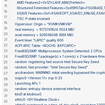
14
  AMD Features2=0x121<LAHF,ABM,Prefetch>
15
  Structured Extended Features=0xd19f07ab<FSGSBA
16
  XSAVE Features=0xf<XSAVEOPT,XSAVEC,XINUSE,XSA
17
  TSC: P-state invariant
18
Hypervisor: Origin = "KVMKVMKVM"
19
real memory  = 1073741824 (1024 MB)
20
avail memory = 929538048 (886 MB)
21
Event timer "LAPIC" quality 600
22
ACPI APIC Table: <BOCHS  BXPCAPIC>
23
FreeBSD/SMP: Multiprocessor System Detected: 2 CPUs
24
FreeBSD/SMP: 1 package(s) x 1 core(s) x 2 hardware thr
random: registering fast source Intel Secure Key Seed
25
random: fast provider: "Intel Secure Key Seed"
26
arc4random: WARNING: initial seeding bypassed the cryp
27
ioapic0 <Version 1.1> irqs 0-23
28
Launching APs: 1
29
random: entropy device external interface
30
kbd1 at kbdmux0
31
efirtc0: <EFI Realtime Clock>
32
efirtc0: registered as a time-of-day clock, resolution 1.0