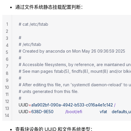
通过文件系统静态挂载配置判断：
1
# cat /etc/fstab
2
#
3
# /etc/fstab
4
# Created by anaconda on Mon May 26 09:36:59 2025
5
#
6
# Accessible filesystems, by reference, are maintained und
7
# See man pages fstab(5), findfs(8), mount(8) and/or blkid
8
#
9
# After editing this file, run 'systemctl daemon-reload' t
10
# units generated from this file.
11
#
12
UUID
=
a1a902bf-090a-4942-b533-c016a4e1c142
 /
            
13
UUID
=
638D-9E50
          /boot/efi
               vfat
    default
14
查看块设备的 UUID 和文件系统类型：