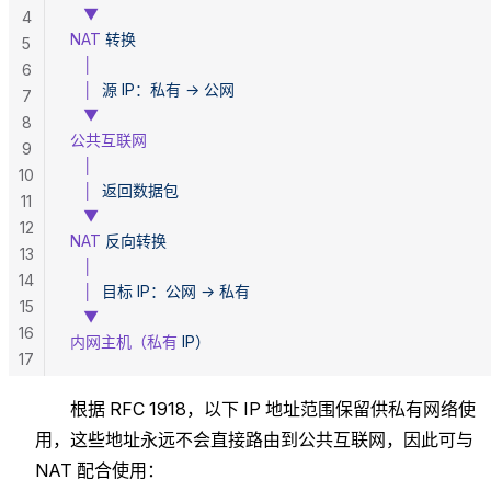
   ▼
4
NAT
 转换
5
   │
6
   │
  源
 IP：私有
 →
 公网
7
   ▼
8
公共互联网
9
   │
10
   │
  返回数据包
11
   ▼
12
NAT
 反向转换
13
   │
14
   │
  目标
 IP：公网
 →
 私有
15
   ▼
16
内网主机（私有
 IP）
17
根据 RFC 1918，以下 IP 地址范围保留供私有网络使
用，这些地址永远不会直接路由到公共互联网，因此可与
NAT 配合使用：