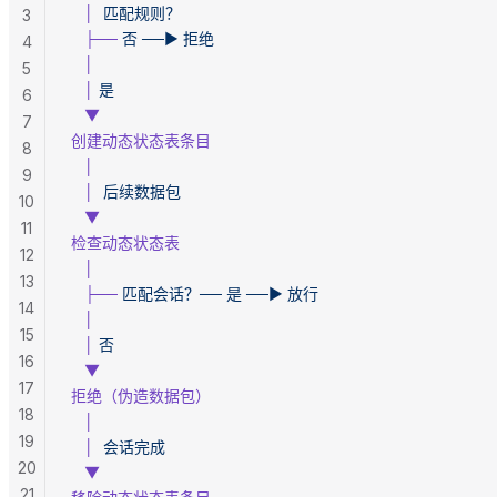
   │
  匹配规则？
3
   ├──
 否
 ──►
 拒绝
4
   │
5
   │
 是
6
   ▼
7
创建动态状态表条目
8
   │
9
   │
  后续数据包
10
   ▼
11
检查动态状态表
12
   │
13
   ├──
 匹配会话？──
 是
 ──►
 放行
14
   │
15
   │
 否
16
   ▼
17
拒绝（伪造数据包）
18
   │
19
   │
  会话完成
20
   ▼
21