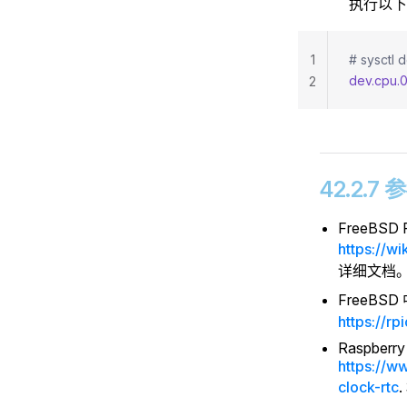
执行以下
1
# sysctl 
dev.cpu.0
2
42.2.7
FreeBSD P
https://w
详细文档
FreeBSD 
https://rp
Raspberry
https://w
clock-rtc