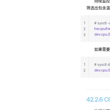
持续监控
筛选出包含温
1
# sysctl 
hw.cpufre
2
dev.cpu.0
3
如果需要
1
# sysctl 
dev.cpu.0
2
42.2.