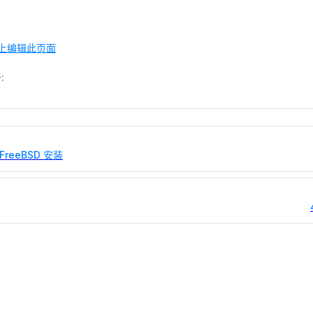
b 上编辑此页面
:
 FreeBSD 安装