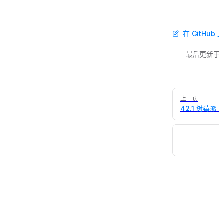
在 GitHu
最后更新于
Pager
上一页
42.1 树莓派