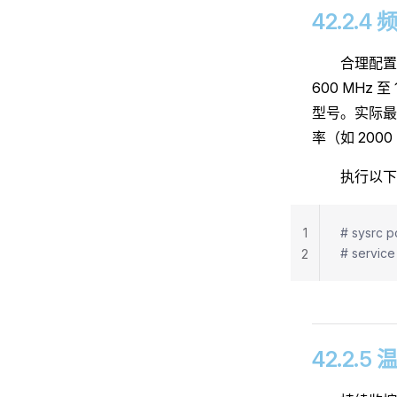
42.2.
合理配置
600 MHz 
型号。实际最大
率（如 2000
执行以
1
# sysr
# servi
2
42.2.