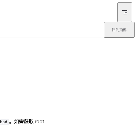
回到顶部
。如需获取 root
bsd