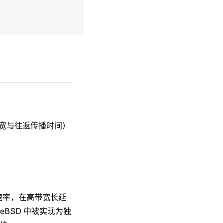
me，瓶颈带宽与往返传播时间）
速率，在高带宽长延
eeBSD 中被实现为独