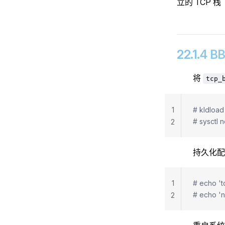
立的 TCP 栈
22.1.4
将
tcp_
1
# kldload
# sysctl n
2
持久化配
1
# echo 't
# echo 'n
2