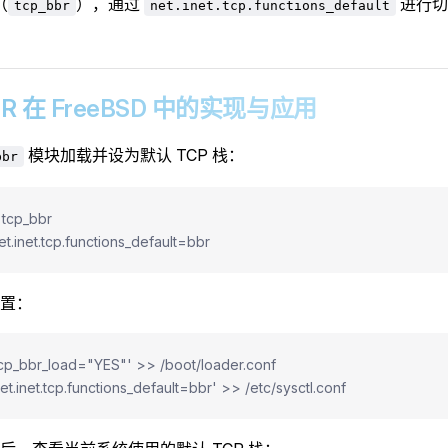
（
），通过
进行切
tcp_bbr
net.inet.tcp.functions_default
 BBR 在 FreeBSD 中的实现与应用
模块加载并设为默认 TCP 栈：
bbr
 tcp_bbr
et.inet.tcp.functions_default=bbr
置：
cp_bbr_load="YES"' >> /boot/loader.conf
et.inet.tcp.functions_default=bbr' >> /etc/sysctl.conf