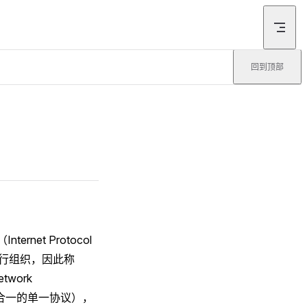
回到顶部
ernet Protocol
进行组织，因此称
etwork
转发合一的单一协议），