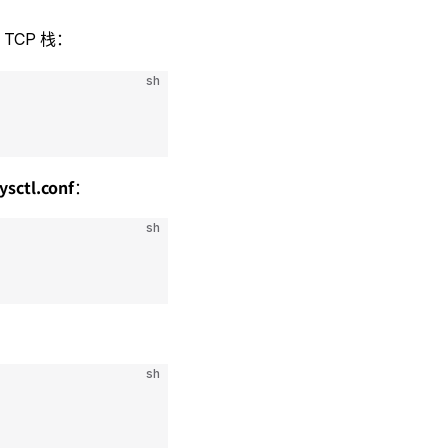
TCP 栈：
sh
ysctl.conf
：
sh
sh