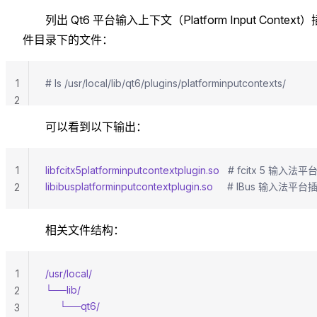
列出 Qt6 平台输入上下文（Platform Input Context）
件目录下的文件：
1
# ls /usr/local/lib/qt6/plugins/platforminputcontexts/
2
可以看到以下输出：
1
libfcitx5platforminputcontextplugin.so
   # fcitx 5 输入法
libibusplatforminputcontextplugin.so
     # IBus 输入法平台
2
相关文件结构：
1
/usr/local/
└──lib/
2
     └──qt6/
3