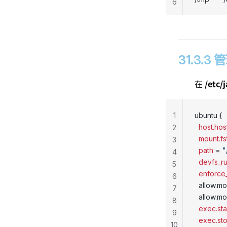
6
31.3.3 
/etc/j
在
1
ubuntu {     
  host.ho
2
  mount.f
3
  path
 = 
"
4
  devfs_r
5
  enforce_
6
  allow.m
7
  allow.m
8
  exec.sta
9
  exec.st
10