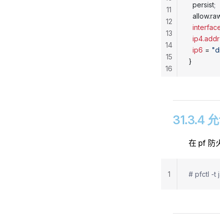
  persist
;
11
  allow.r
12
  interfac
13
  ip4.addr
14
  ip6
 = 
"d
15
}
16
31.3.
在 pf 
1
# pfctl -t