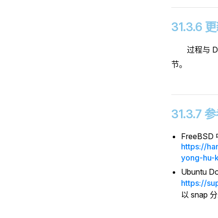
31.3.6 
过程与 D
节。
31.3.7
FreeBSD 
https://h
yong-hu-k
Ubuntu Doc
https://su
以 snap