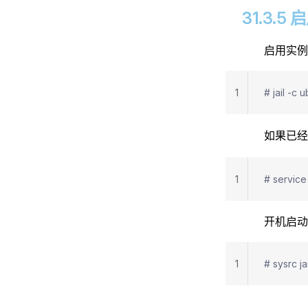
31.3.5 
启用实例
1
# jail -c 
如果已
1
# service 
开机启动的
1
# sysrc ja