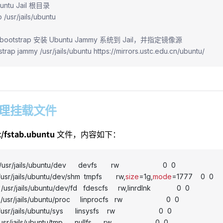
untu Jail 根目录
 /usr/jails/ubuntu
bootstrap 安装 Ubuntu Jammy 系统到 Jail，并指定镜像源
trap jammy /usr/jails/ubuntu https://mirrors.ustc.edu.cn/ubuntu/
2 管理挂载文件
c/fstab.ubuntu
文件，内容如下：
/usr/jails/ubuntu/dev      devfs       rw                      0  0
 /usr/jails/ubuntu/dev/shm  tmpfs       rw,
size
=1g,
mode
=1777    0  0
/usr/jails/ubuntu/dev/fd   fdescfs     rw,linrdlnk             0  0
/usr/jails/ubuntu/proc     linprocfs   rw                      0  0
usr/jails/ubuntu/sys      linsysfs    rw                      0  0
usr/jails/ubuntu/tmp      nullfs      rw                      0  0