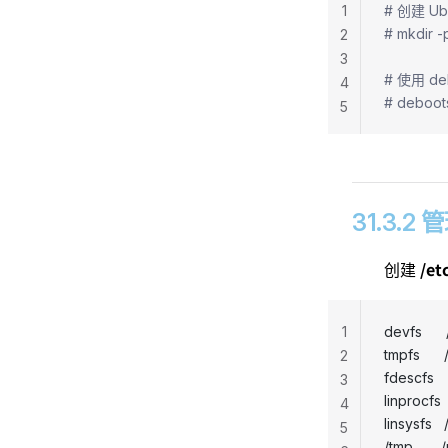
1
# 创建 Ub
# mkdir -p
2
3
# 使用 de
4
# deboots
5
31.3.
/et
创建
1
devfs      
tmpfs     
2
fdescfs    
3
linprocfs  
4
linsysfs   /
5
/tmp       /