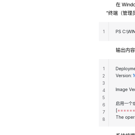
在 Win
“终端（管理员
1
PS C:\W
输出内容
1
Deployme
Version: 
1
2
3
Image Ver
4
5
启用一个
6
[
=====
7
The opera
8