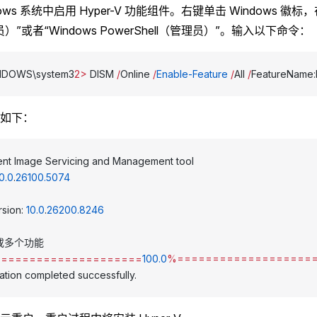
dows 系统中启用 Hyper-V 功能组件。右键单击 Windows 
）”或者“Windows PowerShell（管理员）”。输入以下命令：
INDOWS\system3
2>
 DISM 
/
Online 
/
Enable-Feature
 /
All 
/
FeatureName:
如下：
nt Image Servicing and Management tool
0.0
.
26100.5074
sion: 
10.0
.
26200.8246
或多个功能
=====================
100.0
%===================
tion completed successfully.