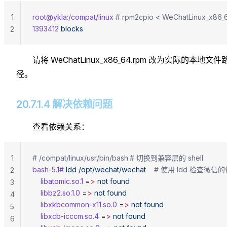
1
root@ykla:/compat/linux
 # rpm2cpio < WeChatLinux_x86_64
1393412
 blocks
2
请将 WeChatLinux_x86_64.rpm 改为实际的本地文件
径。
20.7.1.4 解决依赖问题
查看依赖关系：
1
# /compat/linux/usr/bin/bash	# 切换到兼容层的 shell
bash-5.1#
 ldd
 /opt/wechat/wechat
	# 使用 ldd 检查微
2
	libatomic.so.1
 =
>
 not
 found
3
	libbz2.so.1.0
 =
>
 not
 found
4
	libxkbcommon-x11.so.0
 =
>
 not
 found
5
	libxcb-icccm.so.4
 =
>
 not
 found
6