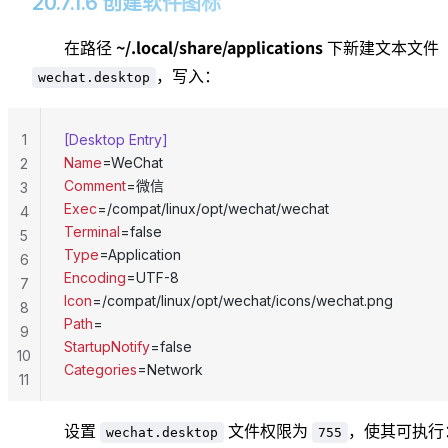
20.7.1.6 创建软件图标
~/.local/share/applications
在路径
下新建文本文件
，写入：
wechat.desktop
1
[Desktop Entry]
Name
=WeChat
2
Comment
=微信
3
Exec
=/compat/linux/opt/wechat/wechat
4
Terminal
=false
5
Type
=Application
6
Encoding
=UTF-8
7
Icon
=/compat/linux/opt/wechat/icons/wechat.png
8
Path
=
9
StartupNotify
=false
10
Categories
=Network
11
设置
文件权限为
，使其可执行
wechat.desktop
755