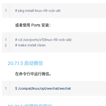
1
# pkg install linux-rl9-xcb-util
或者使用 Ports 安装：
1
# cd /usr/ports/x11/linux-rl9-xcb-util/
# make install clean
2
20.7.1.5 启动微信
在命令行中运行微信。
1
$ 
/compat/linux/opt/wechat/wechat