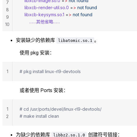
	libxcb-image.so.0
 =
>
 not
 found
7
	libxcb-render-util.so.0
 =
>
 not
 found
8
	libxcb-keysyms.so.1
 =
>
 not
 found
9
		……其他省略……
10
安装缺少的依赖库
。
libatomic.so.1
使用 pkg 安装：
1
# pkg install linux-rl9-devtools
或者使用 Ports 安装：
1
# cd /usr/ports/devel/linux-rl9-devtools/
# make install clean
2
为缺少的依赖库
创建符号链接：
libbz2.so.1.0