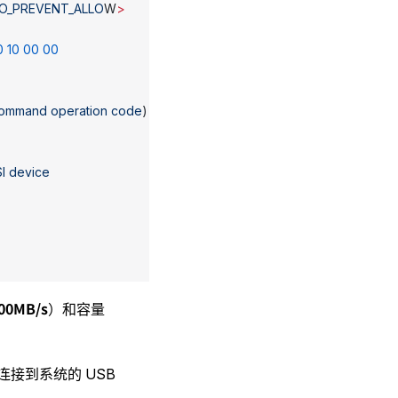
O_PREVENT_ALLO
W
>
0
 10
 00
 00
ommand
 operation
 code
)
I
 device
000MB/s
）和容量
连接到系统的 USB