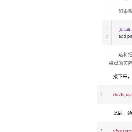
如果系
1
[localr
add pa
2
这将把前
磁盘的实
接下来
1
devfs_sys
此后，
1
vfs.userm