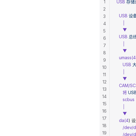
1
USB
 存
2
  USB
 设
3
     │
4
     ▼
5
  USB
 总
6
     │
7
     ▼
8
  umass(4
9
     USB
 
10
     │
11
     ▼
12
  CAM/SC
13
     将
 US
14
     scbus
15
     │
16
     ▼
17
  da(4
) 
18
     /d
19
     /d