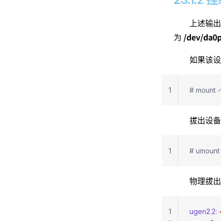
上述输出
/dev/da0
为
如果该设
1
# mount -
拔出设备
1
# umount
物理拔出
1
ugen2.2:
 