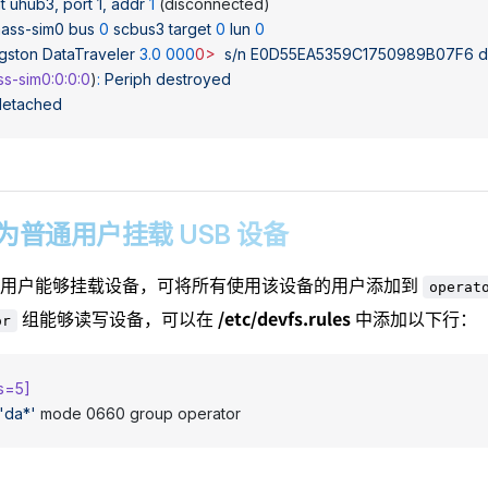
t
 uhub3,
 port
 1,
 addr
 1
 (disconnected)
mass-sim0
 bus
 0
 scbus3
 target
 0
 lun
 0
gston
 DataTraveler
 3.0
 000
0>
  s/n
 E0D55EA5359C1750989B07F6
 
s-sim0:0:0:0
)
:
 Periph
 destroyed
detached
3 作为普通用户挂载 USB 设备
通用户能够挂载设备，可将所有使用该设备的用户添加到
operat
/etc/devfs.rules
组能够读写设备，可以在
中添加以下行：
or
es=5]
'da*'
 mode 0660 group operator