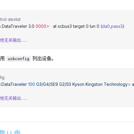
rol devlist
 DataTraveler 3.0 
0000>
   at scbus3 target 0 lun 0 (
da0,pass3
)
其他无关输出……
使用
列出设备。
usbconfig
fig
<
DataTraveler
 100
 G3/G4/SE9
 G2/50
 Kyson
 Kingston
 Technolog
y
>
 a
其他无关输出……
挂载 U 盘