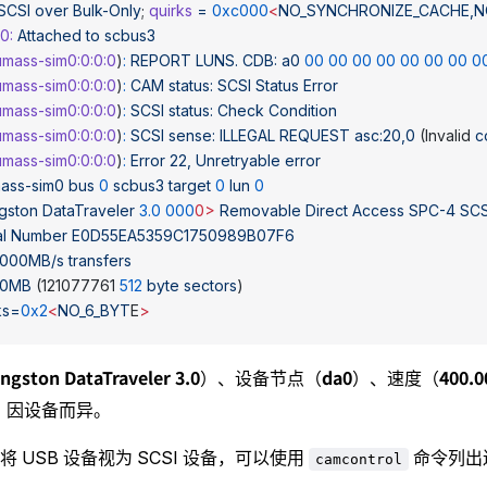
 SCSI
 over
 Bulk-Only
; 
quirks
 =
 0xc000
<
NO_SYNCHRONIZE_CACHE,N
0:
 Attached
 to
 scbus3
mass-sim0:0:0:0
)
:
 REPORT
 LUNS.
 CDB:
 a0
 00
 00
 00
 00
 00
 00
 00
 0
mass-sim0:0:0:0
)
:
 CAM
 status:
 SCSI
 Status
 Error
mass-sim0:0:0:0
)
:
 SCSI
 status:
 Check
 Condition
mass-sim0:0:0:0
)
:
 SCSI
 sense:
 ILLEGAL
 REQUEST
 asc:20,0
 (Invalid 
c
mass-sim0:0:0:0
)
:
 Error
 22,
 Unretryable
 error
mass-sim0
 bus
 0
 scbus3
 target
 0
 lun
 0
gston
 DataTraveler
 3.0
 000
0>
 Removable
 Direct
 Access
 SPC-4
 SCS
al
 Number
 E0D55EA5359C1750989B07F6
.000MB/s
 transfers
20MB
 (121077761 
512
 byte
 sectors
)
ks=
0x2
<
NO_6_BYT
E
>
ngston DataTraveler 3.0
da0
400.
）、设备节点（
）、速度（
）因设备而异。
将 USB 设备视为 SCSI 设备，可以使用
命令列出
camcontrol