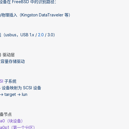
储设备在
 FreeBSD
 中的识别路径：
备物理插入（Kingston
 DataTraveler
 等）
线（usbus，USB
 1.x
 /
 2.0
 /
 3.0）
) 驱动层
大容量存储驱动
SI
 子系统
B
 设备映射为
 SCSI
 设备
 →
 target
 →
 lun
设备节点
ev/da0（块设备）
ev/da0p1（第一个分区）