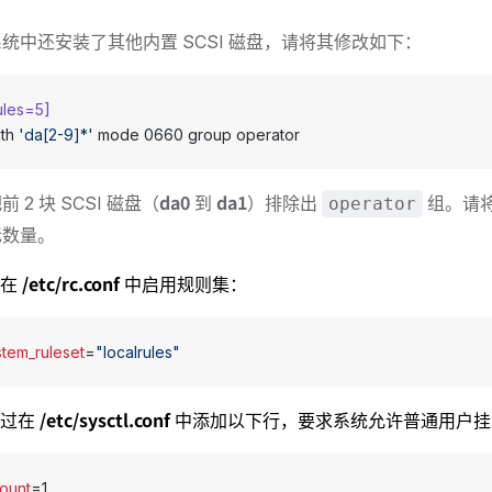
统中还安装了其他内置 SCSI 磁盘，请将其修改如下：
ules=5]
th 
'da[2-9]*'
 mode 0660 group operator
da0
da1
 2 块 SCSI 磁盘（
到
）排除出
组。请
operator
际数量。
/etc/rc.conf
，在
中启用规则集：
tem_ruleset
=
"localrules"
/etc/sysctl.conf
通过在
中添加以下行，要求系统允许普通用户挂
ount
=1