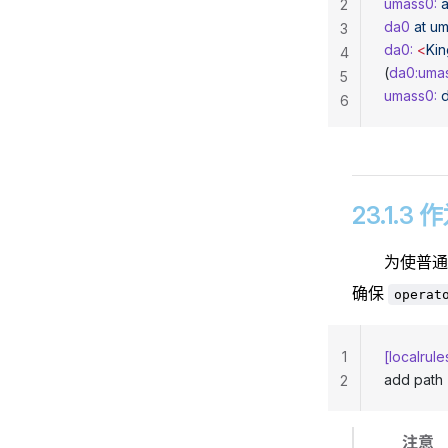
umass0:
 a
2
da0
 at
 u
3
da0:
 <
Kin
4
(
da0:umas
5
umass0:
 
6
23.1.
为使普
确保
operat
1
[localrul
add path 
2
注意