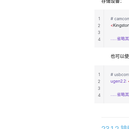
存储设备：
1
# camcont
<
Kingston
2
3
……省略
4
也可以
1
# usbcon
ugen2.2:
 
2
3
……省略
4
23.1.2 