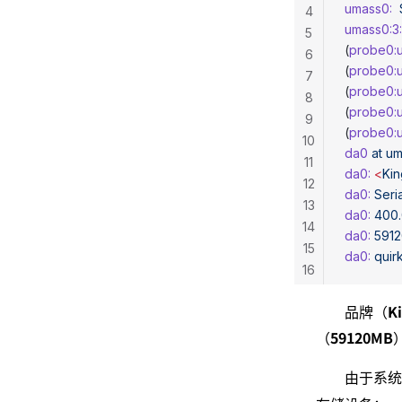
umass0:
 
4
umass0:3:
5
(
probe0:u
6
(
probe0:u
7
(
probe0:u
8
(
probe0:u
9
(
probe0:u
10
da0
 at
 u
11
da0:
 <
Kin
12
da0:
 Seri
13
da0:
 400
14
da0:
 591
15
da0:
 quir
16
Ki
品牌（
59120MB
（
由于系统