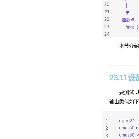
20
     │
21
     ▼
22
  挂载点
23
     /mnt
24
本节介绍
23.1.1
要测试 
输出类似如下
1
ugen2.2:
 
umass0
 o
2
umass0:
 
3