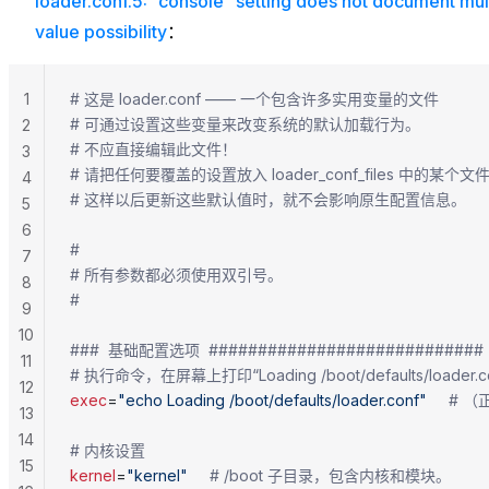
loader.conf.5: “console” setting does not document mul
value possibility
：
1
# 这是 loader.conf —— 一个包含许多实用变量的文件
# 可通过设置这些变量来改变系统的默认加载行为。
2
# 不应直接编辑此文件！
3
# 请把任何要覆盖的设置放入 loader_conf_files 中的某个文
4
# 这样以后更新这些默认值时，就不会影响原生配置信息。
5
6
#
7
# 所有参数都必须使用双引号。
8
#
9
10
###  基础配置选项  ############################
11
# 执行命令，在屏幕上打印“Loading /boot/defaults/loader.
12
exec
=
"echo Loading /boot/defaults/loader.conf"
     # 
13
14
# 内核设置
15
kernel
=
"kernel"
		# /boot 子目录，包含内核和模块。