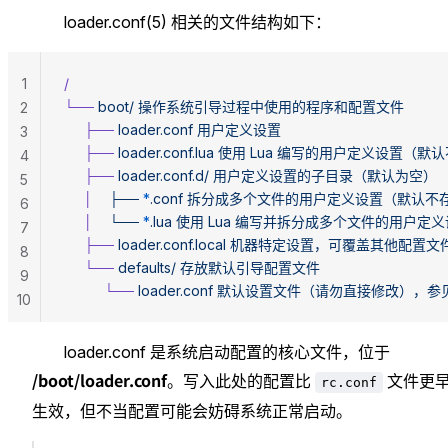
loader.conf(5) 相关的文件结构如下：
1
/
└──
 boot/
 操作系统引导过程中使用的程序和配置文件
2
     ├──
 loader.conf
 用户定义设置
3
     ├──
 loader.conf.lua
 使用
 Lua
 编写的用户定义设置（默认
4
     ├──
 loader.conf.d/
 用户定义设置的子目录（默认为空）
5
     │
    ├──
 *
.conf
 拆分成多个文件的用户定义设置（默认不
6
     │
    └──
 *
.lua
 使用
 Lua
 编写并拆分成多个文件的用户定
7
     ├──
 loader.conf.local
 机器特定设置，可覆盖其他配置文
8
     └──
 defaults/
 存放默认引导配置文件
9
          └──
 loader.conf
 默认设置文件（请勿直接修改），参
10
loader.conf 是系统启动配置的核心文件，位于
/boot/loader.conf
。写入此处的配置比
文件更
rc.conf
生效，但不当配置可能会妨碍系统正常启动。