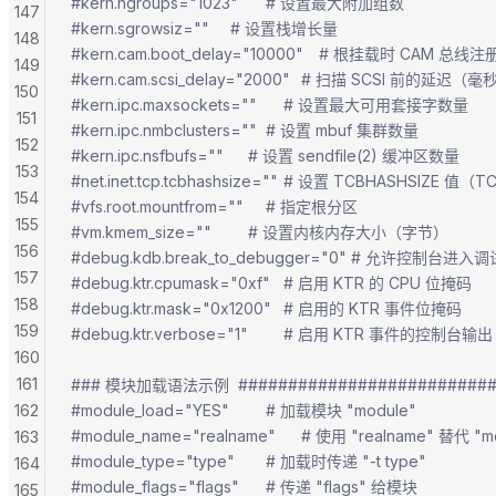
#kern.ngroups="1023"		# 设置最大附加组数
147
#kern.sgrowsiz=""		# 设置栈增长量
148
#kern.cam.boot_delay="1
149
#kern.cam.scsi_delay="2000"	# 扫描 SCSI 前的延迟
150
#kern.ipc.maxsockets=""		# 设置最大可用套接字数量
151
#kern.ipc.nmbclusters=""	# 设置 mbuf 集群数量
152
#kern.ipc.nsfbufs=""		# 设置 sendfile(2) 缓冲区数量
153
#net.inet.tcp.tcbhashsize=""	# 设置 
154
#vfs.root.mountfrom=""		# 指定根分区
155
#vm.kmem_size=""		# 设置内核内存大小（字节）
156
#debug.kdb.break_to_debugger="0" # 允许控制台进入
157
#debug.ktr.cpumask="0xf"	# 启用 KTR 的 CPU 位掩码
158
#debug.ktr.mask="0x1200"	# 启用的 KTR 事件位掩码
159
#debug.ktr.verbose="1"		# 启用 KTR 事件的控制台输出
160
161
### 模块加载语法示例  #########################
162
#module_load="YES"		# 加载模块 "module"
#module_name="realname"		# 使用 "realname" 
163
#module_type="type"		# 加载时传递 "-t type"
164
#module_flags="flags"		# 传递 "flags" 给模块
165