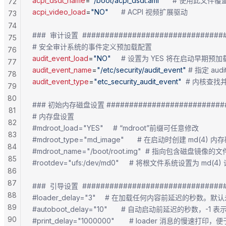
acpi_dsdt_name
=
"/boot/acpi_dsdt.aml"
     # 使用此文件覆盖
72
acpi_video_load
=
"NO"
		# ACPI 视频扩展驱动
73
74
###  审计设置  ###############################
75
# 安全审计系统的事件定义预加载配置
76
audit_event_load
=
"NO"
		# 设置为 YES 将在启动早期预加载 
77
audit_event_name
=
"/etc/security/audit_event"
 # 指定 au
78
audit_event_type
=
"etc_security_audit_event"
  # 内核查
79
80
### 初始内存磁盘设置 ##########################
81
# 内存盘设置
82
#mdroot_load="YES"		# “mdroot”前缀可任意修改
83
#mdroot_type="md_image"		# 在启动时创建 md(4
84
#mdroot_name="/boot/root.img"	# 指向包含
85
#rootdev="ufs:/dev/md0"		# 将根文件系统设置为 md(
86
87
###  引导设置  ###############################
88
#loader_delay="3"		# 在加载任何内容前
89
#autoboot_delay="10"		# 自动启动
90
#print_delay="1000000"		# lo