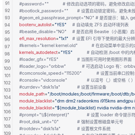
91
#password=""			# 修改启动选项的密码，避免修改
92
#bootlock_password=""		# 设置启动
93
#geom_eli_passphrase_prompt="NO" # 是否提示：输入
bootenv_autolist
=
"YES"
		# 自动填充 ZFS 启动环境列表
94
#beastie_disable="NO"		# 是否启用 Beastie（
95
efi_max_resolution
=
"1x1"
	# 设置 EFI 引导下使用的最大分辨率
96
#kernels="kernel kernel.old"	        # 在
97
kernels_autodetect
=
"YES"
	        # 自动检测 /boot 中
98
#loader_gfx="YES"		        # 当图形可用时使用图形界面
99
#loader_logo="orbbw"		        # 可
100
#comconsole_speed="115200"	        # 设
101
#console="vidconsole"		        # 
102
#currdev="disk1s1a"		        # 设置当前设备
103
module_path
=
"/boot/modules;/boot/firmware;/boot/dtb;/b
104
module_blacklist
=
"drm drm2 radeonkms i915kms amdgpu if_i
105
module_blacklist
=
"${module_blacklist} nvidia nvidia-drm 
106
#prompt="\\${interpret}"		        # 设置 loader 命令提示
107
#root_disk_unit="0"		        # 强制设置根磁盘单元号
108
#rootdev="disk1s1a"		        # 设置根文件系统
109