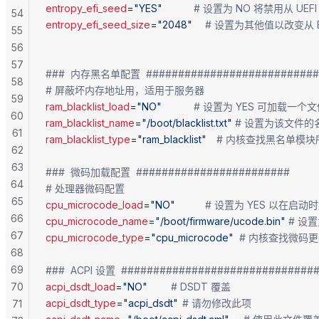
entropy_efi_seed
=
"YES"
			# 设置为 NO 将禁用从 U
54
entropy_efi_seed_size
=
"2048"
		# 设置为其他值以改变从 
55
56
57
###  内存黑名单配置  ###########################
58
# 屏蔽坏内存地址用，适用于服务器
59
ram_blacklist_load
=
"NO"
			# 设置为 YES 可加
60
ram_blacklist_name
=
"/boot/blacklist.txt"
 # 设置为该文件的
61
ram_blacklist_type
=
"ram_blacklist"
	# 内核查找黑名单模
62
63
###  微码加载配置  ########################
64
# 处理器微码配置
65
cpu_microcode_load
=
"NO"
			# 设置为 YES 以
66
cpu_microcode_name
=
"/boot/firmware/ucode.bin"
 # 
67
cpu_microcode_type
=
"cpu_microcode"
	# 内核查找微
68
69
###  ACPI 设置  ##############################
70
acpi_dsdt_load
=
"NO"
		# DSDT 覆盖
acpi_dsdt_type
=
"acpi_dsdt"
	# 请勿修改此项
71