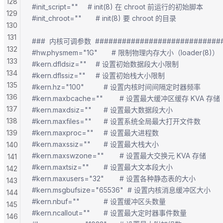
128
#init_script=""		# init(8) 在 chroot 前运行的初始脚本
129
#init_chroot=""		# init(8) 要 chroot 的目录
130
131
###  内核可调参数  ############################
132
#hw.physmem="1G"		# 限制物理内存大小（loader(8)）
133
#kern.dfldsiz=""		# 设置初始数据段大小限制
134
#kern.dflssiz=""		# 设置初始栈大小限制
135
#kern.hz="100"			# 设置内核时间间隔定时器频率
136
#kern.maxbcache=""		# 设置最大缓冲区缓存 KVA 存储
137
#kern.maxdsiz=""		# 设置最大数据段大小
138
#kern.maxfiles=""		# 设置系统全局最大打开文件数
139
#kern.maxproc=""		# 设置最大进程数
#kern.maxssiz=""		# 设置最大栈大小
140
#kern.maxswzone=""		# 设置最大交换元 KVA 存储
141
#kern.maxtsiz=""		# 设置最大文本段大小
142
#kern.maxusers="32"		# 设置各种静态表的大小
143
#kern.msgbufsize="65536"	# 设置内核消息缓冲区大小
144
#kern.nbuf=""			# 设置缓冲区头数量
145
#kern.ncallout=""		# 设置最大定时器事件数量
146