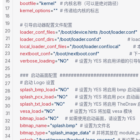
16
bootfile
=
"kernel"
	# 内核名称（可以是绝对路径）
17
kernel_options
=
""
	# 传递给内核的标志
18
19
# 引导启动器配置文件配置
20
loader_conf_files
=
"/boot/device.hints /boot/loader.conf"
21
loader_conf_dirs
=
"/boot/loader.conf.d"
                
22
local_loader_conf_files
=
"/boot/loader.conf.local"
     
23
nextboot_conf
=
"/boot/nextboot.conf"
                 
24
verbose_loading
=
"NO"
		# 设置为 YES 将启用详细的引
25
###  启动画面配置  ############################
26
# 启动 Logo 设置
27
splash_bmp_load
=
"NO"
		# 设置为 YES 将启用 bmp 启动
28
splash_pcx_load
=
"NO"
		# 设置为 YES 将启用 pcx 启动
29
splash_txt_load
=
"NO"
		# 设置为 YES 将启用 TheDra
30
vesa_load
=
"NO"
			# 设置为 YES 将加载 vesa 模块
31
bitmap_load
=
"NO"
		# 如需使用启动画面，请设置为 YES
32
bitmap_name
=
"splash.bmp"
	# 设置为文件名
33
bitmap_type
=
"splash_image_data"
 # 并将其放在 module_p
34
splash
=
"/boot/images/freebsd-logo-rev.png"
  # 再设置 b