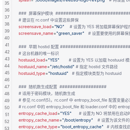
35
36
###  屏幕保护模块  ############################
37
# 建议在 rc.conf 中设置这些屏保
38
screensave_load
=
"NO"
		# 设置为 YES 将加载屏幕保护
39
screensave_name
=
"green_saver"
	# 设置要使用的屏幕
40
41
###  早期 hostid 配置 ##########################
42
# 这台机器的唯一标识
43
hostuuid_load
=
"YES"
        # 设置为 YES 以加载 hostuuid 
44
hostuuid_name
=
"/etc/hostid"
 # 指定 hostid 文件路径
45
hostuuid_type
=
"hostuuid"
   # 指定模块类型为 hostuuid
46
47
###  随机数生成配置  ##################
# 适用于密码模块，随机数生成
48
# 参见 rc.conf(5)。rc.conf 中 entropy_boot_file 
49
# rc.conf 中的 entropy_boot_file 和 loader.conf 中的
50
entropy_cache_load
=
"YES"
		# 设置为 NO 将禁用在
51
entropy_cache_name
=
"/boot/entropy"
	# 设置为该文件
52
entropy_cache_type
=
"boot_entropy_cache"
	# 内核查
53