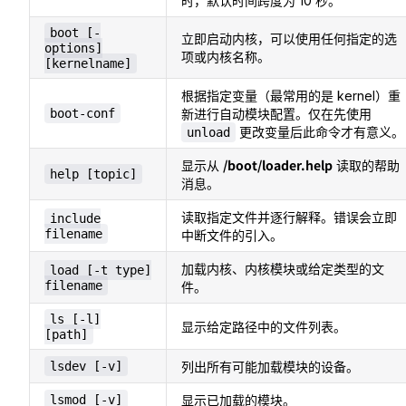
时，默认时间跨度为 10 秒。
boot [-
立即启动内核，可以使用任何指定的选
options]
项或内核名称。
[kernelname]
根据指定变量（最常用的是 kernel）重
boot-conf
新进行自动模块配置。仅在先使用
更改变量后此命令才有意义。
unload
/boot/loader.help
显示从
读取的帮助
help [topic]
消息。
读取指定文件并逐行解释。错误会立即
include
filename
中断文件的引入。
加载内核、内核模块或给定类型的文
load [-t type]
filename
件。
ls [-l]
显示给定路径中的文件列表。
[path]
lsdev [-v]
列出所有可能加载模块的设备。
lsmod [-v]
显示已加载的模块。