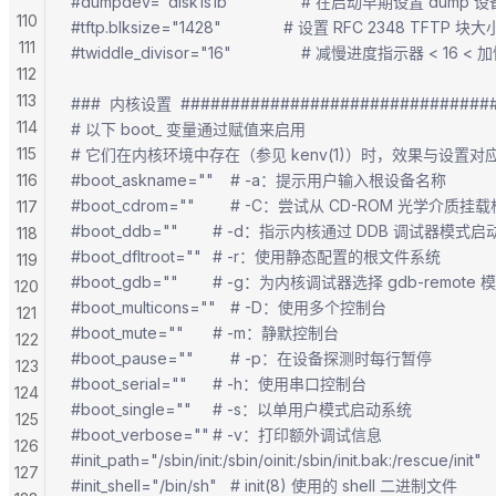
#dumpdev="disk1s1b"		        # 在启动早期设置 dump 
110
#tftp.blksize="1428"		        #
111
#twiddle_divisor="16"		        # 减慢进度指示
112
113
###  内核设置  ###############################
114
# 以下 boot_ 变量通过赋值来启用
115
# 它们在内核环境中存在（参见 kenv(1)）时，效果与设置对应
116
#boot_askname=""	# -a：提示用户输入根设备名称
#boot_cdrom=""		# -C：尝试从 CD-ROM 光
117
#boot_ddb=""		# -d：指示内核通过 DDB 调试器模式启
118
#boot_dfltroot=""	# -r：使用静态配置的根文件系统
119
#boot_gdb=""		# -g：为内核调试器选择 gdb-remote
120
#boot_multicons=""	# -D：使用多个控制台
121
#boot_mute=""		# -m：静默控制台
122
#boot_pause=""		# -p：在设备探测时每行暂停
123
#boot_serial=""		# -h：使用串口控制台
124
#boot_single=""		# -s：以单用户模式启动系统
125
#boot_verbose=""	# -v：打印额外调试信息
126
#init_path="/sbin/init:/sbin/oinit:/sbin/init.bak:/rescue/
127
#init_shell="/bin/sh"	# init(8) 使用的 shell 二进制文件