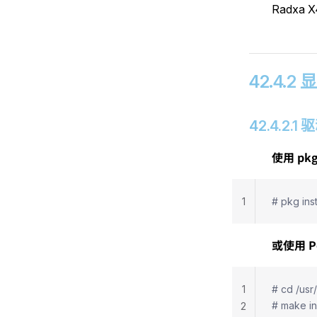
Radxa
42.4.
42.4.2.
使用 p
1
# pkg ins
或使用 
1
# cd /usr
# make in
2