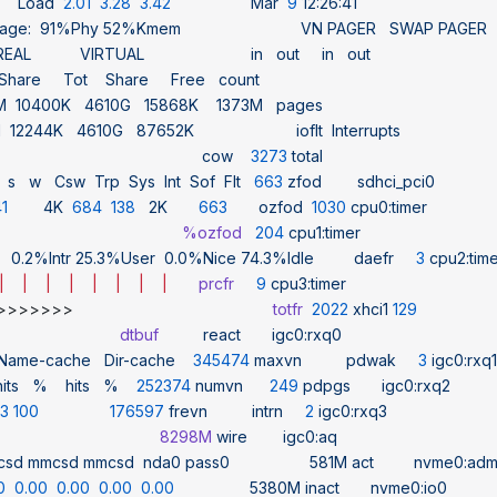
    Load
  2.01
  3.28
  3.42
                  Mar
  9
 12:26:41
sage:
  91%Phy
 52%Kmem
                           VN
 PAGER
   SWAP
 PAGER
 REAL
           VIRTUAL
                        in
   out
     in
   out
 Share
     Tot
    Share
     Free
   count
M
  10400K
   4610G
   15868K
    1373M
   pages
M
  12244K
   4610G
   87652K
                       ioflt
  Interrupts
                                              cow
    3273
 total
   s
   w
   Csw
  Trp
  Sys
  Int
  Sof
  Flt
   663
 zfod
        sdhci_pci0
41
        4K
  684
  138
   2K
       663
       ozfod
  1030
 cpu0:timer
                                           %ozfod
   204
 cpu1:timer
   0.2%Intr
 25.3%User
  0.0%Nice
 74.3%Idle
         daefr
     3
 cpu2:tim
|
    |
    |
    |
    |
    |
    |
    |
       prcfr
     9
 cpu3:timer
>>                                             
totfr
  2022
 xhci1
 129
                             dtbuf
          react
       igc0:rxq0
  Name-cache
   Dir-cache
    345474
 maxvn
          pdwak
     3
 igc0:rxq1
hits
   %
    hits
   %
    252374
 numvn
      249
 pdpgs
       igc0:rxq2
 3
 100
                176597
 frevn
          intrn
     2
 igc0:rxq3
                                      8298M
 wire
        igc0:aq
csd
 mmcsd
 mmcsd
  nda0
 pass0
                  581M
 act
         nvme0:adm
0
  0.00
  0.00
  0.00
  0.00
                 5380M
 inact
       nvme0:io0