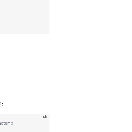
控：
sh
dtemp