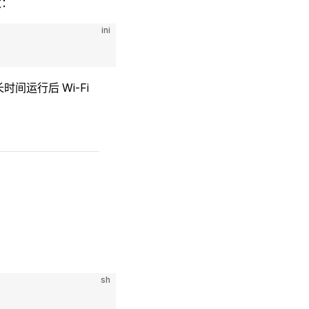
数：
ini
间运行后 Wi-Fi
sh