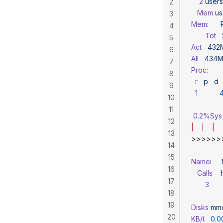
    2
 users
2
   Mem
 u
3
Mem:
     
4
       Tot
  
5
Act
   432
6
All
   434
7
Proc:
       
8
  r
   p
   d
 
9
  1
           
10
              
11
 0.2%Sys
12
|
    |
    |
    
13
>>>>>>>>>>>
14
              
15
Namei
   
16
   Calls
    
17
       3
      
18
              
19
Disks
 mm
20
KB/t
   0.0