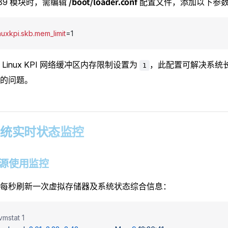
/boot/loader.conf
w89 模块时，需编辑
配置文件，添加以下参
nuxkpi.skb.mem_limit
=1
Linux KPI 网络缓冲区内存限制设置为
，此配置可解决系统长时
1
的问题。
4 系统实时状态监控
1 资源使用监控
每秒刷新一次虚拟存储器及系统状态综合信息：
vmstat 1