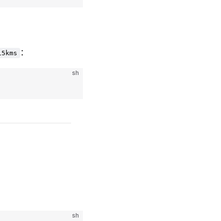
：
15kms
sh
sh