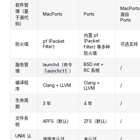
软件管
MacPorts
理（基
MacPorts
Ports
源自
于源代
Ports
码）
内置 pf
(Packet
pf (Packet
防火墙
可选支持
Filter)
Filter) 等多种
防火墙
BSD init +
服务管
launchd（命令
/
RC 系统
理
）
launchctl
编译程
Clang +
Clang + LLVM
/
LLVM
序
生命周
/
3 年
4 年
期
文件系
/
APFS（默认）
ZFS（默认）
统
UNIX 认
/
逐版本认证
未认证