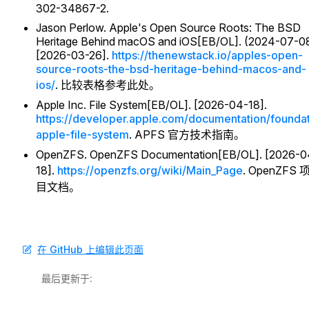
302-34867-2.
Jason Perlow. Apple's Open Source Roots: The BSD
Heritage Behind macOS and iOS[EB/OL]. (2024-07-0
[2026-03-26].
https://thenewstack.io/apples-open-
source-roots-the-bsd-heritage-behind-macos-and-
ios/
. 比较表格参考此处。
Apple Inc. File System[EB/OL]. [2026-04-18].
https://developer.apple.com/documentation/founda
apple-file-system
. APFS 官方技术指南。
OpenZFS. OpenZFS Documentation[EB/OL]. [2026-0
18].
https://openzfs.org/wiki/Main_Page
. OpenZFS 
目文档。
在 GitHub 上编辑此页面
最后更新于: