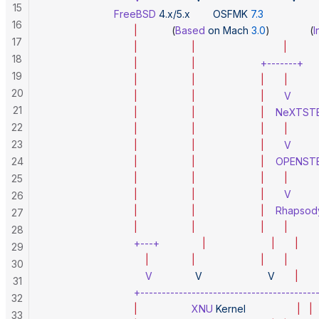
15
                        FreeBSD
 4.x/5.x
        OSFMK
 7.3
               
16
                               |
            (
Based
 on
 Mach
 3.0
)              (
I
17
                               |
                   |
                               |
18
                               |
                   |
                       +-------+
19
                               |
                   |
                       |
       |
20
                               |
                   |
                       |
       V
21
                               |
                   |
                       |
    NeXTST
22
                               |
                   |
                       |
       |
23
                               |
                   |
                       |
       V
24
                               |
                   |
                       |
    OPENST
                               |
                   |
                       |
       |
25
                               |
                   |
                       |
       V
26
                               |
                   |
                       |
    Rhapsod
27
                               |
                   |
                       |
       |
28
                               +---+
               |
                       |
       |
29
                                   |
               |
                       |
       |
30
                                   V
               V
                       V
       |
31
                               +----------------------------------------
32
                               |
                   XNU
 Kernel
                  |
   |
33