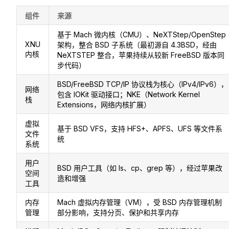
组件
来源
基于 Mach 微内核（CMU）、NeXTStep/OpenStep
XNU
架构，整合 BSD 子系统（最初源自 4.3BSD，经由
内核
NeXTSTEP 整合，苹果持续从较新 FreeBSD 版本同
步代码）
BSD/FreeBSD TCP/IP 协议栈为核心（IPv4/IPv6），
网络
包含 IOKit 驱动接口；NKE（Network Kernel
栈
Extensions，网络内核扩展）
虚拟
基于 BSD VFS，支持 HFS+、APFS、UFS 等文件系
文件
统
系统
用户
BSD 用户工具（如 ls、cp、grep 等），经过苹果改
空间
造和增强
工具
内存
Mach 虚拟内存管理（VM），受 BSD 内存管理机制
管理
部分影响，支持分页、保护和共享内存