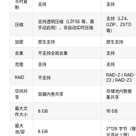
写时复
支持
支持
制
支持（LZ4、
支持透明压缩（LZFSE 等，需
压缩
GZIP、ZSTD
手动启用），非自动实时压缩
等）
加密
原生支持
原生支持
去重
不支持全局去重
支持
克隆
支持
支持
RAID-Z / RAID-
RAID
不支持
Z2 / RAID-Z3
空间共
存储池内数据
容器内卷共享
享
集共享
最大文
8 EiB
16 EiB
件大小
最大
2^128 字节（理
8 EiB
池/容
论寻址上限）