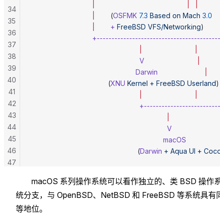
                               |
                                               |
   |
34
                               |
        (
OSFMK
 7.3
 Based
 on
 Mach
 3.0
   
35
                               |
        +
 FreeBSD
 VFS/Networking
)        
36
                               +----------------------------------------
37
                                                       |
                           |
38
                                                       V
                           |
39
                                                     Darwin
                        |
40
                                       (
XNU
 Kernel
 +
 FreeBSD
 Userland
)
41
                                                       |
                           |
42
                                                       +------------------------
43
                                                                     |
44
                                                                     V
45
                                                                   macOS
46
                                                      (
Darwin
 +
 Aqua
 UI
 +
 Coc
47
48
macOS 系列操作系统可以看作独立的、类 BSD 操作
统分支，与 OpenBSD、NetBSD 和 FreeBSD 等系统具有
等地位。