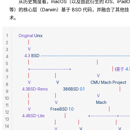
从历史角度看，macOS（以及由此衍生的 iOS、iPadO
等）的核心层（Darwin）基于 BSD 代码，并融合了其他技
术。
1
Original
 Unix
        |
2
        V
3
     4.3
 BSD
 --------------------------------------------------
4
        |
                                                          |
5
        +----------------------+
                                   |
 (
基于
 4.
6
        |
                      |
                                   V
7
        V
                      V
                           CMU
 Mach
 Project
8
   4.3BSD-Reno
             386BSD
 0.1
                              |
9
        |
                      |
                                   V
10
        |
                      V
                                 Mach
11
        V
                 FreeBSD
 1.0
                              |
12
   4.4BSD-Lite
                 |
                   +---------------+----
13
                               |
                   |
                               |
14
                               V
                   V
                               V