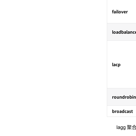
failover
loadbalanc
lacp
roundrobin
broadcast
lagg 