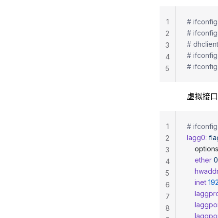
1
# ifconfi
# ifconfi
2
# dhclien
3
# ifconfi
4
# ifconfi
5
虚拟接口
1
# ifconfi
lagg0:
 fl
2
	option
3
	ether
 
4
	hwadd
5
	inet
 19
6
	laggpr
7
	laggpor
8
	laggpor