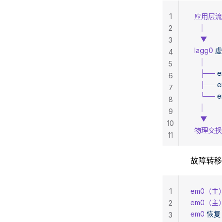
1
  应用层
     │
2
     ▼
3
  lagg0
 
4
     │
5
     ├──
 
6
     ├──
 
7
     └──
 
8
     │
9
     ▼
10
  物理交
11
故障转移（
1
em0（主
em0（主
2
em0
 恢复
3