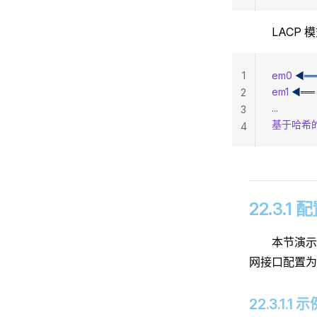
LACP 
1
em0
 ◄═
em1
 ◄══
2
...
3
基于哈希的
4
22.3.1
本节演示
网接口配置为
22.3.1.