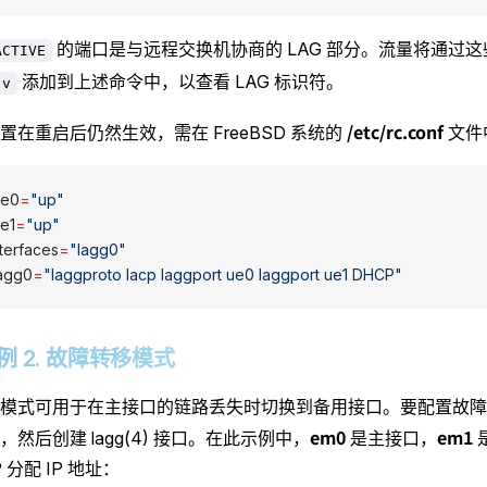
的端口是与远程交换机协商的 LAG 部分。流量将通过
ACTIVE
添加到上述命令中，以查看 LAG 标识符。
-v
/etc/rc.conf
置在重启后仍然生效，需在 FreeBSD 系统的
文件
ue0
=
"up"
ue1
=
"up"
terfaces
=
"lagg0"
lagg0
=
"laggproto lacp laggport ue0 laggport ue1 DHCP"
2 示例 2. 故障转移模式
模式可用于在主接口的链路丢失时切换到备用接口。要配置故障
em0
em1
然后创建 lagg(4) 接口。在此示例中，
是主接口，
 分配 IP 地址：