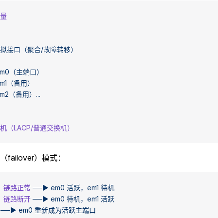
流量
虚拟接口（聚合/故障转移）
em0（主端口）
em1（备用）
em2（备用）...
换机（LACP/普通交换机）
failover）模式：
）链路正常
 ──►
 em0
 活跃，em1
 待机
）链路断开
 ──►
 em0
 待机，em1
 活跃
 ──►
 em0
 重新成为活跃主端口