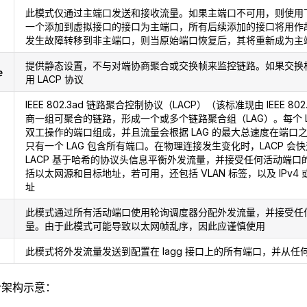
此模式仅通过主端口发送和接收流量。如果主端口不可用，则使用
一个添加到虚拟接口的接口为主端口，所有后续添加的接口将用作
发生故障转移到非主端口，则当原始端口恢复后，其将重新成为主
提供静态设置，不与对端协商聚合或交换帧来监控链路。如果交换机支
e
用 LACP 协议
IEEE 802.3ad 链路聚合控制协议（LACP）（该标准现由 IEEE 80
商一组可聚合的链路，形成一个或多个链路聚合组（LAG）。每个 L
双工操作的端口组成，并且流量会根据 LAG 的最大总速度在端口
只有一个 LAG 包含所有端口。在物理连接发生变化时，LACP 会
LACP 基于哈希的协议头信息平衡外发流量，并接受任何活动端口
括以太网源和目标地址，若可用，还包括 VLAN 标签，以及 IPv4 或
址
此模式通过所有活动端口使用轮询调度器分配外发流量，并接受任
量。由于此模式可能导致以太网帧乱序，因此应谨慎使用
此模式将外发流量发送到配置在 lagg 接口上的所有端口，并从任
聚合架构示意：