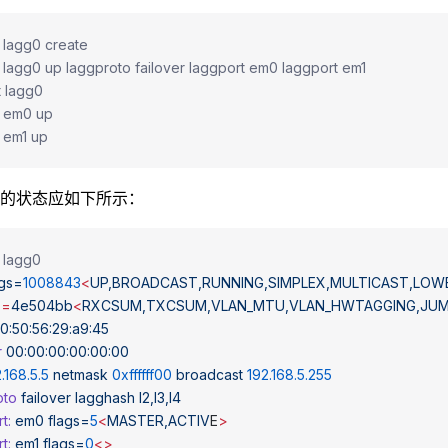
g lagg0 create
g lagg0 up laggproto failover laggport em0 laggport em1
t lagg0
g em0 up
g em1 up
的状态应如下所示：
g lagg0
ags=
1008843
<
UP,BROADCAST,RUNNING,SIMPLEX,MULTICAST,LOW
s
=
4e504bb
<
RXCSUM,TXCSUM,VLAN_MTU,VLAN_HWTAGGING,JUM
00:50:56:29:a9:45
r
 00:00:00:00:00:00
2.168.5.5
 netmask
 0xffffff00
 broadcast
 192.168.5.255
oto
 failover
 lagghash
 l2,l3,l4
t:
 em0
 flags=
5
<
MASTER,ACTIV
E
>
t:
 em1
 flags=
0
<>