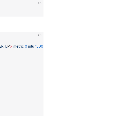
sh
sh
ER_U
P
>
 metric
 0
 mtu
 1500