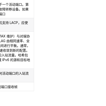
下一个活动端口。第
故障转移设备。如果
端口
持 LACP，应使
2.1AX 维护）与对端协
AG 由相同速率、全
之间进行平衡。通常，
快速收敛到新的配置。
的入站流量。哈希包
 IPv6 的源和目标地
何活动端口的入站流
何端口接收帧