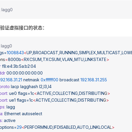
t lagg0
验证虚拟接口的状态：
g lagg0
ags=
1008843
<
UP,BROADCAST,RUNNING,SIMPLEX,MULTICAST,LOW
ions
=
8000b
<
RXCSUM,TXCSUM,VLAN_MTU,LINKSTATE
>
r
 f8:e4:3b:5a:b2:04
addr
 00:00:00:00:00:00
192.168.31.21
 netmask
 0xffffff00
 broadcast
 192.168.31.255
gproto
 lacp
 lagghash
 l2,l3,l4
gport:
 ue0
 flags=1c
<
ACTIVE,COLLECTING,DISTRIBUTIN
G
>
gport:
 ue1
 flags=1c
<
ACTIVE,COLLECTING,DISTRIBUTIN
G
>
ups:
 lagg
ia:
 Ethernet
 autoselect
s:
 active
 options=
29
<
PERFORMNUD,IFDISABLED,AUTO_LINKLOCA
L
>