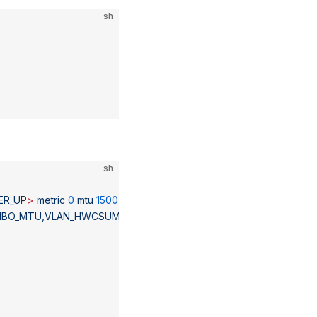
sh
sh
ER_U
P
>
 metric
 0
 mtu
 1500
BO_MTU,VLAN_HWCSUM,LRO,VLAN_HWFILTER,VLAN_HWTSO,RXC