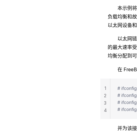
本示例将
负载均衡和故
以太网设备和
以太网链
的最大速率受
均衡分配到可
在 Fre
1
# ifconfi
# ifconfi
2
# ifconfi
3
# ifconfi
4
并为该接