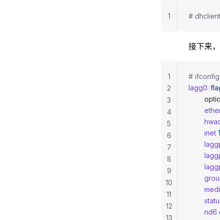
1
# dhclien
接下来，
1
# ifconfi
lagg0:
 fl
2
        opt
3
        ethe
4
        hw
5
        inet
 
6
        lag
7
        lag
8
        lag
9
        gro
10
        med
11
        statu
12
        nd6
13