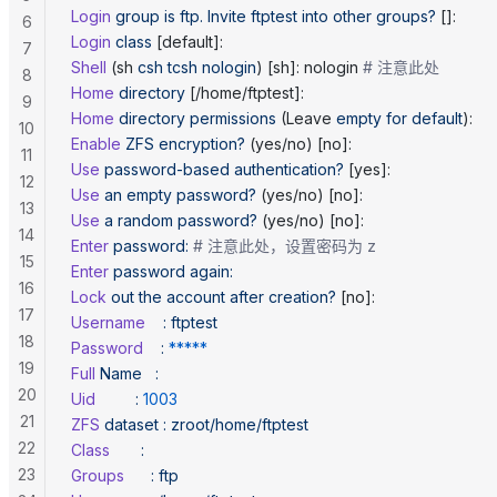
Login
 group
 is
 ftp.
 Invite
 ftptest
 into
 other
 groups?
 []:
6
Login
 class
 [default]:
7
Shell
 (sh 
csh
 tcsh
 nologin
) [sh]: nologin 
# 注意此处
8
Home
 directory
 [/home/ftptest]:
9
Home
 directory
 permissions
 (Leave 
empty
 for
 default
):
10
Enable
 ZFS
 encryption?
 (yes/no) [no]:
11
Use
 password-based
 authentication?
 [yes]:
12
Use
 an
 empty
 password?
 (yes/no) [no]:
13
Use
 a
 random
 password?
 (yes/no) [no]:
14
Enter
 password:
 # 注意此处，设置密码为 z
15
Enter
 password
 again:
16
Lock
 out
 the
 account
 after
 creation?
 [no]:
17
Username
    :
 ftptest
18
Password
    :
 *****
19
Full
 Name
   :
20
Uid
         :
 1003
21
ZFS
 dataset
 :
 zroot/home/ftptest
22
Class
       :
23
Groups
      :
 ftp