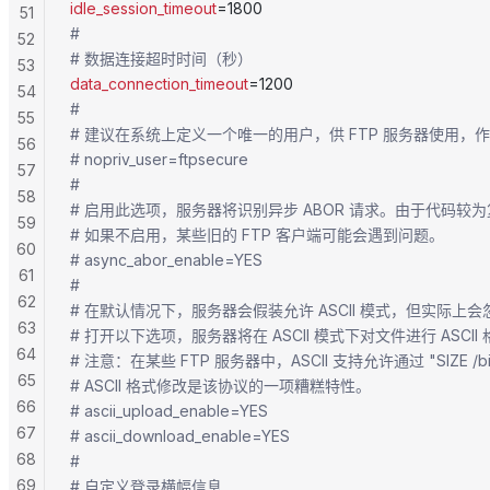
idle_session_timeout
=1800
51
#
52
# 数据连接超时时间（秒）
53
data_connection_timeout
=1200
54
#
55
# 建议在系统上定义一个唯一的用户，供 FTP 服务器使用
56
# nopriv_user=ftpsecure
57
#
58
# 启用此选项，服务器将识别异步 ABOR 请求。由于代码
59
# 如果不启用，某些旧的 FTP 客户端可能会遇到问题。
60
# async_abor_enable=YES
61
#
62
# 在默认情况下，服务器会假装允许 ASCII 模式，但实际上
63
# 打开以下选项，服务器将在 ASCII 模式下对文件进行 ASCI
64
# 注意：在某些 FTP 服务器中，ASCII 支持允许通过 "SIZ
65
# ASCII 格式修改是该协议的一项糟糕特性。
66
# ascii_upload_enable=YES
67
# ascii_download_enable=YES
68
#
69
# 自定义登录横幅信息