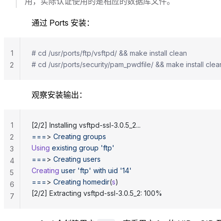
用，实际认证使用的是相应的数据库文件。
通过 Ports 安装：
1
# cd /usr/ports/ftp/vsftpd/ && make install clean
# cd /usr/ports/security/pam_pwdfile/ && make install clea
2
观察安装输出：
1
[2/2] Installing vsftpd-ssl-3.0.5_2...
===
> 
Creating
 groups
2
Using
 existing
 group
 'ftp'
3
===
> 
Creating
 users
4
Creating
 user
 'ftp'
 with
 uid
 '14'
5
===
> 
Creating
 homedir
(
s
)
6
[2/2] Extracting vsftpd-ssl-3.0.5_2: 100%
7