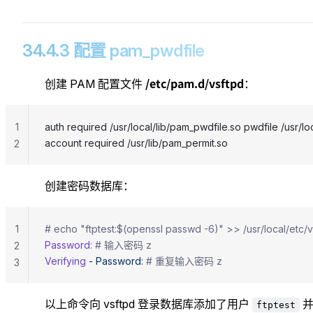
34.4.3 配置 pam_pwdfile
/etc/pam.d/vsftpd
创建 PAM 配置文件
：
1
auth required /usr/local/lib/pam_pwdfile.so pwdfile /usr/loc
account required /usr/lib/pam_permit.so                                 
2
创建密码数据库：
1
# echo "ftptest:$(openssl passwd -6)" >> /usr/local/etc/v
Password:
 # 输入密码 z
2
Verifying
 -
 Password:
 # 重复输入密码 z
3
以上命令向 vsftpd 登录数据库添加了用户
ftptest