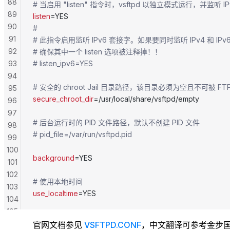
88
# 当启用 "listen" 指令时，vsftpd 以独立模式运行，并监听 
89
listen
=YES
90
#
91
# 此指令启用监听 IPv6 套接字。如果要同时监听 IPv4 和 
92
# 确保其中一个 listen 选项被注释掉！！
93
# listen_ipv6=YES
94
# 安全的 chroot Jail 目录路径，该目录必须为空且不可被 F
95
secure_chroot_dir
=/usr/local/share/vsftpd/empty
96
97
# 后台运行时的 PID 文件路径，默认不创建 PID 文件
98
# pid_file=/var/run/vsftpd.pid
99
100
background
=YES
101
102
# 使用本地时间
103
use_localtime
=YES
104
105
106
官网文档参见
VSFTPD.CONF
，中文翻译可参考金步