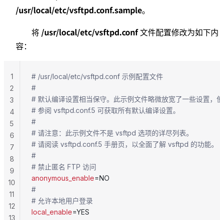
/usr/local/etc/vsftpd.conf.sample
。
/usr/local/etc/vsftpd.conf
将
文件配置修改为如下内
容：
1
# /usr/local/etc/vsftpd.conf 示例配置文件
#
2
# 默认编译设置相当保守。此示例文件略微放宽了一些设置，使
3
# 参阅 vsftpd.conf.5 可获取所有默认编译设置。
4
#
5
# 请注意：此示例文件不是 vsftpd 选项的详尽列表。
6
# 请阅读 vsftpd.conf.5 手册页，以全面了解 vsftpd 的功能。
7
#
8
# 禁止匿名 FTP 访问
9
anonymous_enable
=NO
10
#
11
# 允许本地用户登录
12
local_enable
=YES
13