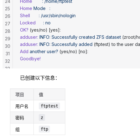
24
Home
        :
 /home/ftptest
Home
 Mode
   :
25
Shell
       :
 /usr/sbin/nologin
26
Locked
      :
 no
27
OK?
 (yes/no) [yes]:
28
adduser:
 INFO:
 Successfully
 created
 ZFS
 dataset
 (zroot/h
29
adduser:
 INFO:
 Successfully
 added
 (ftptest) to the user d
30
Add
 another
 user?
 (yes/no) [no]:
31
Goodbye!
32
33
已创建以下信息：
项目
值
用户名
ftptest
密码
z
组
ftp