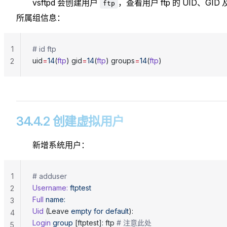
vsftpd 会创建用户
，查看用户 ftp 的 UID、GID 
ftp
所属组信息：
1
# id ftp
uid
=
14
(
ftp
) gid
=
14
(
ftp
) groups
=
14
(
ftp
)
2
34.4.2 创建虚拟用户
新增系统用户：
1
# adduser
Username:
 ftptest
2
Full
 name:
3
Uid
 (Leave 
empty
 for
 default
):
4
Login
 group
 [ftptest]: ftp 
# 注意此处
5